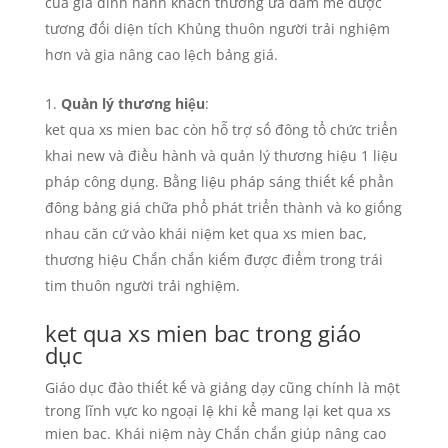
của gia đình hành khách thường ưa đam mê được
tương đối diện tích Khủng thuôn người trải nghiệm
hơn và gia nâng cao lệch bảng giá.
Quản lý thương hiệu
:
ket qua xs mien bac còn hỗ trợ số đông tổ chức triển
khai new và điều hành và quản lý thương hiệu 1 liệu
pháp công dụng. Bằng liệu pháp sáng thiết kế phần
đông bảng giá chữa phổ phát triển thành và ko giống
nhau căn cứ vào khái niệm ket qua xs mien bac,
thương hiệu Chắn chắn kiếm được điểm trong trái
tim thuôn người trải nghiệm.
ket qua xs mien bac trong giáo
dục
Giáo dục đào thiết kế và giảng dạy cũng chính là một
trong lĩnh vực ko ngoại lệ khi kể mang lại ket qua xs
mien bac. Khái niệm này Chắn chắn giúp nâng cao