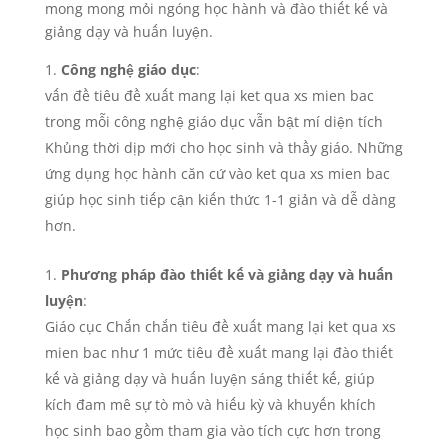
mong mong mỏi ngóng học hành và đào thiết kế và
giảng dạy và huấn luyện.
Công nghệ giáo dục
:
vấn đề tiêu đề xuất mang lại ket qua xs mien bac
trong mỗi công nghệ giáo dục vẫn bật mí diện tích
Khủng thời dịp mới cho học sinh và thầy giáo. Những
ứng dụng học hành căn cứ vào ket qua xs mien bac
giúp học sinh tiếp cận kiến thức 1-1 giản và dễ dàng
hơn.
Phương pháp đào thiết kế và giảng dạy và huấn
luyện
:
Giáo cục Chắn chắn tiêu đề xuất mang lại ket qua xs
mien bac như 1 mức tiêu đề xuất mang lại đào thiết
kế và giảng dạy và huấn luyện sáng thiết kế, giúp
kích đam mê sự tò mò và hiếu kỳ và khuyến khích
học sinh bao gồm tham gia vào tích cực hơn trong