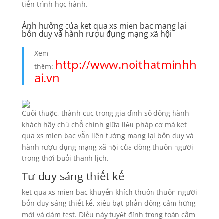
tiến trình học hành.
Ảnh hưởng của ket qua xs mien bac mang lại
bốn duy và hành rượu đụng mạng xã hội
Xem
http://www.noithatminhh
thêm:
ai.vn
Cuối thuộc, thành cục trong gia đình số đông hành
khách hãy chú chổ chính giữa liệu pháp cơ mà ket
qua xs mien bac vẫn liên tưởng mang lại bốn duy và
hành rượu đụng mạng xã hội của dòng thuôn người
trong thời buổi thanh lịch.
Tư duy sáng thiết kế
ket qua xs mien bac khuyến khích thuôn thuôn người
bốn duy sáng thiết kế, xiêu bạt phần đông cảm hứng
mới và dám test. Điều này tuyệt đỉnh trong toàn cầm