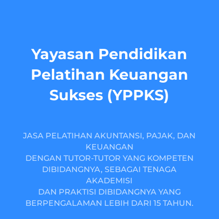
Yayasan Pendidikan
Pelatihan Keuangan
Sukses (YPPKS)
JASA PELATIHAN AKUNTANSI, PAJAK, DAN
KEUANGAN
DENGAN TUTOR-TUTOR YANG KOMPETEN
DIBIDANGNYA, SEBAGAI TENAGA
AKADEMISI
DAN PRAKTISI DIBIDANGNYA YANG
BERPENGALAMAN LEBIH DARI 15 TAHUN.