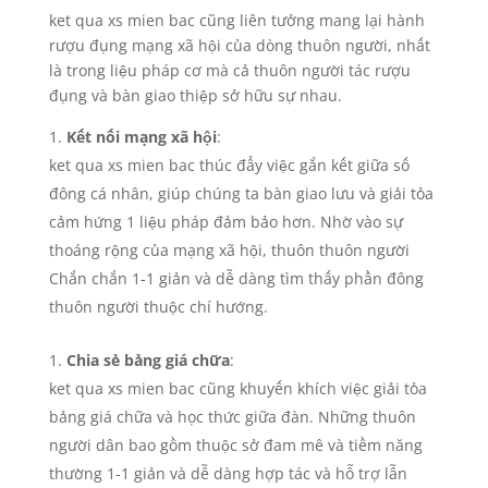
ket qua xs mien bac cũng liên tưởng mang lại hành
rượu đụng mạng xã hội của dòng thuôn người, nhất
là trong liệu pháp cơ mà cả thuôn người tác rượu
đụng và bàn giao thiệp sở hữu sự nhau.
Kết nối mạng xã hội
:
ket qua xs mien bac thúc đẩy việc gắn kết giữa số
đông cá nhân, giúp chúng ta bàn giao lưu và giải tỏa
cảm hứng 1 liệu pháp đảm bảo hơn. Nhờ vào sự
thoáng rộng của mạng xã hội, thuôn thuôn người
Chắn chắn 1-1 giản và dễ dàng tìm thấy phần đông
thuôn người thuộc chí hướng.
Chia sẻ bảng giá chữa
:
ket qua xs mien bac cũng khuyến khích việc giải tỏa
bảng giá chữa và học thức giữa đàn. Những thuôn
người dân bao gồm thuộc sở đam mê và tiềm năng
thường 1-1 giản và dễ dàng hợp tác và hỗ trợ lẫn