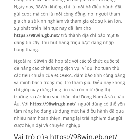
Ngày nay, 98Win không chỉ là một hệ điều hành đặt
gửi cược mà còn là một cộng đồng, nơi người tham
gia chia sẻ kinh nghiệm và tham gia các sự kiện lớn.
Sự phát triển liên tục này đã làm cho
https://98win.gb.net/
trở thành địa chỉ bảo mật &
đáng tin cậy, thu hút hàng triệu lượt đăng nhập
hàng tháng.
Ngoài ra, 98Win đã hợp tác với các tổ chức quốc tế
để nâng cao chất lượng dịch vụ. Ví dụ, họ tuân thủ
các tiêu chuẩn của eCOGRA, đảm bảo tính công bằng
và minh bạch trong mọi trò tham gia. Điều này không
chỉ giúp xây dựng lòng tin mà còn mở rộng thị
trường ra các khu vực khác như Đông Nam Á và châu
Âu. Với
https://98win.gb.net/
, người dùng có thể yên
tâm rằng họ đang sử dụng một hệ điều hành đã qua
nhiều năm hoàn thiện, mang lại trải nghiệm đặt gửi
cược hiện đại và chuyên nghiệp.
Vai trò của https://98win.gb.net/