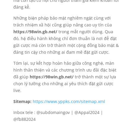
mà còn tạo cơ hội cho người tham gia kiếm khoản lời
đáng kể.
Những biện pháp bảo mật nghiêm ngặt cùng với
trách nhiệm xã hội cũng giúp nâng cao uy tín của
https://98win.gb.net/
trong mắt người dùng. Qua
đó, hệ điều hành không chỉ đơn thuần là nơi để đặt
gửi cược mà còn trở thành một cộng đồng bảo mật &
đáng tin cậy cho những ai đam mê đặt gửi cược.
Tóm lại, sự kết hợp hoàn hảo giữa công nghệ, màn
hình thân thiện và các chương trình ưu đãi đặc biệt
đã giúp
https://98win.gb.net/
trở thành một sự lựa
chọn lý tưởng cho những ai yêu thích đặt gửi cược
live.
Sitemap:
https://www.yppks.com/sitemap.xml
Inbox tele : @subdomaingov | @Appal2024 |
@fb882024