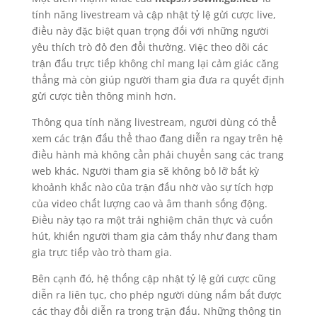
tính năng livestream và cập nhật tỷ lệ gửi cược live,
điều này đặc biệt quan trọng đối với những người
yêu thích trò đỏ đen đổi thưởng. Việc theo dõi các
trận đấu trực tiếp không chỉ mang lại cảm giác căng
thẳng mà còn giúp người tham gia đưa ra quyết định
gửi cược tiền thông minh hơn.
Thông qua tính năng livestream, người dùng có thể
xem các trận đấu thể thao đang diễn ra ngay trên hệ
điều hành mà không cần phải chuyển sang các trang
web khác. Người tham gia sẽ không bỏ lỡ bất kỳ
khoảnh khắc nào của trận đấu nhờ vào sự tích hợp
của video chất lượng cao và âm thanh sống động.
Điều này tạo ra một trải nghiệm chân thực và cuốn
hút, khiến người tham gia cảm thấy như đang tham
gia trực tiếp vào trò tham gia.
Bên cạnh đó, hệ thống cập nhật tỷ lệ gửi cược cũng
diễn ra liên tục, cho phép người dùng nắm bắt được
các thay đổi diễn ra trong trận đấu. Những thông tin