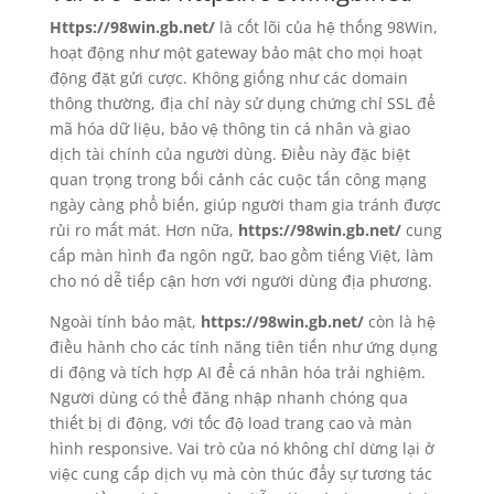
Https://98win.gb.net/
là cốt lõi của hệ thống 98Win,
hoạt động như một gateway bảo mật cho mọi hoạt
động đặt gửi cược. Không giống như các domain
thông thường, địa chỉ này sử dụng chứng chỉ SSL để
mã hóa dữ liệu, bảo vệ thông tin cá nhân và giao
dịch tài chính của người dùng. Điều này đặc biệt
quan trọng trong bối cảnh các cuộc tấn công mạng
ngày càng phổ biến, giúp người tham gia tránh được
rủi ro mất mát. Hơn nữa,
https://98win.gb.net/
cung
cấp màn hình đa ngôn ngữ, bao gồm tiếng Việt, làm
cho nó dễ tiếp cận hơn với người dùng địa phương.
Ngoài tính bảo mật,
https://98win.gb.net/
còn là hệ
điều hành cho các tính năng tiên tiến như ứng dụng
di động và tích hợp AI để cá nhân hóa trải nghiệm.
Người dùng có thể đăng nhập nhanh chóng qua
thiết bị di động, với tốc độ load trang cao và màn
hình responsive. Vai trò của nó không chỉ dừng lại ở
việc cung cấp dịch vụ mà còn thúc đẩy sự tương tác