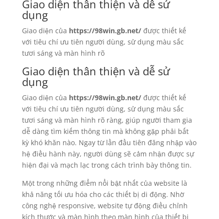
Giao diện thân thiện và dễ sử
dụng
Giao diện của
https://98win.gb.net/
được thiết kế
với tiêu chí ưu tiên người dùng, sử dụng màu sắc
tươi sáng và màn hình rõ
Giao diện thân thiện và dễ sử
dụng
Giao diện của
https://98win.gb.net/
được thiết kế
với tiêu chí ưu tiên người dùng, sử dụng màu sắc
tươi sáng và màn hình rõ ràng, giúp người tham gia
dễ dàng tìm kiếm thông tin mà không gặp phải bất
kỳ khó khăn nào. Ngay từ lần đầu tiên đăng nhập vào
hệ điều hành này, người dùng sẽ cảm nhận được sự
hiện đại và mạch lạc trong cách trình bày thông tin.
Một trong những điểm nổi bật nhất của website là
khả năng tối ưu hóa cho các thiết bị di động. Nhờ
công nghệ responsive, website tự động điều chỉnh
kích thước và màn hình theo màn hình của thiết bị