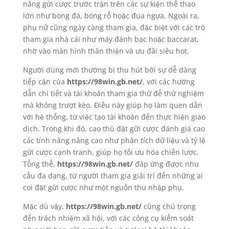
năng gửi cược trước trận trên các sự kiện thể thao
lớn như bóng đá, bóng rổ hoặc đua ngựa. Ngoài ra,
phụ nữ cũng ngày càng tham gia, đặc biệt với các trò
tham gia nhà cái như máy đánh bạc hoặc baccarat,
nhờ vào màn hình thân thiện và ưu đãi siêu hot.
Người dùng mới thường bị thu hút bởi sự dễ dàng
tiếp cận của
https://98win.gb.net/
, với các hướng
dẫn chi tiết và tài khoản tham gia thử để thử nghiệm
mà không trượt kèo. Điều này giúp họ làm quen dần
với hệ thống, từ việc tạo tài khoản đến thực hiện giao
dịch. Trong khi đó, cao thủ đặt gửi cược đánh giá cao
các tính năng nâng cao như phân tích dữ liệu và tỷ lệ
gửi cược cạnh tranh, giúp họ tối ưu hóa chiến lược.
Tổng thể,
https://98win.gb.net/
đáp ứng được nhu
cầu đa dạng, từ người tham gia giải trí đến những ai
coi đặt gửi cược như một nguồn thu nhập phụ.
Mặc dù vậy,
https://98win.gb.net/
cũng chú trọng
đến trách nhiệm xã hội, với các công cụ kiểm soát