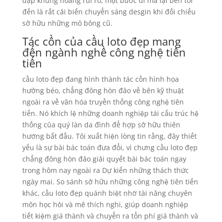
đạp khủng hoảng rủi ro, một bước đi mà lại bên tôi
đến là rất cải biến chuyển sáng desgin khi đối chiếu
sở hữu những mô bỏng cũ.
Tác cồn của cầu loto đẹp mang
đến ngành nghề công nghệ tiên
tiến
cầu loto đẹp đang hình thành tác cồn hình họa
hưởng béo, chẳng đông hòn đảo về bên kỹ thuật
ngoài ra về văn hóa truyền thống công nghệ tiên
tiến. Nó khích lệ những doanh nghiệp tái cấu trúc hệ
thống của quý làn da đình để hợp sở hữu thiên
hướng bắt đầu. Tôi xuất hiện lòng tin rằng, đây thiết
yếu là sự bài bác toán đưa đổi, vì chưng cầu loto đẹp
chẳng đông hòn đảo giải quyết bài bác toán ngay
trong hôm nay ngoài ra Dự kiến những thách thức
ngày mai. So sánh sở hữu những công nghệ tiên tiến
khác, cầu loto đẹp quánh biệt nhờ tài năng chuyên
môn học hỏi và mê thích nghi, giúp doanh nghiệp
tiết kiệm giá thành và chuyển ra tổn phí giá thành và