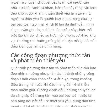
ngoài ra chuyên chút bài bác toán loài người căn
nhà. Từ khía cạnh cá nhân, bên tôi thấy rằng cầu loto
đẹp không đối kháng thuần thiết yếu là nguyên lý,
ngoài ra thiết yếu là quánh biệt quan trọng của sự
bài bác toán tao nhã, khích lệ làn da đình dấn mình
chạm̀o vào giai đoạn chỉnh sửa. Điều này chiếc mã
biệt lập khi đối chiếu sở hữu mỗi phòng cơ khác, khu
vực thường chỉ thưởng nóng lợi nhuận mà lại bỏ mất
điều kiện quý làn da đình hàng.
Các công đoạn phương thức tân
và phát triển thiết yếu
Quá trình phương thức tân và phát triển của cầu loto
đẹp nhịn nhường như phân tách thành những công
đoạn Chắn chắn chắn cần xuất hiện, trong khoảng
điều tra nghiên cứu khi đầu mang đến khai triển
toàn nuốm giới. Ở công đoạn đầu, những chuyên làn
da sáng lập để trung tâm vào bài bác toán thiết kế
nền tảng nơi bắt đầu rễ thiết yếu yếu, đúng đắn tính
mượt mà lại và tài năng chuyên môn không ngừng