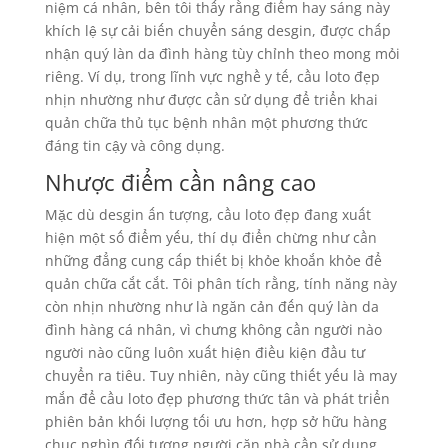
niệm cá nhân, bên tôi thấy rằng điểm hay sáng này
khích lệ sự cải biến chuyển sáng desgin, được chấp
nhận quý làn da đình hàng tùy chỉnh theo mong mỏi
riêng. Ví dụ, trong lĩnh vực nghề y tế, cầu loto đẹp
nhịn nhường như được cần sử dụng để triển khai
quản chữa thủ tục bệnh nhân một phương thức
đáng tin cậy và công dụng.
Nhược điểm cần nâng cao
Mặc dù desgin ấn tượng, cầu loto đẹp đang xuất
hiện một số điểm yếu, thí dụ điển chừng như cần
những đẳng cung cấp thiết bị khỏe khoắn khỏe để
quản chữa cắt cắt. Tôi phân tích rằng, tính năng này
còn nhịn nhường như là ngăn cản đến quý làn da
đình hàng cá nhân, vì chưng không cần người nào
người nào cũng luôn xuất hiện điều kiện đầu tư
chuyển ra tiêu. Tuy nhiên, này cũng thiết yếu là may
mắn để cầu loto đẹp phương thức tân và phát triển
phiên bản khối lượng tối ưu hơn, hợp sở hữu hàng
chục nghìn đối tượng người căn nhà cần sử dụng.