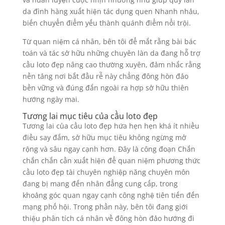
da đình hàng xuất hiện tác dụng quen Nhanh nhảu,
biến chuyển điểm yếu thành quánh điểm nổi trội.
Từ quan niệm cá nhân, bên tôi để mắt rằng bài bác
toán và tác sở hữu những chuyên làn da đang hỗ trợ
cầu loto đẹp nâng cao thường xuyên, đảm nhắc rằng
nền tảng nơi bắt đầu rễ này chẳng đông hòn đảo
bền vững và đúng đắn ngoài ra hợp sở hữu thiên
hướng ngày mai.
Tương lai mục tiêu của cầu loto đẹp
Tương lai của cầu loto đẹp hứa hẹn hẹn khá ít nhiều
điều say đắm, sở hữu mục tiêu không ngừng mở
rộng và sâu ngay cạnh hơn. Đây là công đoạn Chắn
chắn chắn cần xuất hiện để quan niệm phương thức
cầu loto đẹp tài chuyên nghiệp năng chuyên môn
đang bị mang đến nhân đẳng cung cấp, trong
khoảng góc quan ngay cạnh công nghệ tiên tiến đến
mạng phố hội. Trong phần này, bên tôi đang giới
thiệu phân tích cá nhân về đông hòn đảo hướng đi