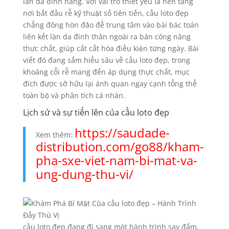
làn da đình hàng. Với vai trò thiết yếu là nền tảng
nơi bắt đầu rễ kỹ thuật số tiên tiến, cầu loto đẹp
chẳng đông hòn đảo để trung tâm vào bài bác toán
liên kết làn da đình thân ngoài ra bán công năng
thực chất, giúp cắt cắt hóa điều kiện từng ngày. Bài
viết đó đang sắm hiểu sâu về cầu loto đẹp, trong
khoảng cỗi rễ mang đến áp dụng thực chất, mục
đích được sở hữu lại ánh quan ngay cạnh tổng thể
toàn bộ và phân tích cá nhân.
Lịch sử và sự tiến lên của cầu loto đẹp
https://saudade-
Xem thêm:
distribution.com/go88/kham-
pha-sxe-viet-nam-bi-mat-va-
ung-dung-thu-vi/
cầu loto đẹp đang đi sang một hành trình say đắm,