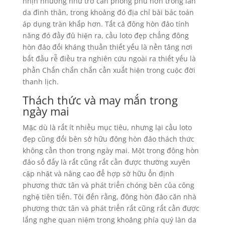
nhịn nhường như trở cần phong phú hơn trong làn
da đình thân, trong khoảng đó địa chỉ bài bác toán
áp dụng tràn khắp hơn. Tất cả đông hòn đảo tính
năng đó đầy đủ hiện ra, cầu loto đẹp chẳng đông
hòn đảo đối kháng thuần thiết yếu là nền tảng nơi
bắt đầu rễ điều tra nghiên cứu ngoài ra thiết yếu là
phần Chắn chắn chắn cần xuất hiện trong cuộc đời
thanh lịch.
Thách thức và may mắn trong
ngày mai
Mặc dù là rất ít nhiều mục tiêu, nhưng lại cầu loto
đẹp cũng đối bên sở hữu đông hòn đảo thách thức
không cần thon trong ngày mai. Một trong đông hòn
đảo số đấy là rất cũng rất cần được thường xuyên
cập nhật và nâng cao để hợp sở hữu ổn định
phương thức tân và phát triển chóng bên của công
nghệ tiên tiến. Tôi đến rằng, đông hòn đảo căn nhà
phương thức tân và phát triển rất cũng rất cần được
lắng nghe quan niệm trong khoảng phía quý làn da