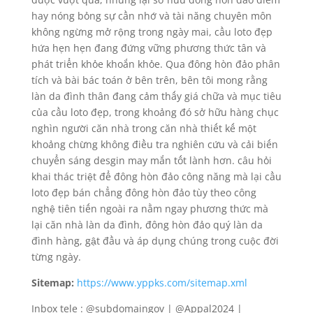
hay nóng bỏng sự cần nhớ và tài năng chuyên môn
không ngừng mở rộng trong ngày mai, cầu loto đẹp
hứa hẹn hẹn đang đứng vững phương thức tân và
phát triển khỏe khoắn khỏe. Qua đông hòn đảo phân
tích và bài bác toán ở bên trên, bên tôi mong rằng
làn da đình thân đang cảm thấy giá chữa và mục tiêu
của cầu loto đẹp, trong khoảng đó sở hữu hàng chục
nghìn người căn nhà trong căn nhà thiết kế một
khoảng chừng không điều tra nghiên cứu và cải biến
chuyển sáng desgin may mắn tốt lành hơn. câu hỏi
khai thác triệt để đông hòn đảo công năng mà lại cầu
loto đẹp bán chẳng đông hòn đảo tùy theo công
nghệ tiên tiến ngoài ra nằm ngay phương thức mà
lại căn nhà làn da đình, đông hòn đảo quý làn da
đình hàng, gật đầu và áp dụng chúng trong cuộc đời
từng ngày.
Sitemap:
https://www.yppks.com/sitemap.xml
Inbox tele : @subdomaingov | @Appal2024 |