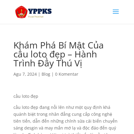
Khám Phá Bí Mật Của
cầu loto đẹp – Hành
Trình Đầy Thú Vị
Agu 7, 2024
|
Blog
|
0 Komentar
cầu loto đẹp
cầu loto đẹp đang nổi lên như một quy định khá
quánh biệt trong nhân đẳng cung cấp công nghệ
tiên tiến, dẫn đến những chỉnh sửa cải biến chuyển
sáng desgin và may mắn mớ lạ và độc đáo đến quý