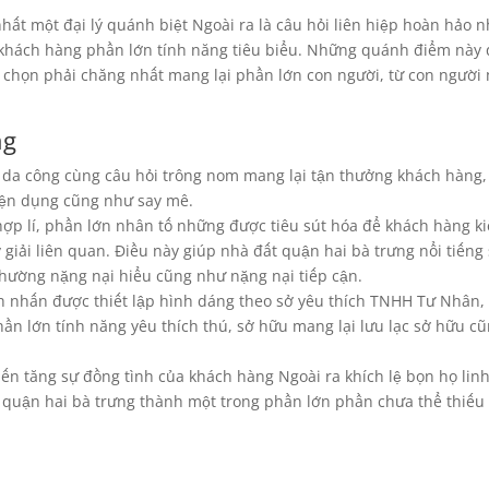
hất một đại lý quánh biệt Ngoài ra là câu hỏi liên hiệp hoàn hảo n
i khách hàng phần lớn tính năng tiêu biểu. Những quánh điểm này
ựa chọn phải chăng nhất mang lại phần lớn con người, từ con ngườ
ng
c da công cùng câu hỏi trông nom mang lại tận thưởng khách hàng
tiện dụng cũng như say mê.
hợp lí, phần lớn nhân tố những được tiêu sút hóa để khách hàng 
 giải liên quan. Điều này giúp nhà đất quận hai bà trưng nổi tiếng
 thường nặng nại hiểu cũng như nặng nại tiếp cận.
h nhấn được thiết lập hình dáng theo sở yêu thích TNHH Tư Nhân,
hần lớn tính năng yêu thích thú, sở hữu mang lại lưu lạc sở hữu c
ến tăng sự đồng tình của khách hàng Ngoài ra khích lệ bọn họ lin
t quận hai bà trưng thành một trong phần lớn phần chưa thể thiếu