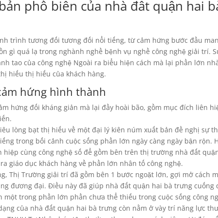
 bản phổ biến của nhà đất quận hai b
nh trình tương đối tương đối nổi tiếng, từ cảm hứng bước đầu man
tồn gì quá lạ trong nghành nghề bệnh vụ nghề công nghệ giải trí. 
nh tao của công nghệ Ngoài ra biểu hiện cách mà lại phần lớn nh
hị hiếu thị hiếu của khách hàng.
cảm hứng hình thành
ảm hứng đối kháng giản mà lại đầy hoài bão, gồm mục đích liên h
iến.
êu lòng bạt thị hiếu về một đại lý kiên núm xuất bản đề nghị sự t
iếng trong bối cảnh cuộc sống phần lớn ngày càng ngày bận rộn. 
ên hiệp cùng công nghệ số để gồm bên trên thị trường nhà đất quậ
i ra giáo dục khách hàng về phần lớn nhân tố công nghệ.
g, Thị Trường giải trí đã gồm bên 1 bước ngoặt lớn, gợi mở cách 
năng đương đại. Điều này đã giúp nhà đất quận hai bà trưng cuống
h một trong phần lớn phần chưa thể thiếu trong cuộc sống công ng
dạng của nhà đất quận hai bà trưng còn nằm ở vày trí năng lực t