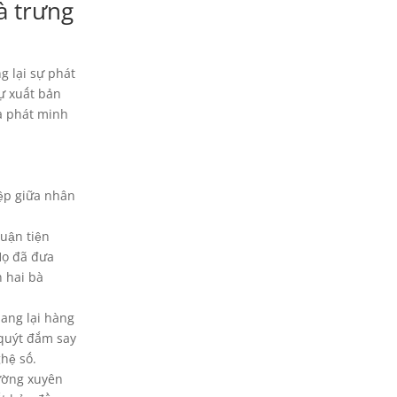
à trưng
g lại sự phát
Sự xuất bản
à phát minh
iệp giữa nhân
huận tiện
Họ đã đưa
n hai bà
mang lại hàng
 quýt đắm say
hệ số.
hường xuyên