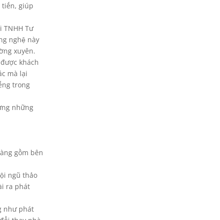
 tiến, giúp
ải TNHH Tư
ng nghệ này
ường xuyên.
n được khách
ác mà lại
ếng trong
rưng những
 hàng gồm bên
ội ngũ thảo
i ra phát
ng như phát