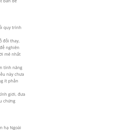
ất bản đề
i quy trình
 đổi thay,
 để nghiên
ới mẻ nhất
ớn tính năng
iều này chưa
ng ít phần
ỉnh giới, đưa
ệu chứng
n hạ Ngoài