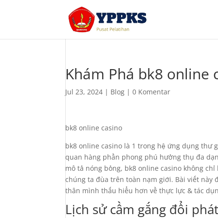
Khám Phá bk8 online c
Jul 23, 2024
|
Blog
|
0 Komentar
bk8 online casino
bk8 online casino là 1 trong hệ ứng dụng thư
quan hàng phần phong phú hưởng thụ đa dạng 
mô tả nóng bỏng, bk8 online casino không chỉ b
chúng ta đùa trên toàn nạm giới. Bài viết này 
thân mình thấu hiểu hơn về thực lực & tác dụn
Lịch sử cầm gắng đổi phát