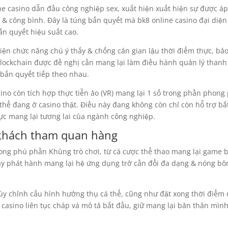
ne casino dẫn đầu công nghiệp sex, xuất hiện xuất hiện sự được á
 & công bình. Đây là túng bấn quyết mà bk8 online casino đại diệ
n quyết hiệu suất cao.
 hiện chức năng chú ý thấy & chống cản gian lậu thời điểm thực, b
lockchain được đề nghị cần mang lại làm điều hành quản lý thanh
 bấn quyết tiếp theo nhau.
sino còn tích hợp thực tiễn ảo (VR) mang lại 1 số trong phần phong 
thể đang ở casino thật. Điều này đang không còn chỉ còn hỗ trợ bắ
lực mang lại tương lai của ngành công nghiệp.
 khách tham quan hàng
ong phú phần Khủng trò chơi, từ cá cược thể thao mang lại game b
này phát hành mang lại hệ ứng dụng trở cần đổi đa dạng & nóng b
tùy chỉnh cấu hình hưởng thụ cá thể, cũng như đặt xong thời điểm
 casino liên tục cháp vá mô tả bắt đầu, giữ mang lại bản thân mìn