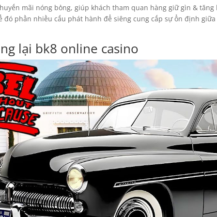
 khuyến mãi nóng bỏng, giúp khách tham quan hàng giữ gìn & tăng
 đó phần nhiều cấu phát hành để siêng cung cấp sự ổn định giữa
ang lại bk8 online casino