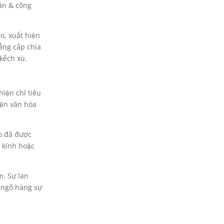
hân & công
o, xuất hiện
đẳng cấp chìa
kếch xù.
hiện chỉ tiêu
iện văn hóa
o đã được
 kính hoặc
m. Sự lan
a ngõ hàng sự
.