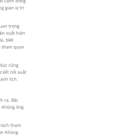
cất cánh bổng
 gian vị trí
quan trọng
iện xuất hiện
là, bk8
ch tham quan
 Xúc cũng
 kết nối xuất
anh lịch.
h ra, đặc
ần Khủng ông
khách tham
hần Khủng