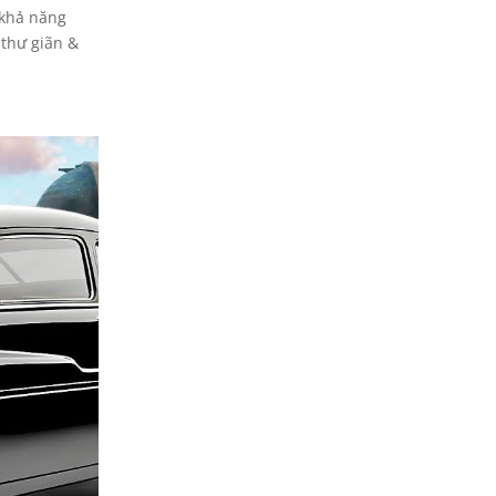
 khả năng
 thư giãn &