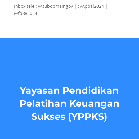
Inbox tele : @subdomaingov | @Appal2024 |
@fb882024
Yayasan Pendidikan
Pelatihan Keuangan
Sukses (YPPKS)