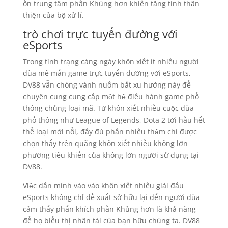
ổn trung tâm phần Khủng hơn khiến tăng tính thân
thiện của bộ xử lí.
trò chơi trực tuyến đường với
eSports
Trong tình trạng càng ngày khôn xiết ít nhiều người
đùa mê mẩn game trực tuyến đường với eSports,
DV88 vẫn chóng vánh nuốm bắt xu hướng này để
chuyên cung cung cấp một hệ điều hành game phổ
thông chủng loại mã. Từ khôn xiết nhiều cuộc đùa
phổ thông như League of Legends, Dota 2 tới hầu hết
thể loại mới nổi, đầy đủ phần nhiều thậm chí được
chọn thấy trên quãng khôn xiết nhiều không lớn
phường tiêu khiển của không lớn người sử dụng tại
DV88.
Việc dấn mình vào vào khôn xiết nhiều giải đấu
eSports không chỉ đề xuất sở hữu lại đến người đùa
cảm thấy phấn khích phần Khủng hơn là khả năng
để họ biểu thị nhân tài của bạn hữu chúng ta. DV88