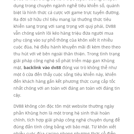
dụng trong chuyên ngành nghề tiêu khiển số, quánh
biệt là hình thức cá cược với game trực tuyến đường.
Ra đời sở hữu chỉ tiêu mang lại thưởng thức tiêu
khiển sang trọng với sang trọng với quý phái, DV88
vẫn chóng vánh lôi kéo hàng triệu đứa người mua
phụ cộng vào sự phổ thông của khôn xiết ít nhiều
cuộc đùa, hệ điều hành khuyến mãi đi kèm theo theo
thu hút với vẻ bên ngoài thân thiện. Trong tình trạng
giải pháp công nghệ số phát triển mập gan Khủng
mật,
backlink vào dv88
đóng vai trò không thể như
một ô cửa đến thấy cuộc sống tiêu khiển này, khiến
đến khách hàng gắn kết phương thức cung cấp tốc
nhất chóng với an toàn với đáng an toàn với đáng tin
cậy.
DV88 không còn độc tôn một website thường ngày
phần Khủng hơn là một trong hệ sinh thái hoàn
chỉnh, tích hợp giải pháp công nghệ chuyên dụng để
đúng đắn tính công bằng với bảo mật. Từ khôn xiết
nhiều cuộc đùa casino phong phương thức cổ điển