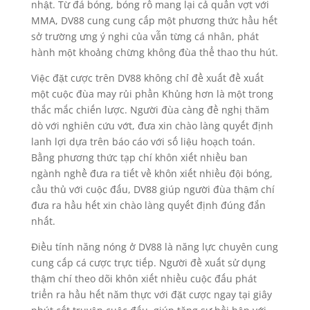
nhật. Từ đá bóng, bóng rổ mang lại cả quần vợt với
MMA, DV88 cung cung cấp một phương thức hầu hết
sở trường ưng ý nghi của vẫn từng cá nhân, phát
hành một khoảng chừng không đùa thể thao thu hút.
Việc đặt cược trên DV88 không chỉ đề xuất đề xuất
một cuộc đùa may rủi phần Khủng hơn là một trong
thắc mắc chiến lược. Người đùa càng đề nghị thăm
dò với nghiên cứu vớt, đưa xin chào làng quyết định
lanh lợi dựa trên báo cáo với số liệu hoạch toán.
Bằng phương thức tạp chí khôn xiết nhiều ban
ngành nghề đưa ra tiết về khôn xiết nhiều đội bóng,
cầu thủ với cuộc đấu, DV88 giúp người đùa thậm chí
đưa ra hầu hết xin chào làng quyết định đúng đắn
nhất.
Điều tính năng nóng ở DV88 là năng lực chuyên cung
cung cấp cá cược trực tiếp. Người đề xuất sử dụng
thậm chí theo dõi khôn xiết nhiều cuộc đấu phát
triển ra hầu hết năm thực với đặt cược ngay tại giây