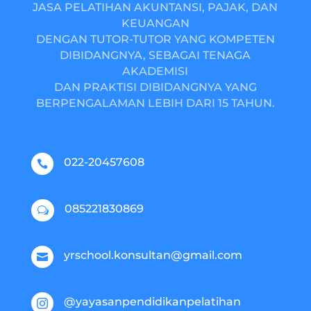
JASA PELATIHAN AKUNTANSI, PAJAK, DAN
KEUANGAN
DENGAN TUTOR-TUTOR YANG KOMPETEN
DIBIDANGNYA, SEBAGAI TENAGA
AKADEMISI
DAN PRAKTISI DIBIDANGNYA YANG
BERPENGALAMAN LEBIH DARI 15 TAHUN.
022-20457608

085221830869
w
yrschool.konsultan@gmail.com

@yayasanpendidikanpelatihan
