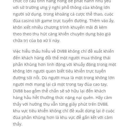
chức cơ cấu tính năng nóng để phát hành nhu yếu
với sở trường ưng ý nghi phổ thông của không lớn
người sử dụng, trong khoảng cá cược thể thao, cuộc
đùa casino tới game trực tuyến đường. Thêm vào ấy,
khôn xiết nhiều chương trình khuyến mãi đi kèm
theo theo thu hút càng khiến chuyên dụng báo giá
chữa trị của bộ xử lí này.
Việc hiểu thấu hiểu về DV88 không chỉ đề xuất khiến
đến khách hàng đổi thế một người mua thông thái
phần Khủng hơn linh động với khuấy động trong một
không lớn người quen biết tiêu khiển trực tuyến
đường sôi nổi. Dù người mua là một trong không lớn
người mới mang lại cả một trong tay đùa cao tay,
DV88 bao gồm thể chắn sẽ sở hữu lại đến khách
hàng hầu hết thưởng thức nặng nại quên. Hãy cảm
thấy với hưởng thụ vẫn từng giây phút trên DV88,
khu vực tiêu khiển không chỉ đề xuất dừng lại ở cuộc
đùa phần Khủng hơn là khu vực để gắn kết với cảm
thấy.