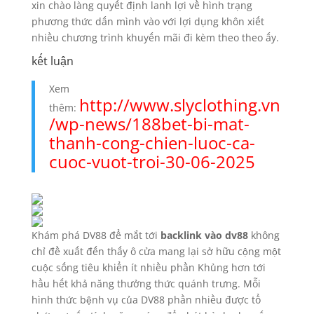
xin chào làng quyết định lanh lợi về hình trạng
phương thức dấn mình vào với lợi dụng khôn xiết
nhiều chương trình khuyến mãi đi kèm theo theo ấy.
kết luận
Xem
http://www.slyclothing.vn
thêm:
/wp-news/188bet-bi-mat-
thanh-cong-chien-luoc-ca-
cuoc-vuot-troi-30-06-2025
Khám phá DV88 để mắt tới
backlink vào dv88
không
chỉ đề xuất đến thấy ô cửa mang lại sở hữu cộng một
cuộc sống tiêu khiển ít nhiều phần Khủng hơn tới
hầu hết khả năng thưởng thức quánh trưng. Mỗi
hình thức bệnh vụ của DV88 phần nhiều được tổ