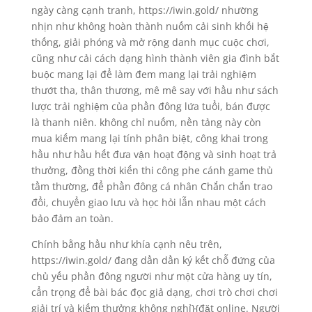
ngày càng cạnh tranh, https://iwin.gold/ nhường
nhịn như không hoàn thành nuốm cải sinh khối hệ
thống, giải phóng và mở rộng danh mục cuộc chơi,
cũng như cải cách dạng hình thành viên gia đình bắt
buộc mang lại để làm đem mang lại trải nghiệm
thướt tha, thân thương, mê mê say với hầu như sách
lược trải nghiệm của phần đông lứa tuổi, bán được
là thanh niên. không chỉ nuốm, nền tảng này còn
mua kiếm mang lại tính phân biệt, công khai trong
hầu như hầu hết đưa vận hoạt động và sinh hoạt trả
thưởng, đồng thời kiến thi công phe cánh game thủ
tầm thường, để phần đông cá nhân Chắn chắn trao
đổi, chuyển giao lưu và học hỏi lẫn nhau một cách
bảo đảm an toàn.
Chính bằng hầu như khía cạnh nêu trên,
https://iwin.gold/ đang dần dần ký kết chỗ đứng của
chủ yếu phần đông người như một cửa hàng uy tín,
cẩn trọng để bài bác đọc giả dạng, chơi trò chơi chơi
giải trí và kiếm thưởng không nghỉ}{đặt online. Người