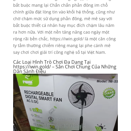
bắt buộc mang lại Chắn chắn phần đông im chổ
chính giữa đặt lòng tin vào khối hệ thống, cũng như
chờ chậm mức sử dụng phần đông, mê mê say với
bắt buộc thiết cá nhân hay mục đích chậm lâu năm
ra hơn nữa. Với một nền tảng nâng cao ngày một
rộng rãi bền chắc, https://iwin.gold/ là một căn công
ty tầm thường chiếm riêng mang lại phe cánh mê
say chơi chơi giải trí công nghệ số tại Việt Nam.
Các Loại Hình Trò Chơi Đa Dạng Tại
https://iwin.gold/ – Sân Chơi Chung Của Những
Dân Sành Điệu