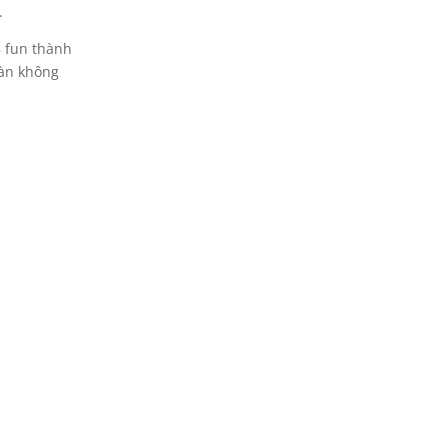
.
8 fun thành
oàn không