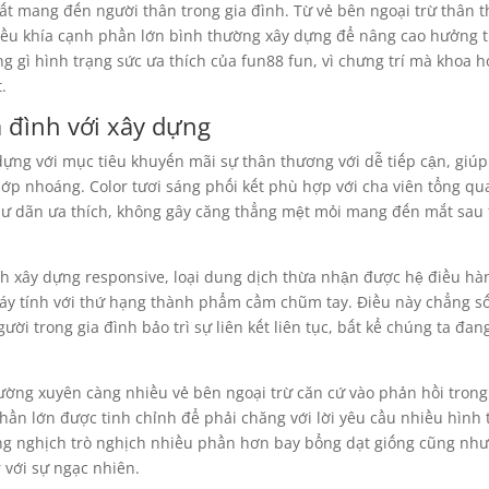
t mang đến người thân trong gia đình. Từ vẻ bên ngoại trừ thân 
hiều khía cạnh phần lớn bình thường xây dựng để nâng cao hưởng 
 gì hình trạng sức ưa thích của fun88 fun, vì chưng trí mà khoa học
.
a đình với xây dựng
 dựng với mục tiêu khuyến mãi sự thân thương với dễ tiếp cận, giú
ớp nhoáng. Color tươi sáng phối kết phù hợp với cha viên tổng qua
thư dãn ưa thích, không gây căng thẳng mệt mỏi mang đến mắt sau
ách xây dựng responsive, loại dung dịch thừa nhận được hệ điều h
áy tính với thứ hạng thành phẩm cầm chũm tay. Điều này chẳng s
ời trong gia đình bảo trì sự liên kết liên tục, bất kể chúng ta đang
ường xuyên càng nhiều vẻ bên ngoại trừ căn cứ vào phản hồi tron
phần lớn được tinh chỉnh để phải chăng với lời yêu cầu nhiều hình 
ông nghịch trò nghịch nhiều phần hơn bay bổng dạt giống cũng nh
 với sự ngạc nhiên.