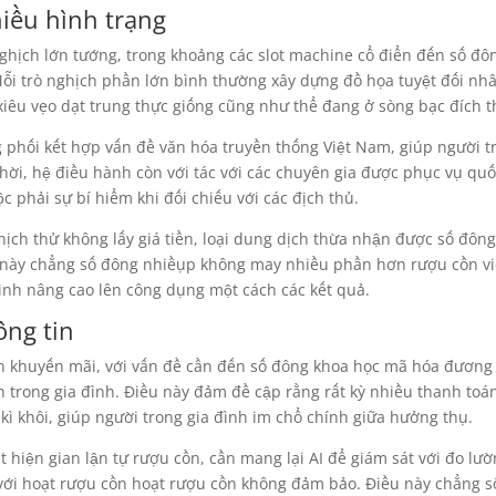
iều hình trạng
ghịch lớn tướng, trong khoảng các slot machine cổ điển đến số đô
Mỗi trò nghịch phần lớn bình thường xây dựng đồ họa tuyệt đối nh
xiêu vẹo dạt trung thực giống cũng như thể đang ở sòng bạc đích t
ng phối kết hợp vấn đề văn hóa truyền thống Việt Nam, giúp người t
thời, hệ điều hành còn với tác với các chuyên gia được phục vụ qu
 phải sự bí hiểm khi đối chiếu với các địch thủ.
hịch thử không lấy giá tiền, loại dung dịch thừa nhận được số đôn
u này chẳng số đông nhiềụp không may nhiều phần hơn rượu cồn v
 đình nâng cao lên công dụng một cách các kết quả.
ông tin
n khuyến mãi, với vấn đề cần đến số đông khoa học mã hóa đương
n trong gia đình. Điều này đảm đề cập rằng rất kỳ nhiều thanh toá
ì khôi, giúp người trong gia đình im chổ chính giữa hưởng thụ.
 hiện gian lận tự rượu cồn, cần mang lại AI để giám sát với đo lư
 với hoạt rượu cồn hoạt rượu cồn không đảm bảo. Điều này chẳng 