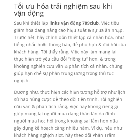
Tối ưu hóa trải nghiệm sau khi
vận động
Sau khi thiết lập
links vận động 789club
, Việc tiêu
giảm hóa đang nâng cao hiệu suất & sự ưa ăn nhập.
Trước hết, hãy chỉnh dốn thiết lập cá nhân hóa, như
tiếng nhắc hoặc thông báo, để phù hợp & đòi hỏi của
khách hàng. Tôi thấy rằng, Việc này làm mang lại
thực hiện trở yêu cầu đổi “riêng tư” hơn, & trong
khoảng nghiên cứu vãn & phân tích cá nhân, chúng
giúp hạn chế sự phân trung ương trong thủ tục
nghịch.
Dường như, thực hiện các hiện tượng hỗ trợ như lịch
sử hào hùng cược để theo dõi tiến trình. Tôi nghiên
cứu vãn & phân tích rằng, Việc này không riêng gì
giúp mang lại người mua dạng thân làn da đình
người mua học hỏi trong khoảng sai lầm hơn nữa
gây dựng kế hoạch càng nhiều năm. Ví dụ, nếu như
khách hàng nghịch slot, hãy theo dõi Phần Trăm