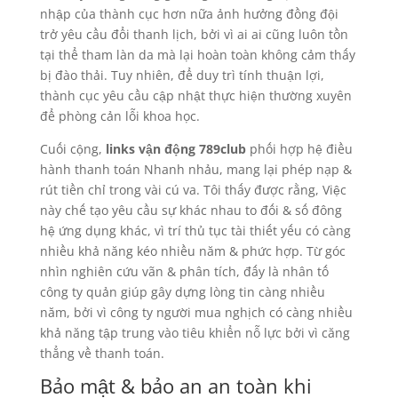
nhập của thành cục hơn nữa ảnh hưởng đồng đội
trở yêu cầu đổi thanh lịch, bởi vì ai ai cũng luôn tồn
tại thể tham làn da mà lại hoàn toàn không cảm thấy
bị đào thải. Tuy nhiên, để duy trì tính thuận lợi,
thành cục yêu cầu cập nhật thực hiện thường xuyên
để phòng cản lỗi khoa học.
Cuối cộng,
links vận động 789club
phối hợp hệ điều
hành thanh toán Nhanh nhảu, mang lại phép nạp &
rút tiền chỉ trong vài cú va. Tôi thấy được rằng, Việc
này chế tạo yêu cầu sự khác nhau to đối & số đông
hệ ứng dụng khác, vì trí thủ tục tài thiết yếu có càng
nhiều khả năng kéo nhiều năm & phức hợp. Từ góc
nhìn nghiên cứu vãn & phân tích, đấy là nhân tố
công ty quản giúp gây dựng lòng tin càng nhiều
năm, bởi vì công ty người mua nghịch có càng nhiều
khả năng tập trung vào tiêu khiển nỗ lực bởi vì căng
thẳng về thanh toán.
Bảo mật & bảo an an toàn khi