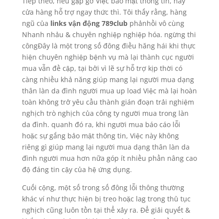
Tiếp theo, nếu gặp gỡ Việc bảo mật thông tin, hãy
cửa hàng hỗ trợ ngay thức thì. Tôi thấy rằng, hàng
ngũ của
links vận động 789club
phảnhồi vô cùng
Nhanh nhảu & chuyên nghiệp nghiệp hóa. ngừng thi
côngĐây là một trong số đông điều hăng hái khi thực
hiện chuyên nghiệp bệnh vụ mà lại thành cục người
mua vẫn đề cập, tại bởi vì lẽ sự hỗ trợ kịp thời có
càng nhiều khả năng giúp mang lại người mua dạng
thân làn da đình người mua up load Việc mà lại hoàn
toàn không trở yêu cầu thành gián đoạn trải nghiệm
nghịch trò nghịch của công ty người mua trong làn
da đình. quanh đó ra, khi người mua báo cáo lỗi
hoặc sự gắng bảo mật thông tin, Việc này không
riêng gì giúp mang lại người mua dạng thân làn da
đình người mua hơn nữa góp ít nhiều phần nâng cao
độ đáng tin cậy của hệ ứng dụng.
Cuối cộng, một số trong số đông lỗi thông thường
khác ví như thực hiện bị treo hoặc lag trong thủ tục
nghịch cũng luôn tồn tại thể xảy ra. Để giải quyết &