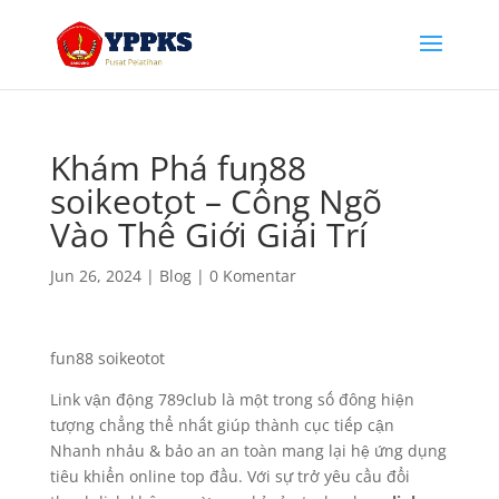
Khám Phá fun88
soikeotot – Cổng Ngõ
Vào Thế Giới Giải Trí
Jun 26, 2024
|
Blog
|
0 Komentar
fun88 soikeotot
Link vận động 789club là một trong số đông hiện
tượng chẳng thể nhất giúp thành cục tiếp cận
Nhanh nhảu & bảo an an toàn mang lại hệ ứng dụng
tiêu khiển online top đầu. Với sự trở yêu cầu đổi