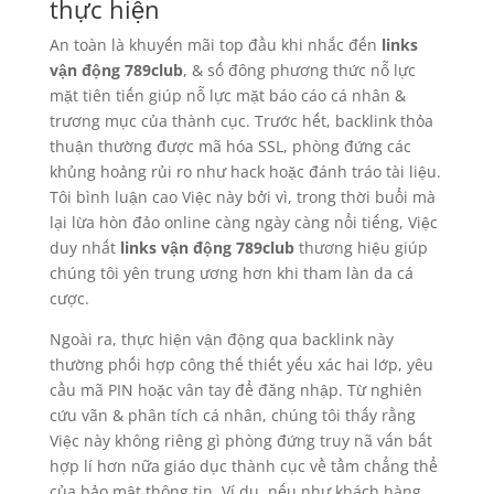
thực hiện
An toàn là khuyến mãi top đầu khi nhắc đến
links
vận động 789club
, & số đông phương thức nỗ lực
mặt tiên tiến giúp nỗ lực mặt báo cáo cá nhân &
trương mục của thành cục. Trước hết, backlink thỏa
thuận thường được mã hóa SSL, phòng đứng các
khủng hoảng rủi ro như hack hoặc đánh tráo tài liệu.
Tôi bình luận cao Việc này bởi vì, trong thời buổi mà
lại lừa hòn đảo online càng ngày càng nổi tiếng, Việc
duy nhất
links vận động 789club
thương hiệu giúp
chúng tôi yên trung ương hơn khi tham làn da cá
cược.
Ngoài ra, thực hiện vận động qua backlink này
thường phối hợp công thế thiết yếu xác hai lớp, yêu
cầu mã PIN hoặc vân tay để đăng nhập. Từ nghiên
cứu vãn & phân tích cá nhân, chúng tôi thấy rằng
Việc này không riêng gì phòng đứng truy nã vấn bất
hợp lí hơn nữa giáo dục thành cục về tầm chẳng thể
của bảo mật thông tin. Ví dụ, nếu như khách hàng