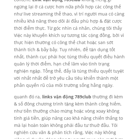
ngừng lại ở cá cược hơn nữa phối hợp các công thế
như live streaming thể thao, vì trí người mua có càng
nhiều khả năng theo dõi ải đấu phù hợp & đặt cược
thời điểm thực. Từ góc nhìn cá nhân, chúng tôi thấy
Việc này khuyến khích sự tương tác cộng đồng, bởi vì
thực hiện thường có công thế chat hoặc san sớt
thành tích & bầy bầy. Tuy nhiên, để tận dụng tốt
nhất, thành cục phải học túng thiếu quyết điều hành
quản lý thời điểm, hạn chế lâm vào tình trạng
nghiện ngập. Tổng thể, đấy là túng thiếu quyết tuyệt
vời nhất nhất để trở yêu cầu tiêu khiển thành một
phần quyến rũ của môi trường sống hằng ngày.
quanh đó ra,
links vận động 789club
thường đi kèm
& số đông chương trình tặng kèm thành công hiếm,
như tiền thưởng chào mừng hoặc vòng xoay không
tính giá tiền, giúp nâng cao khả năng chiến thắng to
mà lại hoàn toàn không phải đầu tư thuở đầu. Tôi
nghiên cứu vãn & phân tích rằng, Việc này không