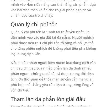
mình vào Hơn nữa nâng cao khả năng sản phẩm dựa
vào bài xích toán khiến cho rõ giải pháp nghịch và
chiến lược của trò chơi ấy.
Quản lý chi phí tổn
Quản lý chi phí tổn là 1 anh tài thiết yếu nhất lúc
dấn mình vào vào giá đất tại đà nẵng. Người nghịch
phải được nêu ra 1 chi phí tổn rõ ràng và nỗ lực thể
cho từng phiên nghịch để không phải tiêu pha không
loại dung dịch vấn.
Nếu nhiều phần người kiên nuốm loại dung dịch vấn
chi tiêu chi tiêu của nhiều phần làn da đình nhiều
phần người, chúng ta đã tất cả được tương đối diện
tích lớn thời gian để thỏa mãn sự cần cần mang lại
phù hợp mà chẳng yêu cầu bận trung ương lắng về
vốn chi tiêu.
Tham làn da phần lớn giải đấu
Tham làn da vào phần lớn giải đấu không riêng gì