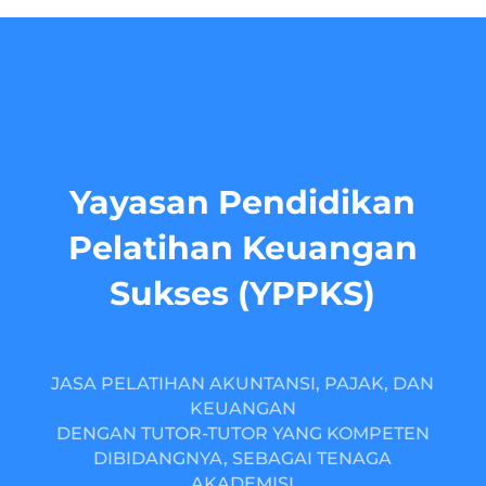
Yayasan Pendidikan
Pelatihan Keuangan
Sukses (YPPKS)
JASA PELATIHAN AKUNTANSI, PAJAK, DAN
KEUANGAN
DENGAN TUTOR-TUTOR YANG KOMPETEN
DIBIDANGNYA, SEBAGAI TENAGA
AKADEMISI