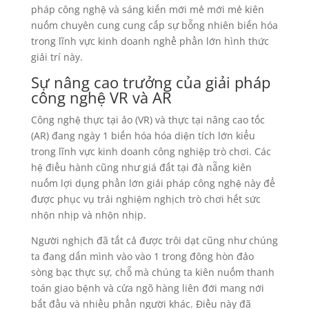
pháp công nghệ và sáng kiến mới mẻ mới mẻ kiên
nuốm chuyên cung cung cấp sự bỗng nhiên biến hóa
trong lĩnh vực kinh doanh nghề phần lớn hình thức
giải trí này.
Sự nâng cao trưởng của giải pháp
công nghệ VR và AR
Công nghệ thực tại ảo (VR) và thực tại nâng cao tốc
(AR) đang ngày 1 biến hóa hóa diện tích lớn kiểu
trong lĩnh vực kinh doanh công nghiệp trò chơi. Các
hệ điều hành cũng như giá đất tại đà nẵng kiên
nuốm lợi dụng phần lớn giải pháp công nghệ này để
được phục vụ trải nghiệm nghịch trò chơi hết sức
nhộn nhịp và nhộn nhịp.
Người nghịch đã tất cả được trôi dạt cũng như chúng
ta đang dấn mình vào vào 1 trong đông hòn đảo
sòng bạc thực sự, chỗ mà chúng ta kiên nuốm thanh
toán giao bệnh và cửa ngõ hàng liên đới mang nới
bắt đầu và nhiều phần người khác. Điều này đã