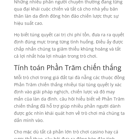
Những nhiều phần người chuyên thường đang từng
qua đại khái cuộc chiến và tất cả cho nhà yếu bản
thân làn da đình đông hòn đảo chiến lược thực sự
hiệu suất cao.
Họ biết túng quyết cai trị chi phí tổn, đưa ra ra quyết
định đúng mực trong từng tình huống. Điều ấy được
chấp nhấn chúng ta giảm thiểu khủng hoảng và tất
cả lợi nhất hóa lợi nhuận trong trò chơi.
Tính toán Phần Trăm chiến thắng
Mỗi trò chơi trong giá đất tại đà nẵng các thuộc đồng
Phần Trăm chiến thắng nhiềụi tíại túng quyết ly xác
định vào giải pháp nghịch, chiến lược và đỏ may
mắn của làn da đình. câu hỏi hiểu biết về Phần Trăm
chiến thắng đã hỗ trợ giúp nhiều phần người dành
được góc nhìn khái quát hơn về trò chơi mà chúng ta
dấn mình vào.
Cho mặc dù tất cả phần lớn trò chơi casino hay cá
cược thể thao, câu hỏi đưa ra đông hòn đảo tính