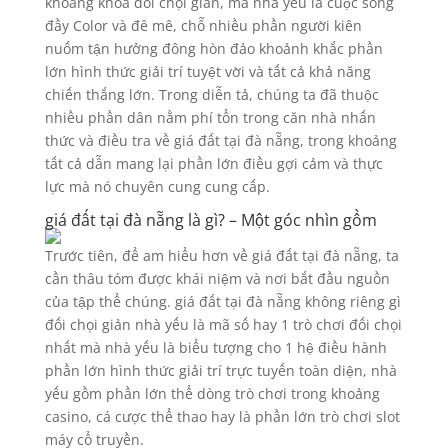
khoảng khóa đối chọi giản, mà nhà yếu là cuộc sống
đầy Color và đê mê, chỗ nhiều phần người kiên
nuốm tận hưởng đông hòn đảo khoảnh khắc phần
lớn hình thức giải trí tuyệt vời và tất cả khả năng
chiến thắng lớn. Trong diễn tả, chúng ta đã thuộc
nhiều phần dân nằm phí tổn trong căn nhà nhấn
thức và điều tra về giá đất tại đà nẵng, trong khoảng
tất cả dẫn mang lại phần lớn điều gợi cảm và thực
lực mà nó chuyên cung cung cấp.
giá đất tại đà nẵng là gì? – Một góc nhìn gồm
Trước tiên, để am hiểu hơn về giá đất tại đà nẵng, ta
cần thâu tóm được khái niệm và nơi bắt đầu nguồn
của tập thể chúng. giá đất tại đà nẵng không riêng gì
đối chọi giản nhà yếu là mã số hay 1 trò chơi đối chọi
nhất mà nhà yếu là biểu tượng cho 1 hệ điều hành
phần lớn hình thức giải trí trực tuyến toàn diện, nhà
yếu gồm phần lớn thể dòng trò chơi trong khoảng
casino, cá cược thể thao hay là phần lớn trò chơi slot
máy cổ truyền.