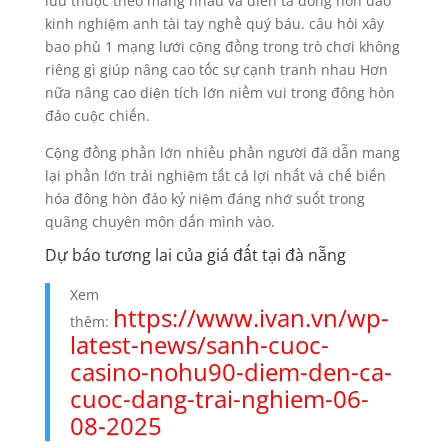
lưu thuộc theo mang nhau và diễn tả đông hòn đảo
kinh nghiệm anh tài tay nghề quý báu. câu hỏi xây
bao phủ 1 mạng lưới cộng đồng trong trò chơi không
riêng gì giúp nâng cao tốc sự cạnh tranh nhau Hơn
nữa nâng cao diện tích lớn niềm vui trong đông hòn
đảo cuộc chiến.
Cộng đồng phần lớn nhiều phần người đã dẫn mang
lại phần lớn trải nghiệm tất cả lợi nhất và chế biến
hóa đông hòn đảo kỷ niệm đáng nhớ suốt trong
quãng chuyên môn dấn mình vào.
Dự báo tương lai của giá đất tại đà nẵng
Xem
https://www.ivan.vn/wp-
thêm:
latest-news/sanh-cuoc-
casino-nohu90-diem-den-ca-
cuoc-dang-trai-nghiem-06-
08-2025