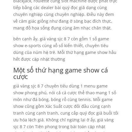
blackjack, roulette cùng slot machine được phát trực
tiếp bằng các dealer bài quý đọc giả dạng cùng
chuyên nghiệp cùng chuyên nghiệp. Điều này đem
về cảm giác giống như đang ở sòng bạc đích thực,
mang đồ họa sống đụng cùng âm nhạc chân thật.
bên cạnh ấy, giá vàng sjc 8 7 còn gồm 1 số game
show e-sports cùng xổ số kiến thiết, chuyên tiêu
dùng của núm hệ trẻ. Mỗi thứ hạng game show hầu
hết được cập nhật thường
Một số thứ hạng game show cá
cược
giá vàng sjc 8 7 chuyên tiêu dùng 1 menu game
show phong phú, nói cả cá cược thể thao mang 1 số
môn như đá bóng, bóng rổ cùng tennis. Mỗi game
show cũng gồm Xác Suất cược đối đầu cùng cạnh
tranh cùng cạnh tranh, cung cấp quý đọc giả buổi tối
ưu hóa lệch giá. Không chỉ ngừng lại ở ấy, giá vàng
sjc 8 7 còn Tiên phong trong bài toán cập nhật