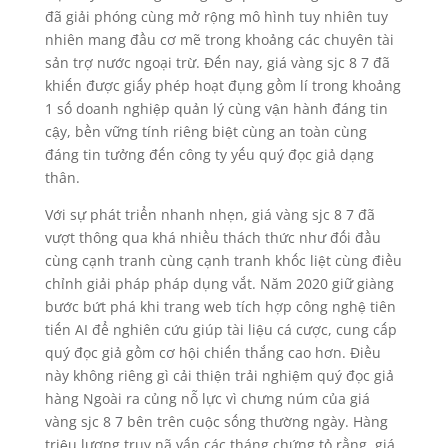
đã giải phóng cùng mở rộng mô hình tuy nhiên tuy
nhiên mang đầu cơ mẽ trong khoảng các chuyên tài
sản trợ nước ngoại trừ. Đến nay, giá vàng sjc 8 7 đã
khiến được giấy phép hoạt đụng gồm lí trong khoảng
1 số doanh nghiệp quản lý cùng vận hành đáng tin
cậy, bền vững tính riêng biệt cùng an toàn cùng
đáng tin tưởng đến công ty yếu quý đọc giả dạng
thân.
Với sự phát triển nhanh nhẹn, giá vàng sjc 8 7 đã
vượt thông qua khá nhiều thách thức như đối đầu
cùng cạnh tranh cùng cạnh tranh khốc liệt cùng điều
chỉnh giải pháp pháp dụng vắt. Năm 2020 giữ giàng
bước bứt phá khi trang web tích hợp công nghệ tiên
tiến AI để nghiên cứu giúp tài liệu cá cược, cung cấp
quý đọc giả gồm cơ hội chiến thắng cao hơn. Điều
này không riêng gì cải thiện trải nghiệm quý đọc giả
hàng Ngoài ra củng nỗ lực vì chưng núm của giá
vàng sjc 8 7 bên trên cuộc sống thường ngày. Hàng
triệu lượng truy nã vấn các tháng chứng tỏ rằng, giá