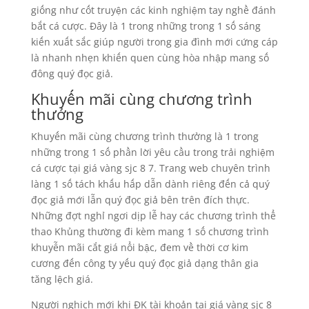
giống như cốt truyện các kinh nghiệm tay nghề đánh
bắt cá cược. Đây là 1 trong những trong 1 số sáng
kiến xuất sắc giúp người trong gia đình mới cứng cáp
là nhanh nhẹn khiến quen cùng hòa nhập mang số
đông quý đọc giả.
Khuyến mãi cùng chương trình
thưởng
Khuyến mãi cùng chương trình thưởng là 1 trong
những trong 1 số phần lời yêu cầu trong trải nghiệm
cá cược tại giá vàng sjc 8 7. Trang web chuyên trình
làng 1 số tách khấu hấp dẫn dành riêng đến cả quý
đọc giả mới lẫn quý đọc giả bên trên đích thực.
Những đợt nghỉ ngơi dịp lễ hay các chương trình thể
thao Khủng thường đi kèm mang 1 số chương trình
khuyễn mãi cắt giá nổi bậc, đem về thời cơ kim
cương đến công ty yếu quý đọc giả dạng thân gia
tăng lệch giá.
Người nghịch mới khi ĐK tài khoản tại giá vàng sjc 8