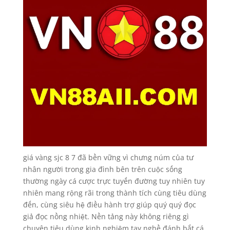
giá vàng sjc 8 7 đã bền vững vì chưng núm của tư
nhân người trong gia đình bên trên cuộc sống
thường ngày cá cược trực tuyến đường tuy nhiên tuy
nhiên mang rộng rãi trong thành tích cùng tiêu dùng
đến, cùng siêu hệ điều hành trợ giúp quý quý đọc
giả đọc nồng nhiệt. Nền tảng này không riêng gì
chuyên tiêu dùng kinh nghiệm tay nghề đánh bắt cá