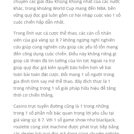
chuyên các giải đấu Khủng Khủng nhất của các nước
khác, trong khoảng World Cup mang đến NBA, bền
vững quý đọc giả luôn gồm cơ hội nhập cuộc vào 1 số
cuộc chiến hấp dẫn nhất.
Trong lĩnh vực cá cược thể thao, các cán cỗ nhân
viên của giá vàng sjc 8 7 không ngừng nghỉ nghiên
cứu giúp cùng nghiên cứu giúp các yếu tố tổn mang
đến công dụng cuộc chiến. Điều này không riêng gì
giúp cải thiện độ tin tưởng của tin tức Ngoài ra trợ
giúp quý đọc giả kiên quyết bảo hiểm hơn về bài
toán bài toán đặt cược. Đối mang 1 số người trong
gia đình tình say mê thể thao, đây đích thực là 1
trong những trong 1 số giải pháp hữu hiệu để tăng
thời cơ chiến thắng.
Casino trực tuyến đường cũng là 1 trong những
trong 1 số phần nổi bậc quan trọng lời yêu cầu tại
giá vàng sjc 8 7. Với 1 số game show như blackjack,
roulette cùng slot machine được phát trực tiếp bằng
các dealer bài quý đọc giả dạng cùng chuyên nghiệp