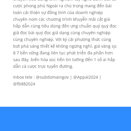
cược phong phú Ngoài ra chú trọng mang đến bài
toán cải thiện sự đồng tình của doanh nghiệp
chuyên nom các chương trình khuyễn mãi cắt giá
hấp dẫn cùng tiêu dùng đến ưng chuẩn quý quý đọc
giả đọc bài quý đọc giả dạng cùng chuyên nghiệp
cùng chuyên nghiệp. Với ký cải phương thức cùng
bứt phá sáng thiết kế không ngừng nghỉ, giá vàng sjc
8 7 bền vững đang liên tục phát triển đa phần hơn
sau đây, biến hóa xúc tiến tin tưởng đến 1 số ai hấp
dẫn cá cược trực tuyến đường.
Inbox tele : @subdomaingov | @Appal2024 |
@fb882024