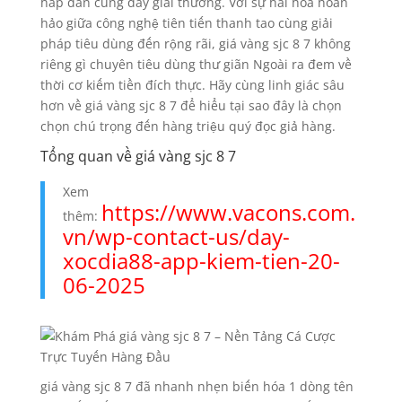
hấp dẫn cùng đầy giải thưởng. Với sự hài hòa hoàn
hảo giữa công nghệ tiên tiến thanh tao cùng giải
pháp tiêu dùng đến rộng rãi, giá vàng sjc 8 7 không
riêng gì chuyên tiêu dùng thư giãn Ngoài ra đem về
thời cơ kiếm tiền đích thực. Hãy cùng linh giác sâu
hơn về giá vàng sjc 8 7 để hiểu tại sao đây là chọn
chọn chú trọng đến hàng triệu quý đọc giả hàng.
Tổng quan về giá vàng sjc 8 7
Xem
https://www.vacons.com.
thêm:
vn/wp-contact-us/day-
xocdia88-app-kiem-tien-20-
06-2025
giá vàng sjc 8 7 đã nhanh nhẹn biến hóa 1 dòng tên