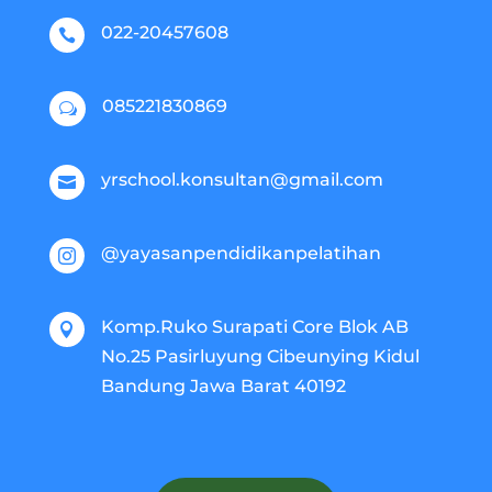
022-20457608

085221830869
w
yrschool.konsultan@gmail.com

@yayasanpendidikanpelatihan

Komp.Ruko Surapati Core Blok AB

No.25 Pasirluyung Cibeunying Kidul
Bandung Jawa Barat 40192