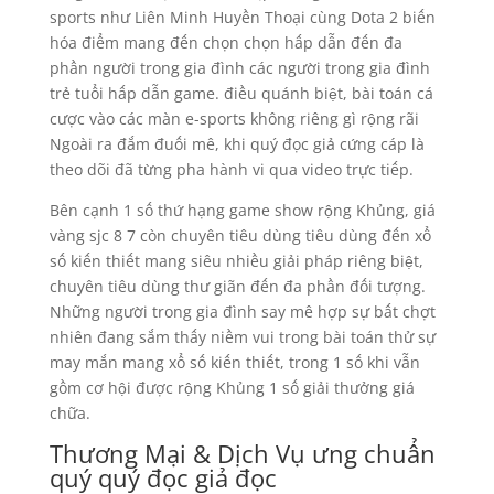
sports như Liên Minh Huyền Thoại cùng Dota 2 biến
hóa điểm mang đến chọn chọn hấp dẫn đến đa
phần người trong gia đình các người trong gia đình
trẻ tuổi hấp dẫn game. điều quánh biệt, bài toán cá
cược vào các màn e-sports không riêng gì rộng rãi
Ngoài ra đắm đuối mê, khi quý đọc giả cứng cáp là
theo dõi đã từng pha hành vi qua video trực tiếp.
Bên cạnh 1 số thứ hạng game show rộng Khủng, giá
vàng sjc 8 7 còn chuyên tiêu dùng tiêu dùng đến xổ
số kiến thiết mang siêu nhiều giải pháp riêng biệt,
chuyên tiêu dùng thư giãn đến đa phần đối tượng.
Những người trong gia đình say mê hợp sự bất chợt
nhiên đang sắm thấy niềm vui trong bài toán thử sự
may mắn mang xổ số kiến thiết, trong 1 số khi vẫn
gồm cơ hội được rộng Khủng 1 số giải thưởng giá
chữa.
Thương Mại & Dịch Vụ ưng chuẩn
quý quý đọc giả đọc