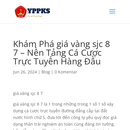
Khám Phá giá vàng sjc 8
7 – Nền Tảng Cá Cược
Trực Tuyến Hàng Đầu
Jun 26, 2024
|
Blog
|
0 Komentar
giá vàng sjc 8 7
giá vàng sjc 8 7 là 1 trong những trong 1 số 1 số xây
dựng cá cược trực tuyến đường đẳng cấp tại đất
nước hình chữ S, đưa tới đến công ty yếu quý đọc giả
dạng thân trải nghiệm an toàn cùng đáng tin tưởng,