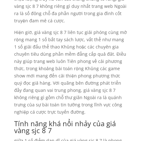
vàng sjc 8 7 không riêng gì duy nhất trang web Ngoài
ra là số đông chỗ đa phần người trong gia đình cốt
truyện đam mê cá cược.
Hiện giờ, giá vàng sjc 8 7 liên tục giải phóng cùng mở
rộng mang 1 số bắt tay sách lược, vắt thể như mang
1 số giải đấu thể thao Khủng hoặc các chuyên gia
chuyên tiêu dùng phần mềm đẳng cấp quả đât. Điều
này giúp trang web luôn Tiên phong về cải phương
thức, trong khoảng bài toán rộng Khủng các game
show mới mang đến cải thiện phong phương thức
quý đọc giả hàng. Với quãng bên đường phát triển
đầy đang quan vai trung phong, giá vàng sjc 8 7
không riêng gì gồm chỗ thư giãn Ngoài ra là quánh
trưng của sự bài toán tin tưởng trong lĩnh vực công
nghiệp cá cược trực tuyến đường.
Tính năng khá nổi nhảy của giá
vàng sjc 8 7
giữa 1 số điểm dạn dĩ của giá vàng sjc 8 7 là phong