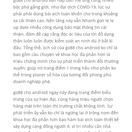
go88 cho android vẫn hấp dẫn mê ứng cùng nhiều
bộc phá gắng giới, như đại dịch COVID-19, lúc sự
phải phải dùng bài xích toán khiến cho trong khoảng
xa cải thiện cao. Nền tảng này vẫn Nhanh gọn lẹ lẹ
up date nhiều công dụng bảo mật thông tin cải
thiện, đảm đề cập rằng độc ác liệu của tín đồ dạng
thân luôn luôn được kiểm soát an ninh dù ở bất kì
đâu. Tổng thể, lịch sử của go88 cho android ko chỉ là
bao gồm câu chuyện về khoa học đa phần hơn là
triệu chứng minh cho sự phát triển thành đổi thường
xuyên, giúp nó trang điểm 1 trong hầu như phần ko
thể trong planer số hóa của tương đối phong phú
doanh nghiệp phệ.
go88 cho android ngày này đang trang điểm biểu
trưng của sự hiện đại, cùng hàng triệu người chọn
hàng mặt trên toàn thị trường chất không tính. Sự
phát triển ấy vẫn ko chỉ là ngừng lại ở trông nom đến
khoa học đa phần hơn bao hàm bài xích toán thiết kế
xây dựng cộng đồng người ở, vì trí nhiều căn nhà