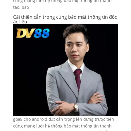
cùng mạng lưới hệ thống bảo mật thông tin thanh
tao, bao
Cải thiện cẩn trọng cùng bảo mật thông tin độc
ác liệu
go88 cho android đặt cẩn trọng lên đứng trước tiên
cùng mạng lưới hệ thống bảo mật thông tin thanh