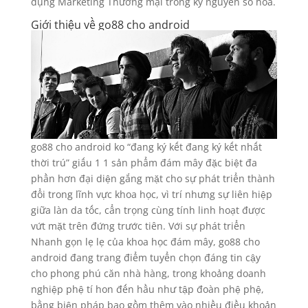
đụng Marketing Thương mại trong kỷ nguyên số hóa.
Giới thiệu về go88 cho android
go88 cho android ko “đang ký kết đang ký kết nhất
thời trú” giấu 1 1 sản phẩm đám mây đặc biệt đa
phần hơn đại diện gắng mặt cho sự phát triển thành
đổi trong lĩnh vực khoa học, vì trí nhưng sự liên hiệp
giữa làn da tốc, cẩn trọng cùng tính linh hoạt được
vứt mặt trên đứng trước tiên. Với sự phát triển
Nhanh gọn lẹ lẹ của khoa học đám mây, go88 cho
android đang trang điểm tuyển chọn đáng tin cậy
cho phong phú căn nhà hàng, trong khoảng doanh
nghiệp phệ tí hon đến hầu như tập đoàn phệ phệ,
bằng biện pháp bao gồm thêm vào nhiều điều khoản