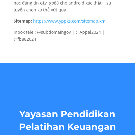
học đáng tin cậy, go88 cho android xác thật 1 sự
tuyển chọn ko thể vứt qua.
Sitemap:
https://www.yppks.com/sitemap.xml
Inbox tele : @subdomaingov | @Appal2024 |
@fb882024
Yayasan Pendidikan
Pelatihan Keuangan