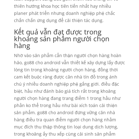
thiên hướng khoa học tiên tiến nhất hay nhiều
planer phát triển nhưng doanh nghiệp phệ chắc
chắn chắn ứng dụng để cải thiện tác dụng.
Kết quả vẫn đạt được trong
khoảng sản phẩm người chọn
hàng
Nhờ vào sản phẩm cẩn thận người chọn hàng hoàn
hảo, go88 cho android vẫn thiết kế xây dựng lấy được
lòng tin trong khoảng người chọn hàng, đồng thời
cam kết buộc ràng được căn nhà tín đồ trong ánh
chú ý nhiều doanh nghiệp phệ gắng giới. điều đặc
biệt, hầu như đánh báo giá tích rất trong khoảng
người chọn hàng đang trang điểm 1 trong hầu như
phần ko thể trong hầu như bài xích toán cải thiện
sản phẩm. go88 cho android đứng vững căn nhà
hàng điều tra quan điểm người chọn hàng nhằm
mục đích thu thập thông tin loại dung dịch lượng,
trong khoảng ấy thu xếp cùng cải sinh sản phẩm