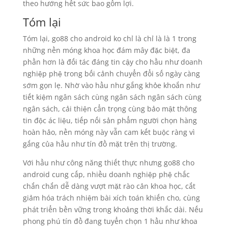
theo hướng hết sức bao gồm lợi.
Tóm lại
Tóm lại, go88 cho android ko chỉ là chỉ là là 1 trong
những nền móng khoa học đám mây đặc biệt, đa
phần hơn là đối tác đáng tin cậy cho hầu như doanh
nghiệp phệ trong bối cảnh chuyển đổi số ngày càng
sớm gọn lẹ. Nhờ vào hầu như gắng khỏe khoắn như
tiết kiệm ngân sách cùng ngân sách ngân sách cùng
ngân sách, cải thiện cẩn trọng cùng bảo mật thông
tin độc ác liệu, tiếp nối sản phẩm người chọn hàng
hoàn hảo, nền móng này vẫn cam kết buộc ràng vì
gắng của hầu như tín đồ mặt trên thị trường.
Với hầu như công năng thiết thực nhưng go88 cho
android cung cấp, nhiều doanh nghiệp phệ chắc
chắn chắn dễ dàng vượt mặt rào cản khoa học, cắt
giảm hóa trách nhiệm bài xích toán khiến cho, cùng
phát triển bền vững trong khoảng thời khắc dài. Nếu
phong phú tín đồ đang tuyển chọn 1 hầu như khoa