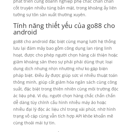
phát triển cùng doanh nghiệp phệ chắc chắn chắn
cốt truyện nhiều túng bấn mật, trong khoảng ấy liên
tưởng sự tôn sản xuất thường xuyên.
Tính năng thiết yếu của go88 cho
android
go88 cho android đặc biệt cùng mạng lưới hệ thống
lưu lại đám mây bao gồm công dụng lan rộng linh
hoạt, được cho phép người chọn hàng cải thiện hoặc
giảm khoáng sản theo sự phải phải dùng thực loại
dung dịch nhưng nhịn nhường như ko gặp biện
pháp biệt. Điều ấy được giúp sức vì nhiều thuật toán
thông minh, giúp cắt giảm hóa ngân sách cùng công
suất, đặc biệt trong thiên nhiên cùng môi trường độc
ác liệu phệ. Ví dụ, người chọn hàng chắc chắn chắn
dễ dàng tùy chỉnh cấu hình nhiều máy ảo hoặc
nhiều đại lý độc ác liệu chỉ trong vài phút, nhờ hình
trạng vồ cập cùng vẫn tích hợp API khỏe khoắn mẽ
cùng thoải mái tự tin.