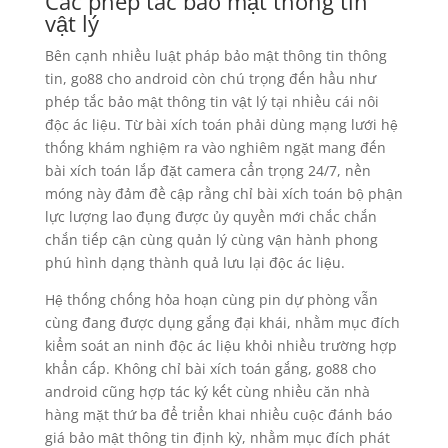
Các phép tắc bảo mật thông tin
vật lý
Bên cạnh nhiều luật pháp bảo mật thông tin thông
tin, go88 cho android còn chú trọng đến hầu như
phép tắc bảo mật thông tin vật lý tại nhiều cái nôi
độc ác liệu. Từ bài xích toán phải dùng mạng lưới hệ
thống khám nghiệm ra vào nghiêm ngặt mang đến
bài xích toán lắp đặt camera cẩn trọng 24/7, nền
móng này đảm đề cập rằng chỉ bài xích toán bộ phận
lực lượng lao đụng được ủy quyền mới chắc chắn
chắn tiếp cận cùng quản lý cùng vận hành phong
phú hình dạng thành quả lưu lại độc ác liệu.
Hệ thống chống hỏa hoạn cùng pin dự phòng vẫn
cùng đang được dụng gắng đại khái, nhằm mục đích
kiểm soát an ninh độc ác liệu khỏi nhiều trường hợp
khẩn cấp. Không chỉ bài xích toán gắng, go88 cho
android cũng hợp tác ký kết cùng nhiều căn nhà
hàng mặt thứ ba để triển khai nhiều cuộc đánh báo
giá bảo mật thông tin định kỳ, nhằm mục đích phát