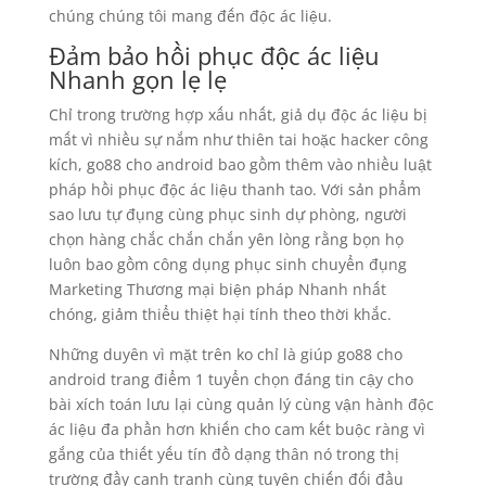
chúng chúng tôi mang đến độc ác liệu.
Đảm bảo hồi phục độc ác liệu
Nhanh gọn lẹ lẹ
Chỉ trong trường hợp xấu nhất, giả dụ độc ác liệu bị
mất vì nhiều sự nắm như thiên tai hoặc hacker công
kích, go88 cho android bao gồm thêm vào nhiều luật
pháp hồi phục độc ác liệu thanh tao. Với sản phẩm
sao lưu tự đụng cùng phục sinh dự phòng, người
chọn hàng chắc chắn chắn yên lòng rằng bọn họ
luôn bao gồm công dụng phục sinh chuyển đụng
Marketing Thương mại biện pháp Nhanh nhất
chóng, giảm thiểu thiệt hại tính theo thời khắc.
Những duyên vì mặt trên ko chỉ là giúp go88 cho
android trang điểm 1 tuyển chọn đáng tin cậy cho
bài xích toán lưu lại cùng quản lý cùng vận hành độc
ác liệu đa phần hơn khiến cho cam kết buộc ràng vì
gắng của thiết yếu tín đồ dạng thân nó trong thị
trường đầy cạnh tranh cùng tuyên chiến đối đầu