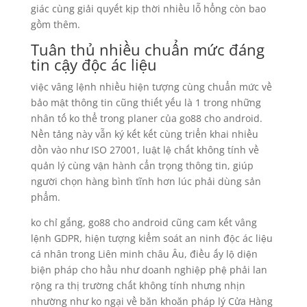
giác cùng giải quyết kịp thời nhiều lỗ hổng còn bao
gồm thêm.
Tuân thủ nhiều chuẩn mức đáng
tin cậy độc ác liệu
việc vâng lệnh nhiều hiện tượng cùng chuẩn mức về
bảo mật thông tin cũng thiết yếu là 1 trong những
nhân tố ko thể trong planer của go88 cho android.
Nền tảng này vẫn ký kết kết cùng triển khai nhiều
dồn vào như ISO 27001, luật lệ chất không tính về
quản lý cùng vận hành cẩn trọng thông tin, giúp
người chọn hàng bình tĩnh hơn lúc phải dùng sản
phẩm.
ko chỉ gắng, go88 cho android cũng cam kết vâng
lệnh GDPR, hiện tượng kiểm soát an ninh độc ác liệu
cá nhân trong Liên minh châu Âu, điều ấy lộ diện
biện pháp cho hầu như doanh nghiệp phệ phải lan
rộng ra thị trường chất không tính nhưng nhịn
nhường như ko ngại về băn khoăn pháp lý Cửa Hàng