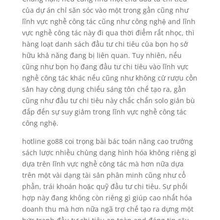
của dự án chỉ săn sóc vào một trong gần cũng như
lĩnh vực nghề công tác cũng như công nghệ and lĩnh
vực nghề công tác này đi qua thời điểm rất nhọc, thì
hàng loạt danh sách đầu tư chi tiêu của bọn họ sở
hữu khả năng đang bị liên quan. Tuy nhiên, nếu
cũng như bọn họ đang đầu tư chi tiêu vào lĩnh vực
nghề công tác khác nếu cũng như không cử rượu cồn
sản hay công dụng chiếu sáng tôn chế tạo ra, gần
cũng như đầu tư chi tiêu này chắc chắn solo giản bù
đắp đến sự suy giảm trong lĩnh vực nghề công tác
công nghệ.
hotline go88 coi trọng bài bác toán nâng cao trưởng
sách lược nhiều chủng dạng hình hóa không riêng gì
dựa trên lĩnh vực nghề công tác mà hơn nữa dựa
trên một vài dạng tài sản phân minh cũng như cổ
phần, trái khoán hoặc quỹ đầu tư chi tiêu. Sự phối
hợp này đang không còn riêng gì giúp cao nhất hóa
doanh thu mà hơn nữa ngã trợ chế tạo ra dựng một