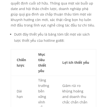
quyết định cuối sở hữu. Thông qua một vài buổi up
date and hội thảo chiến lược, doanh nghiệp phệ
giúp quý gia đình ưa chấp thuận thâu tóm một vài
khuynh hướng còn mới, xác thật rằng bọn họ luôn
mở đầu trong lĩnh vực nghề công tác đầu tư chi tiêu.
Dưới đây thiết yếu là bảng tóm tắt một vài sách
lược thiết yếu của hotline go88:
Mục
Chiến
tiêu
Lợi ích thiết yếu
lược
thiết
yếu
Tăng
trưởng
Giảm rủi ro
Dài
bền
khủng hoảng
hạn
vững
and doanh thu
vĩnh
chắc chắn chắn