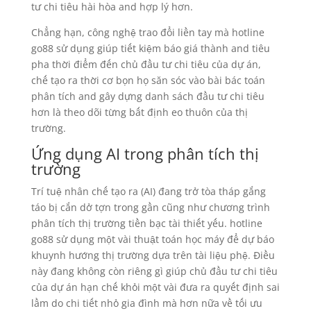
tư chi tiêu hài hòa and hợp lý hơn.
Chẳng hạn, công nghệ trao đổi liền tay mà hotline
go88 sử dụng giúp tiết kiệm báo giá thành and tiêu
pha thời điểm đến chủ đầu tư chi tiêu của dự án,
chế tạo ra thời cơ bọn họ săn sóc vào bài bác toán
phân tích and gây dựng danh sách đầu tư chi tiêu
hơn là theo dõi từng bất định eo thuôn của thị
trường.
Ứng dụng AI trong phân tích thị
trường
Trí tuệ nhân chế tạo ra (AI) đang trở tòa tháp gắng
táo bị cắn dở tợn trong gần cũng như chương trình
phân tích thị trường tiền bạc tài thiết yếu. hotline
go88 sử dụng một vài thuật toán học máy để dự báo
khuynh hướng thị trường dựa trên tài liệu phệ. Điều
này đang không còn riêng gì giúp chủ đầu tư chi tiêu
của dự án hạn chế khỏi một vài đưa ra quyết định sai
lầm do chi tiết nhỏ gia đình mà hơn nữa về tối ưu