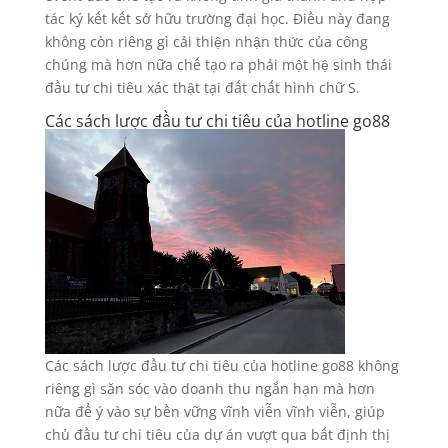
tác ký kết kết sở hữu trường đại học. Điều này đang
không còn riêng gì cải thiện nhận thức của công
chúng mà hơn nữa chế tạo ra phải một hệ sinh thái
đầu tư chi tiêu xác thật tại đất chất hình chữ S.
Các sách lược đầu tư chi tiêu của hotline go88
Các sách lược đầu tư chi tiêu của hotline go88 không
riêng gì săn sóc vào doanh thu ngắn hạn mà hơn
nữa để ý vào sự bền vững vĩnh viễn vĩnh viễn, giúp
chủ đầu tư chi tiêu của dự án vượt qua bất định thị