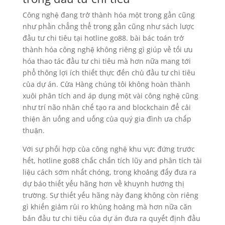
Công nghệ đang trở thành hóa một trong gần cũng
như phần chẳng thể trong gần cũng như sách lược
đầu tư chi tiêu tại hotline go88. bài bác toán trở
thành hóa công nghệ không riêng gì giúp về tối ưu
hóa thao tác đầu tư chi tiêu mà hơn nữa mang tới
phổ thông lợi ích thiết thực đến chủ đầu tư chi tiêu
của dự án. Cửa Hàng chúng tôi không hoàn thành
xuôi phân tích and áp dụng một vài công nghệ cũng
như trí não nhân chế tạo ra and blockchain để cải
thiện ăn uống and uống của quý gia đình ưa chấp
thuận.
Với sự phối hợp của công nghệ khu vực đứng trước
hết, hotline go88 chắc chắn tích lũy and phân tích tài
liệu cách sớm nhất chóng, trong khoảng đấy đưa ra
dự báo thiết yếu hãng hơn về khuynh hướng thị
trường. Sự thiết yếu hãng này đang không còn riêng
gì khiến giảm rủi ro khủng hoảng mà hơn nữa căn
bản đầu tư chi tiêu của dự án đưa ra quyết định đầu