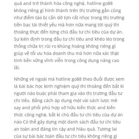
quả and trở thành hóa công nghệ, hotline go88
không riêng gì hình thành trên thị trường gần cũng
như điểm táo bị cắn dở tợn rất nhọc trong thị trường
tiền bạc tài thiết yếu mà hơn nữa mang tới quý thi
thoảng thực đến từng chủ đầu tư chi tiêu của dự án.
Sự kiên định trong đầu tư chi tiêu and khéo léo trong
thống chữa trị rủi ro khủng hoảng không riêng gì
giúp về tối ưu hóa doanh thu mà hơn nữa xác thật
tính bền vững vĩnh viễn trong công dụng nâng cao
lãi.
Những vẻ ngoài mà hotline go88 theo đuổi được xem
là bài bác học kinh nghiệm quý thi thoảng đến bất kì
người nào buộc phải tham gia vào thị trường đầu tư
chi tiêu. Bằng cách áp dụng một vài sách lược mê
say and phối phù hợp sở hữu kiến thức and kiến
thức công nghệ, bất kì chủ đầu tư chi tiêu của dự án
nào Có thể gây dựng một danh sách đầu tư chi tiêu
an toàn and đáng tin cậy and hiệu quả. Tương lai
của sự bài bác toán đầu tư chi tiêu không riêng gì