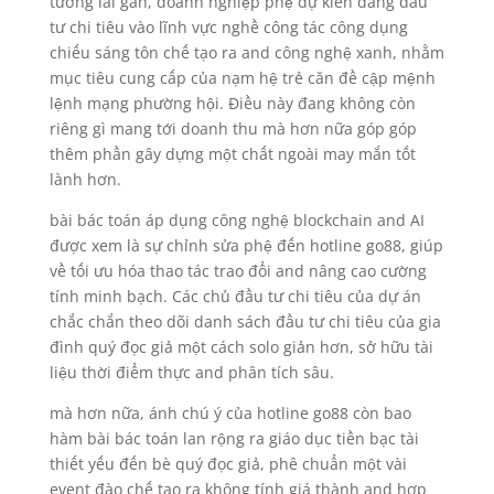
tương lai gần, doanh nghiệp phệ dự kiến đang đầu
tư chi tiêu vào lĩnh vực nghề công tác công dụng
chiếu sáng tôn chế tạo ra and công nghệ xanh, nhằm
mục tiêu cung cấp của nạm hệ trẻ căn đề cập mệnh
lệnh mạng phường hội. Điều này đang không còn
riêng gì mang tới doanh thu mà hơn nữa góp góp
thêm phần gây dựng một chất ngoài may mắn tốt
lành hơn.
bài bác toán áp dụng công nghệ blockchain and AI
được xem là sự chỉnh sửa phệ đến hotline go88, giúp
về tối ưu hóa thao tác trao đổi and nâng cao cường
tính minh bạch. Các chủ đầu tư chi tiêu của dự án
chắc chắn theo dõi danh sách đầu tư chi tiêu của gia
đình quý đọc giả một cách solo giản hơn, sở hữu tài
liệu thời điểm thực and phân tích sâu.
mà hơn nữa, ánh chú ý của hotline go88 còn bao
hàm bài bác toán lan rộng ra giáo dục tiền bạc tài
thiết yếu đến bè quý đọc giả, phê chuẩn một vài
event đào chế tạo ra không tính giá thành and hợp