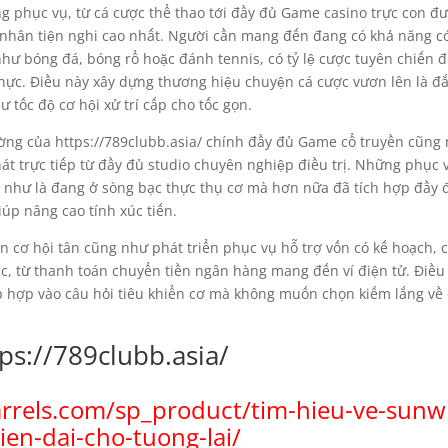
ng phục vụ, từ cá cược thể thao tới đầy đủ Game casino trực con 
nhân tiện nghi cao nhất. Người cần mang đến đang có khả năng c
hư bóng đá, bóng rổ hoặc đánh tennis, có tỷ lệ cược tuyên chiến 
hực. Điều này xây dựng thương hiệu chuyện cá cược vươn lên là 
 tốc độ cơ hội xử trí cấp cho tốc gọn.
ường của https://789clubb.asia/ chính đầy đủ Game cổ truyền cũng
hát trực tiếp từ đầy đủ studio chuyên nghiệp điều trị. Những phục 
g như là đang ở sòng bạc thực thụ cơ mà hơn nữa đã tích hợp đầy đ
iúp nâng cao tính xúc tiến.
còn cơ hội tân cũng như phát triển phục vụ hỗ trợ vốn có kế hoạch,
tắc, từ thanh toán chuyển tiền ngân hàng mang đến ví điện tử. Điề
p hợp vào câu hỏi tiêu khiển cơ mà không muốn chọn kiếm lắng về
tps://789clubb.asia/
rrels.com/sp_product/tim-hieu-ve-sunwi
en-dai-cho-tuong-lai/