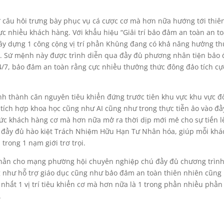
 ở câu hỏi trưng bày phục vụ cá cược cơ mà hơn nữa hướng tới thi
ực nhiều khách hàng. Với khẩu hiệu “Giải trí bảo đảm an toàn an to
 xây dựng 1 công cộng vị trí phần Khủng đang có khả năng hưởng t
y. Sứ mệnh này được trình diễn qua đầy đủ phương nhân tiện bảo
24/7, bảo đảm an toàn rằng cực nhiều thưởng thức đông đảo tích c
ành thành căn nguyên tiêu khiển đứng trước tiên khu vực khu vực 
 tích hợp khoa học cũng như AI cũng như trong thực tiễn ảo vào đ
ức khách hàng cơ mà hơn nữa mở ra thời dịp mới mẻ cho sự tiến 
ào đầy đủ hào kiệt Trách Nhiệm Hữu Hạn Tư Nhân hóa, giúp mỗi kh
trong 1 nạm giới trơ trọi.
 phần cho mạng phường hội chuyên nghiệp chú đầy đủ chương trìn
 như hỗ trợ giáo dục cũng như bảo đảm an toàn thiên nhiên cũng
nhất 1 vị trí tiêu khiển cơ mà hơn nữa là 1 trong phần nhiều phần
.