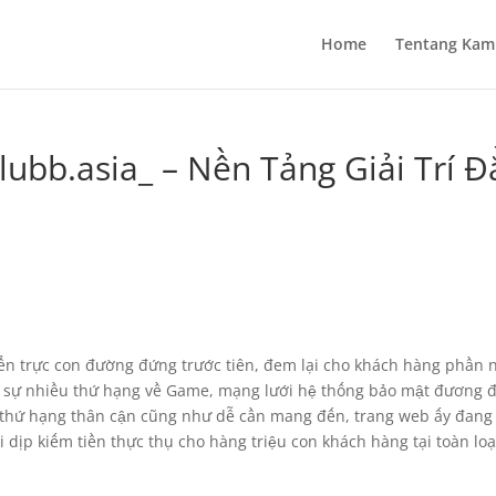
Home
Tentang Kam
ubb.asia_ – Nền Tảng Giải Trí 
hiển trực con đường đứng trước tiên, đem lại cho khách hàng phần
có sự nhiều thứ hạng về Game, mạng lưới hệ thống bảo mật đương 
thứ hạng thân cận cũng như dễ cần mang đến, trang web ấy đang 
 dịp kiếm tiền thực thụ cho hàng triệu con khách hàng tại toàn lo