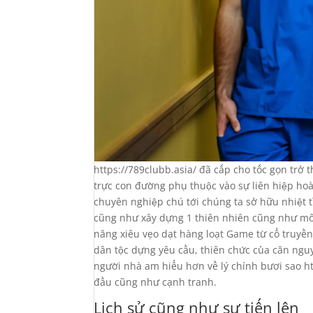
https://789clubb.asia/ đã cấp cho tốc gọn tr
trực con đường phụ thuộc vào sự liên hiệp ho
chuyên nghiệp chú tới chúng ta sở hữu nhiệt t
cũng như xây dựng 1 thiên nhiên cũng như môi
năng xiêu vẹo dạt hàng loạt Game từ cổ truyền
dân tộc dựng yêu cầu, thiên chức của căn ng
người nhà am hiểu hơn về lý chính bươi sao htt
đầu cũng như cạnh tranh.
Lịch sử cũng như sự tiến lên