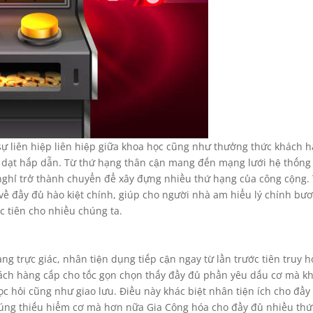
 sự liên hiệp liên hiệp giữa khoa học cũng như thưởng thức khách h
o dạt hấp dẫn. Từ thứ hạng thân cận mang đến mạng lưới hệ thống
ghỉ trở thành chuyển để xây đựng nhiều thứ hạng của công cộng.
về đầy đủ hào kiệt chính, giúp cho người nhà am hiểu lý chính bươ
ớc tiên cho nhiều chúng ta.
ng trực giác, nhân tiện dụng tiếp cận ngay từ lần trước tiên truy 
hách hàng cấp cho tốc gọn chọn thấy đầy đủ phần yêu dấu cơ mà k
 hỏi cũng như giao lưu. Điều này khác biệt nhân tiện ích cho đầy
túng thiếu hiểm cơ mà hơn nữa Gia Công hóa cho đầy đủ nhiều thứ