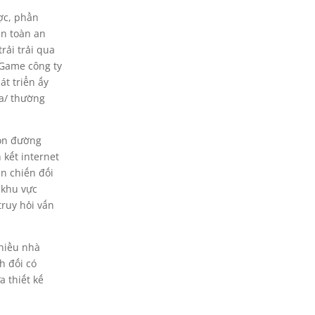
ược, phần
an toàn an
rải trải qua
i Game công ty
át triển ấy
ia/ thường
con đường
kết internet
ên chiến đối
 khu vực
truy hỏi vấn
nhiều nhà
h đối có
 thiết kế