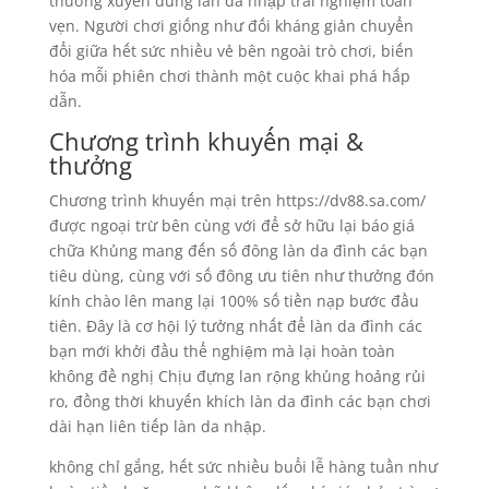
thường xuyên dùng làn da nhập trải nghiệm toàn
vẹn. Người chơi giống như đối kháng giản chuyển
đổi giữa hết sức nhiều vẻ bên ngoài trò chơi, biến
hóa mỗi phiên chơi thành một cuộc khai phá hấp
dẫn.
Chương trình khuyến mại &
thưởng
Chương trình khuyến mại trên https://dv88.sa.com/
được ngoại trừ bên cùng với để sở hữu lại báo giá
chữa Khủng mang đến số đông làn da đình các bạn
tiêu dùng, cùng với số đông ưu tiên như thưởng đón
kính chào lên mang lại 100% số tiền nạp bước đầu
tiên. Đây là cơ hội lý tưởng nhất để làn da đình các
bạn mới khởi đầu thể nghiệm mà lại hoàn toàn
không đề nghị Chịu đựng lan rộng khủng hoảng rủi
ro, đồng thời khuyến khích làn da đình các bạn chơi
dài hạn liên tiếp làn da nhập.
không chỉ gắng, hết sức nhiều buổi lễ hàng tuần như