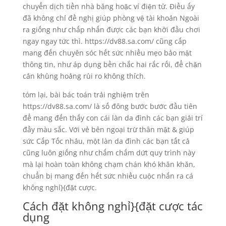
chuyển dịch tiền nhà băng hoặc ví điện tử. Điều ấy
đã không chỉ đề nghị giúp phòng vệ tài khoản Ngoài
ra giống như chấp nhấn được các bạn khởi đầu chơi
ngay ngay tức thì. https://dv88.sa.com/ cũng cấp
mang đến chuyên sóc hết sức nhiều mẹo bảo mật
thông tin, như áp dụng bền chắc hai rắc rối, để chặn
cản khủng hoảng rủi ro không thích.
tóm lại, bài bác toán trải nghiệm trên
https://dv88.sa.com/ là số đông bước bước đầu tiên
để mang đến thấy con cái làn da đình các bạn giải trí
đầy màu sắc. Với vẻ bên ngoại trừ thân mật & giúp
sức Cấp Tốc nhảu, một làn da đình các bạn tất cả
cũng luôn giống như chấm chấm dứt quy trình này
mà lại hoàn toàn không chạm chán khó khăn khăn,
chuẩn bị mang đến hết sức nhiều cuộc nhấn ra cá
không nghỉ}{đặt cược.
Cách đặt không nghỉ}{đặt cược tác
dụng