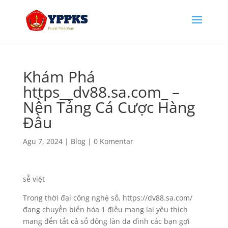
Khám Phá
https__dv88.sa.com_ –
Nền Tảng Cá Cược Hàng
Đầu
Agu 7, 2024
|
Blog
|
0 Komentar
sễ việt
Trong thời đại công nghệ số, https://dv88.sa.com/
đang chuyển biến hóa 1 điều mang lại yêu thích
mang đến tất cả số đông làn da đình các bạn gợi