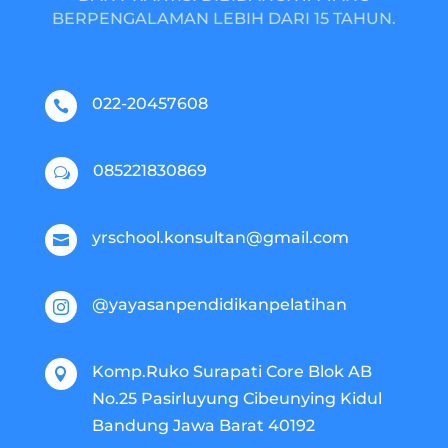
BERPENGALAMAN LEBIH DARI 15 TAHUN.
022-20457608

085221830869
w
yrschool.konsultan@gmail.com

@yayasanpendidikanpelatihan

Komp.Ruko Surapati Core Blok AB

No.25 Pasirluyung Cibeunying Kidul
Bandung Jawa Barat 40192