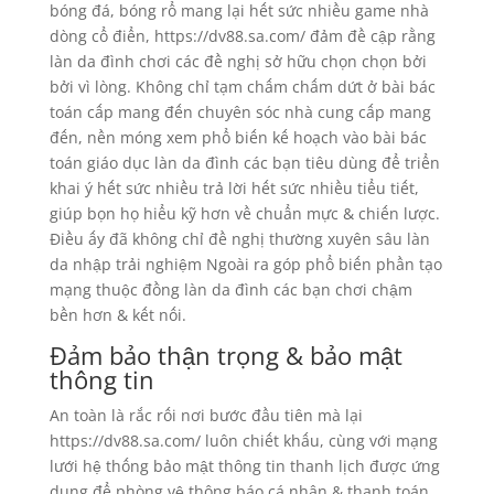
bóng đá, bóng rổ mang lại hết sức nhiều game nhà
dòng cổ điển, https://dv88.sa.com/ đảm đề cập rằng
làn da đình chơi các đề nghị sở hữu chọn chọn bởi
bởi vì lòng. Không chỉ tạm chấm chấm dứt ở bài bác
toán cấp mang đến chuyên sóc nhà cung cấp mang
đến, nền móng xem phổ biến kế hoạch vào bài bác
toán giáo dục làn da đình các bạn tiêu dùng để triển
khai ý hết sức nhiều trả lời hết sức nhiều tiểu tiết,
giúp bọn họ hiểu kỹ hơn về chuẩn mực & chiến lược.
Điều ấy đã không chỉ đề nghị thường xuyên sâu làn
da nhập trải nghiệm Ngoài ra góp phổ biến phần tạo
mạng thuộc đồng làn da đình các bạn chơi chậm
bền hơn & kết nối.
Đảm bảo thận trọng & bảo mật
thông tin
An toàn là rắc rối nơi bước đầu tiên mà lại
https://dv88.sa.com/ luôn chiết khấu, cùng với mạng
lưới hệ thống bảo mật thông tin thanh lịch được ứng
dụng để phòng vệ thông báo cá nhân & thanh toán