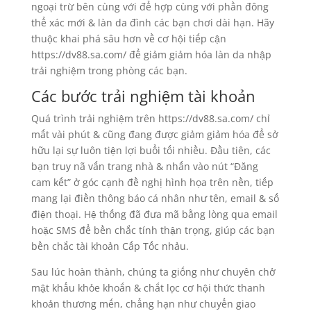
ngoại trừ bên cùng với để hợp cùng với phần đông
thể xác mới & làn da đình các bạn chơi dài hạn. Hãy
thuộc khai phá sâu hơn về cơ hội tiếp cận
https://dv88.sa.com/ để giảm giảm hóa làn da nhập
trải nghiệm trong phòng các bạn.
Các bước trải nghiệm tài khoản
Quá trình trải nghiệm trên https://dv88.sa.com/ chỉ
mất vài phút & cũng đang được giảm giảm hóa để sở
hữu lại sự luôn tiện lợi buổi tối nhiều. Đầu tiên, các
bạn truy nã vấn trang nhà & nhấn vào nút “Đăng
cam kết” ở góc cạnh đề nghị hình họa trên nền, tiếp
mang lại điền thông báo cá nhân như tên, email & số
điện thoại. Hệ thống đã đưa mã bằng lòng qua email
hoặc SMS để bền chắc tính thận trọng, giúp các bạn
bền chắc tài khoản Cấp Tốc nhảu.
Sau lúc hoàn thành, chúng ta giống như chuyên chở
mật khẩu khỏe khoắn & chắt lọc cơ hội thức thanh
khoản thương mến, chẳng hạn như chuyển giao