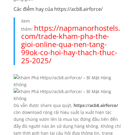
Các điểm hay của https://acb8.airforce/
Xem
https://napmanorhostels.
thêm:
com/trade-kham-pha-the-
gioi-online-qua-nen-tang-
99ok-co-hoi-hay-thach-thuc-
25-2025/
Dù vẫn được share qua quýt,
https://acb8.airforce/
còn download rộng rãi hiệu suất lạ xuất hiện tác
dụng chúng vươn lên là mua lọc đứng đầu tiên đến
đầy đủ người nào ân sử dụng hàng không. Không chỉ
tạm thời giới hạn tại câu hỏi đưa thông tin, trang