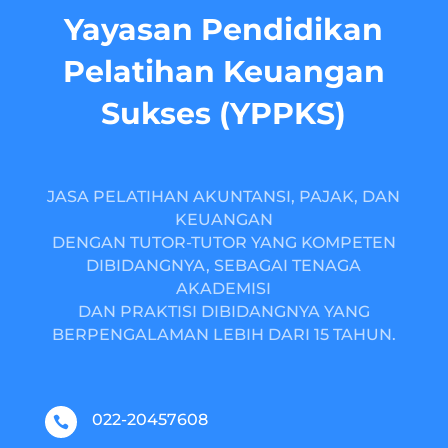
Yayasan Pendidikan
Pelatihan Keuangan
Sukses (YPPKS)
JASA PELATIHAN AKUNTANSI, PAJAK, DAN
KEUANGAN
DENGAN TUTOR-TUTOR YANG KOMPETEN
DIBIDANGNYA, SEBAGAI TENAGA
AKADEMISI
DAN PRAKTISI DIBIDANGNYA YANG
BERPENGALAMAN LEBIH DARI 15 TAHUN.
022-20457608
