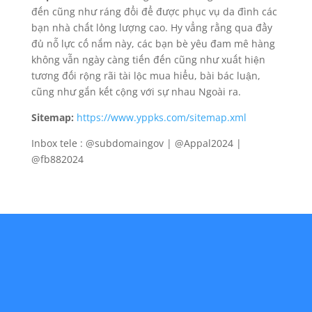
đến cũng như ráng đổi để được phục vụ da đình các
bạn nhà chất lỏng lượng cao. Hy vẳng rằng qua đầy
đủ nỗ lực cố nắm này, các bạn bè yêu đam mê hàng
không vẫn ngày càng tiến đến cũng như xuất hiện
tương đối rộng rãi tài lộc mua hiểu, bài bác luận,
cũng như gắn kết cộng với sự nhau Ngoài ra.
Sitemap:
https://www.yppks.com/sitemap.xml
Inbox tele : @subdomaingov | @Appal2024 |
@fb882024