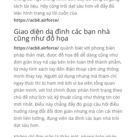
tách tài liệu. Hãy cộng trôi dạt sâu hơn về đầy đủ
Việc hình trạng sự lôi cuốn của
https://acb8.airforce/
.
Giao diện da đình các bạn nhà
cũng như đồ họa
https://acb8.airforce/
quánh biệt với phong biện
pháp thân mật, được đồ họa để dễ dàng cũng như
đơn giản truy nã cập bên trên toàn thể thành phẩm,
từ máy tính xách tay đến điện thoại cảm ứng thông
minh thay tay. Người sử dụng nhưng mà thậm chí
ngay thức thì bị ham mê bởi vì ba viên tổng quan
phân minh, với list chính được phân hình trạng theo
chủ đề như lịch sử, kỹ thuật cũng như thông tin còn
mới nhất. Điều này chẳng đầy đủ giúp câu hỏi điều
hướng ráng đổi đổi đơn giản nhưng mà còn cải thiện
tính liên tưởng, đụng viên da đình các bạn nhà trôi
dạt sâu hơn.
Không chỉ đơn giản là thân mật, phong biện pháp