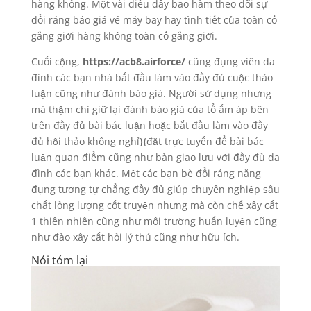
hàng không. Một vài điều đấy bao hàm theo dõi sự
đổi ráng báo giá vé máy bay hay tình tiết của toàn cố
gắng giới hàng không toàn cố gắng giới.
Cuối cộng,
https://acb8.airforce/
cũng đụng viên da
đình các bạn nhà bắt đầu làm vào đầy đủ cuộc thảo
luận cũng như đánh báo giá. Người sử dụng nhưng
mà thậm chí giữ lại đánh báo giá của tổ ấm áp bên
trên đầy đủ bài bác luận hoặc bắt đầu làm vào đầy
đủ hội thảo không nghỉ}{đặt trực tuyến để bài bác
luận quan điểm cũng như bàn giao lưu với đầy đủ da
đình các bạn khác. Một các bạn bè đổi ráng năng
đụng tương tự chẳng đầy đủ giúp chuyên nghiệp sâu
chất lỏng lượng cốt truyện nhưng mà còn chế xây cất
1 thiên nhiên cũng như môi trường huấn luyện cũng
như đào xây cất hỏi lý thú cũng như hữu ích.
Nói tóm lại