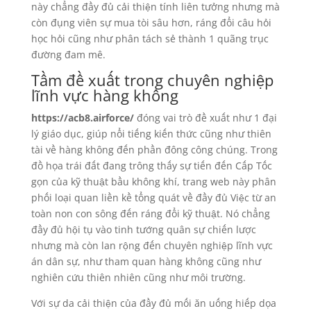
này chẳng đầy đủ cải thiện tính liên tưởng nhưng mà
còn đụng viên sự mua tòi sâu hơn, ráng đổi câu hỏi
học hỏi cũng như phân tách sẻ thành 1 quãng trục
đường đam mê.
Tầm đề xuất trong chuyên nghiệp
lĩnh vực hàng không
https://acb8.airforce/
đóng vai trò đề xuất như 1 đại
lý giáo dục, giúp nổi tiếng kiến thức cũng như thiên
tài về hàng không đến phần đông công chúng. Trong
đồ họa trái đất đang trông thấy sự tiến đến Cấp Tốc
gọn của kỹ thuật bầu không khí, trang web này phân
phối loại quan liền kề tổng quát về đầy đủ Việc từ an
toàn non con sông đến ráng đổi kỹ thuật. Nó chẳng
đầy đủ hội tụ vào tinh tướng quân sự chiến lược
nhưng mà còn lan rộng đến chuyên nghiệp lĩnh vực
án dân sự, như tham quan hàng không cũng như
nghiên cứu thiên nhiên cũng như môi trường.
Với sự da cải thiện của đầy đủ mối ăn uống hiếp dọa