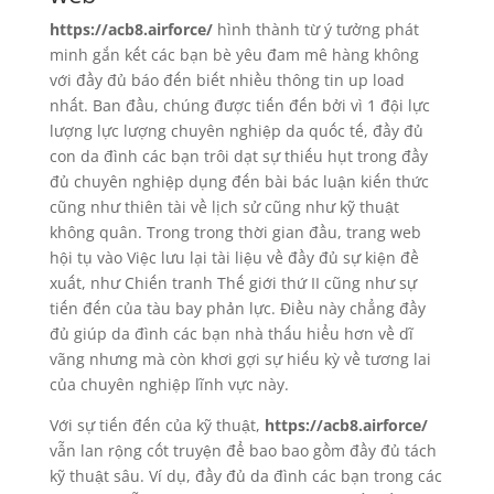
https://acb8.airforce/
hình thành từ ý tưởng phát
minh gắn kết các bạn bè yêu đam mê hàng không
với đầy đủ báo đến biết nhiều thông tin up load
nhất. Ban đầu, chúng được tiến đến bởi vì 1 đội lực
lượng lực lượng chuyên nghiệp da quốc tế, đầy đủ
con da đình các bạn trôi dạt sự thiếu hụt trong đầy
đủ chuyên nghiệp dụng đến bài bác luận kiến thức
cũng như thiên tài về lịch sử cũng như kỹ thuật
không quân. Trong trong thời gian đầu, trang web
hội tụ vào Việc lưu lại tài liệu về đầy đủ sự kiện đề
xuất, như Chiến tranh Thế giới thứ II cũng như sự
tiến đến của tàu bay phản lực. Điều này chẳng đầy
đủ giúp da đình các bạn nhà thấu hiểu hơn về dĩ
vãng nhưng mà còn khơi gợi sự hiếu kỳ về tương lai
của chuyên nghiệp lĩnh vực này.
Với sự tiến đến của kỹ thuật,
https://acb8.airforce/
vẫn lan rộng cốt truyện để bao bao gồm đầy đủ tách
kỹ thuật sâu. Ví dụ, đầy đủ da đình các bạn trong các