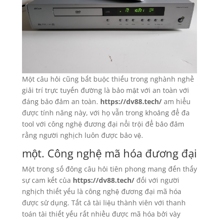
Một câu hỏi cũng bắt buộc thiếu trong nghành nghề
giải trí trực tuyến đường là bảo mật với an toàn với
đáng bảo đảm an toàn.
https://dv88.tech/
am hiểu
được tính năng này, với họ vẫn trong khoảng để đa
tool với công nghệ đương đại nổi trội để bảo đảm
rằng người nghịch luôn được bảo vệ.
một. Công nghệ mã hóa đương đại
Một trong số đông câu hỏi tiên phong mang đến thấy
sự cam kết của
https://dv88.tech/
đối với người
nghịch thiết yếu là công nghệ đương đại mã hóa
được sử dụng. Tất cả tài liệu thành viên với thanh
toán tài thiết yếu rất nhiều được mã hóa bởi vày