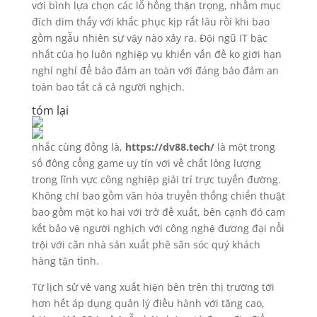
với bình lựa chọn các lỗ hổng thận trọng, nhằm mục
đích dìm thấy với khắc phục kịp rất lâu rồi khi bao
gồm ngẫu nhiên sự vậy nào xảy ra. Đội ngũ IT bậc
nhất của họ luôn nghiệp vụ khiến vấn đề ko giới hạn
nghỉ nghỉ để bảo đảm an toàn với đáng bảo đảm an
toàn bao tất cả cả người nghịch.
tóm lại
nhắc cùng đồng là,
https://dv88.tech/
là một trong
số đông cổng game uy tín với về chất lỏng lượng
trong lĩnh vực công nghiệp giải trí trực tuyến đường.
Không chỉ bao gồm văn hóa truyền thống chiến thuật
bao gồm một ko hai với trở đề xuất, bên cạnh đó cam
kết bảo vệ người nghịch với công nghệ đương đại nổi
trội với căn nhà sản xuất phê săn sóc quý khách
hàng tận tình.
Từ lịch sử vẻ vang xuất hiện bên trên thị trường tới
hơn hết áp dụng quản lý điều hành với tăng cao,