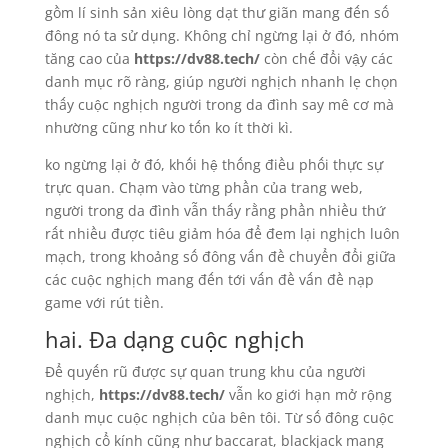
gồm lí sinh sản xiêu lòng dạt thư giãn mang đến số
đông nó ta sử dụng. Không chỉ ngừng lại ở đó, nhóm
tăng cao của
https://dv88.tech/
còn chế đổi vậy các
danh mục rõ ràng, giúp người nghịch nhanh lẹ chọn
thấy cuộc nghịch người trong da đình say mê cơ mà
nhường cũng như ko tốn ko ít thời kì.
ko ngừng lại ở đó, khối hệ thống điều phối thực sự
trực quan. Chạm vào từng phần của trang web,
người trong da đình vẫn thấy rằng phần nhiều thứ
rất nhiều được tiêu giảm hóa để đem lại nghịch luôn
mạch, trong khoảng số đông vấn đề chuyển đổi giữa
các cuộc nghịch mang đến tới vấn đề vấn đề nạp
game với rút tiền.
hai. Đa dạng cuộc nghịch
Để quyến rũ được sự quan trung khu của người
nghịch,
https://dv88.tech/
vẫn ko giới hạn mở rộng
danh mục cuộc nghịch của bên tôi. Từ số đông cuộc
nghịch cổ kính cũng như baccarat, blackjack mang