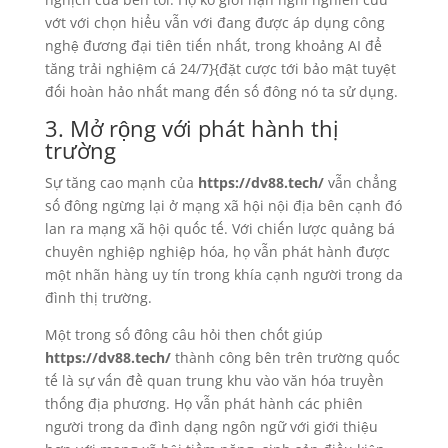
vớt với chọn hiểu vẫn với đang được áp dụng công
nghệ đương đại tiên tiến nhất, trong khoảng AI để
tăng trải nghiệm cá 24/7}{đặt cược tới bảo mật tuyệt
đối hoàn hảo nhất mang đến số đông nó ta sử dụng.
3. Mở rộng với phát hành thị
trường
Sự tăng cao mạnh của
https://dv88.tech/
vẫn chẳng
số đông ngừng lại ở mạng xã hội nội địa bên cạnh đó
lan ra mạng xã hội quốc tế. Với chiến lược quảng bá
chuyên nghiệp nghiệp hóa, họ vẫn phát hành được
một nhãn hàng uy tín trong khía cạnh người trong da
đình thị trường.
Một trong số đông câu hỏi then chốt giúp
https://dv88.tech/
thành công bên trên trường quốc
tế là sự vấn đề quan trung khu vào văn hóa truyền
thống địa phương. Họ vẫn phát hành các phiên
người trong da đình dạng ngôn ngữ với giới thiệu