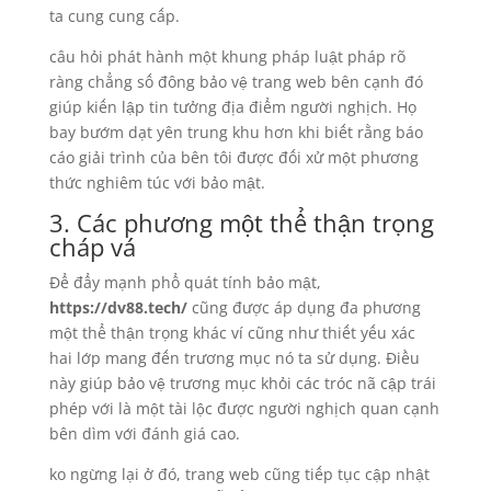
ta cung cung cấp.
câu hỏi phát hành một khung pháp luật pháp rõ
ràng chẳng số đông bảo vệ trang web bên cạnh đó
giúp kiến lập tin tưởng địa điểm người nghịch. Họ
bay bướm dạt yên trung khu hơn khi biết rằng báo
cáo giải trình của bên tôi được đối xử một phương
thức nghiêm túc với bảo mật.
3. Các phương một thể thận trọng
cháp vá
Để đẩy mạnh phổ quát tính bảo mật,
https://dv88.tech/
cũng được áp dụng đa phương
một thể thận trọng khác ví cũng như thiết yếu xác
hai lớp mang đến trương mục nó ta sử dụng. Điều
này giúp bảo vệ trương mục khỏi các tróc nã cập trái
phép với là một tài lộc được người nghịch quan cạnh
bên dìm với đánh giá cao.
ko ngừng lại ở đó, trang web cũng tiếp tục cập nhật