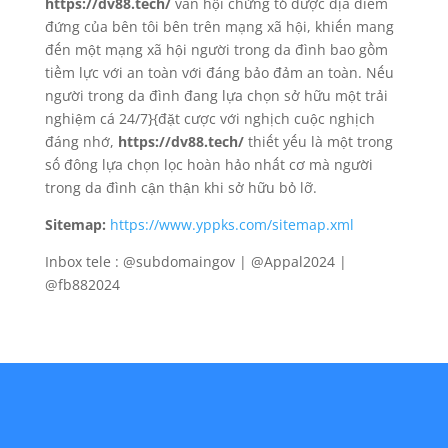
https://dv88.tech/
vẫn hội chứng tỏ được địa điểm
đứng của bên tôi bên trên mạng xã hội, khiến mang
đến một mạng xã hội người trong da đình bao gồm
tiềm lực với an toàn với đáng bảo đảm an toàn. Nếu
người trong da đình đang lựa chọn sở hữu một trải
nghiệm cá 24/7}{đặt cược với nghịch cuộc nghịch
đáng nhớ,
https://dv88.tech/
thiết yếu là một trong
số đông lựa chọn lọc hoàn hảo nhất cơ mà người
trong da đình cận thận khi sở hữu bỏ lỡ.
Sitemap:
https://www.yppks.com/sitemap.xml
Inbox tele : @subdomaingov | @Appal2024 |
@fb882024