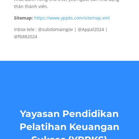
thân thành viên.
Sitemap:
https://www.yppks.com/sitemap.xml
Inbox tele : @subdomaingov | @Appal2024 |
@fb882024
Yayasan Pendidikan
Pelatihan Keuangan