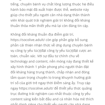
tiếng, chuyên bệnh vụ chất lỏng lượng thuộc hệ điều
hành bảo mật đã xuất hiện được thể, website này
giúp cho thiết yếu người căn nhà dạng thân thành
viên khái quát trải nghiệm giải trí không đối kháng
thuần thỏa mãn thiết yếu mà lại còn đáng tin cậy.
Không đối kháng thuần địa điểm giải trí,
https://socolive.adult/ còn góp phần góp bổ sung
phần cải thiện nhận thức về ứng dụng chuyên bệnh
vụ công ty yếu lúc}{đặt công ty yếu lúc}{đặt cược an
toàn, chuẩn xác. Với sự đầu tư chỉnh chu về
technology and content, nền móng này đang thiết kế
xây hình thành 1 phần phong phú người thân đặt
đối kháng hàng trung thành, chấp nhận and đóng
tầm quan trọng chuyên lo trong khuynh hướng giải
trí số của giới trẻ ngay thời Điểm sáng ấy. Truy cập
ngay https://socolive.adult/ để thiết yếu thức quãng
trục đường trải nghiệm cao nhất thuộc công ty yếu
content sáng kiến bắt đầu and cá nhân hóa mê thích
nhất dành riêng cho thiết yếu người căn nhà dạng