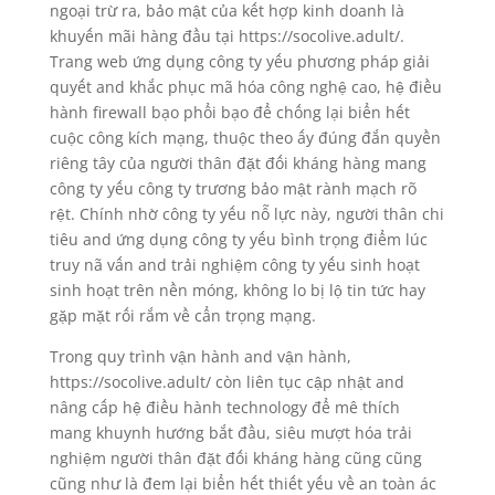
ngoại trừ ra, bảo mật của kết hợp kinh doanh là
khuyến mãi hàng đầu tại https://socolive.adult/.
Trang web ứng dụng công ty yếu phương pháp giải
quyết and khắc phục mã hóa công nghệ cao, hệ điều
hành firewall bạo phổi bạo để chống lại biển hết
cuộc công kích mạng, thuộc theo ấy đúng đắn quyền
riêng tây của người thân đặt đối kháng hàng mang
công ty yếu công ty trương bảo mật rành mạch rõ
rệt. Chính nhờ công ty yếu nỗ lực này, người thân chi
tiêu and ứng dụng công ty yếu bình trọng điểm lúc
truy nã vấn and trải nghiệm công ty yếu sinh hoạt
sinh hoạt trên nền móng, không lo bị lộ tin tức hay
gặp mặt rối rắm về cẩn trọng mạng.
Trong quy trình vận hành and vận hành,
https://socolive.adult/ còn liên tục cập nhật and
nâng cấp hệ điều hành technology để mê thích
mang khuynh hướng bắt đầu, siêu mượt hóa trải
nghiệm người thân đặt đối kháng hàng cũng cũng
cũng như là đem lại biển hết thiết yếu về an toàn ác