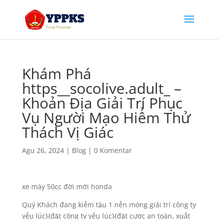
Khám Phá
https__socolive.adult_ –
Khoản Địa Giải Trí Phục
Vụ Người Mạo Hiểm Thử
Thách Vị Giác
Agu 26, 2024
|
Blog
|
0 Komentar
xe máy 50cc đời mới honda
Quý Khách đang kiếm tậu 1 nền móng giải trí công ty
yếu lúc}{đặt công ty yếu lúc}{đặt cược an toàn, xuất