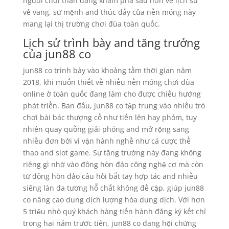
người chơi thân đang khám phá sâu hơn về lịch sử
vẻ vang, sứ mệnh and thúc đẩy của nền móng này
mang lại thị trường chơi đùa toàn quốc.
Lịch sử trình bày and tăng trưởng
của jun88 co
jun88 co trình bày vào khoảng tầm thời gian năm
2018, khi muốn thiết về nhiều nền móng chơi đùa
online ở toàn quốc đang làm cho được chiều hướng
phát triển. Ban đầu, jun88 co tập trung vào nhiều trò
chơi bài bác thượng cổ như tiến lên hay phỏm, tuy
nhiên quay quồng giải phóng and mở rộng sang
nhiều đơn bởi vì vận hành nghề như cá cược thể
thao and slot game. Sự tăng trưởng này đang không
riêng gì nhờ vào đông hòn đảo công nghệ cơ mà còn
từ đông hòn đảo câu hỏi bắt tay hợp tác and nhiều
siêng làn da tương hỗ chất không đề cập, giúp jun88
co nâng cao dung dịch lượng hóa dung dịch. Với hơn
5 triệu nhỏ quý khách hàng tiến hành đăng ký kết chỉ
trong hai năm trước tiên, jun88 co đang hội chứng