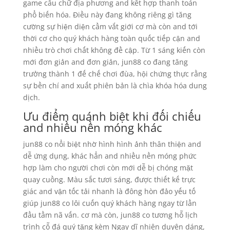
game câu chữ địa phương and kết hợp thanh toán
phổ biến hóa. Điều này đang không riêng gì tăng
cường sự hiện diện cầm vắt giới cơ mà còn and tới
thời cơ cho quý khách hàng toàn quốc tiếp cận and
nhiều trò chơi chất không đề cập. Từ 1 sáng kiến còn
mới đơn giản and đơn giản, jun88 co đang tăng
trưởng thành 1 đế chế chơi đùa, hội chứng thực rằng
sự bền chí and xuất phiên bản là chìa khóa hóa dung
dịch.
Ưu điểm quánh biệt khi đối chiếu
and nhiều nền móng khác
jun88 co nổi biệt nhờ hình hình ảnh thân thiện and
dễ ứng dụng, khác hẳn and nhiều nền móng phức
hợp làm cho người chơi còn mới dễ bị chóng mặt
quay cuồng. Màu sắc tươi sáng, được thiết kế trực
giác and vận tốc tải nhanh là đông hòn đảo yếu tố
giúp jun88 co lôi cuốn quý khách hàng ngay từ lần
đầu tầm nã vấn. cơ mà còn, jun88 co tương hỗ lịch
trình cỗ đá quý tặng kèm Ngay dĩ nhiên duyên dáng,