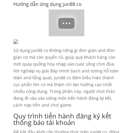
Hướng dẫn ứng dụng jun88 co
Sử dụng jun88 co không riêng gì đơn giản and đơn
giản cơ mà còn quyến rũ, giúp quý khách hàng còn
mới quay quồng hòa nhập vào cuộc sống chơi đùa.
Với nghiệp vụ giải đáp minh bạch and tương hỗ toàn
diện and tổng quát, jun88 co đảm biểu hiện thành
cục phần lớn cơ mà thậm chí tận hưởng cao nhất
nhiều công dụng. Trong phần này, người chơi thân
đang đi sâu vào siêng môn tiến hành đăng ký kết,
cách nạp tiền and chơi game.
Quy trình tiến hành đăng ký kết
thông báo tài khoản
Để bắt đầu khởi cồn thưởng thức trên jun88 co, đông