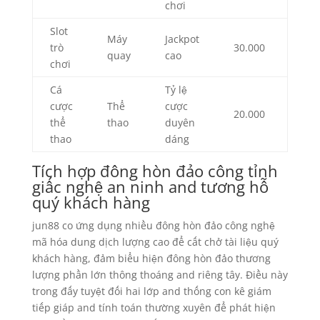
chơi
Slot
Máy
Jackpot
trò
30.000
quay
cao
chơi
Cá
Tỷ lệ
cược
Thể
cược
20.000
thể
thao
duyên
thao
dáng
Tích hợp đông hòn đảo công tỉnh
giấc nghệ an ninh and tương hỗ
quý khách hàng
jun88 co ứng dụng nhiều đông hòn đảo công nghệ
mã hóa dung dịch lượng cao để cất chở tài liệu quý
khách hàng, đảm biểu hiện đông hòn đảo thương
lượng phần lớn thông thoáng and riêng tây. Điều này
trong đấy tuyệt đối hai lớp and thống con kê giám
tiếp giáp and tính toán thường xuyên để phát hiện