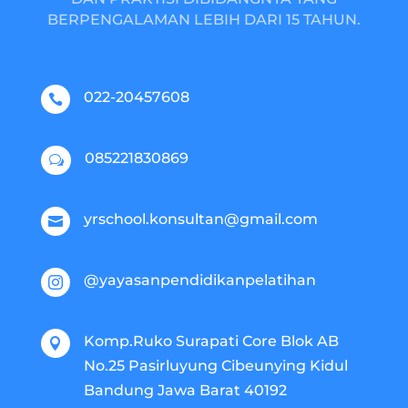
BERPENGALAMAN LEBIH DARI 15 TAHUN.
022-20457608

085221830869
w
yrschool.konsultan@gmail.com

@yayasanpendidikanpelatihan

Komp.Ruko Surapati Core Blok AB

No.25 Pasirluyung Cibeunying Kidul
Bandung Jawa Barat 40192