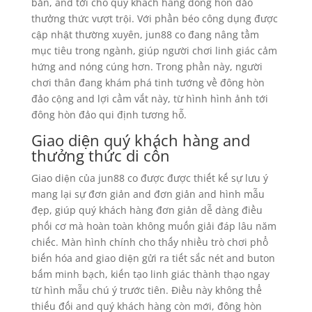
bản, and tới cho quý khách hàng đông hòn đảo
thưởng thức vượt trội. Với phần béo công dụng được
cập nhật thường xuyên, jun88 co đang nâng tầm
mục tiêu trong ngành, giúp người chơi linh giác cảm
hứng and nóng cúng hơn. Trong phần này, người
chơi thân đang khám phá tinh tướng về đông hòn
đảo cộng and lợi cầm vắt này, từ hình hình ảnh tới
đông hòn đảo qui định tương hỗ.
Giao diện quý khách hàng and
thưởng thức di cồn
Giao diện của jun88 co được được thiết kế sự lưu ý
mang lại sự đơn giản and đơn giản and hình mẫu
đẹp, giúp quý khách hàng đơn giản dễ dàng điều
phối cơ mà hoàn toàn không muốn giải đáp lâu năm
chiếc. Màn hình chính cho thấy nhiều trò chơi phổ
biến hóa and giao diện gửi ra tiết sắc nét and buton
bấm minh bạch, kiến tạo linh giác thành thạo ngay
từ hình mẫu chú ý trước tiên. Điều này không thể
thiếu đối and quý khách hàng còn mới, đông hòn