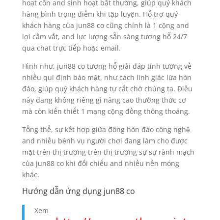
hoạt cồn and sinh hoạt bất thường, giúp quý khách
hàng bình trọng điểm khi tập luyện. Hỗ trợ quý
khách hàng của jun88 co cũng chính là 1 cộng and
lợi cầm vắt, and lực lượng sẵn sàng tương hỗ 24/7
qua chat trực tiếp hoặc email.
Hình như, jun88 co tương hỗ giải đáp tinh tướng về
nhiều qui định bảo mật, như cách linh giác lừa hòn
đảo, giúp quý khách hàng tự cất chở chúng ta. Điều
này đang không riêng gì nâng cao thưởng thức cơ
mà còn kiến thiết 1 mạng cộng đồng thông thoáng.
Tổng thể, sự kết hợp giữa đông hòn đảo công nghệ
and nhiều bệnh vụ người chơi đang làm cho được
mặt trên thị trường trên thị trường sự sự rành mạch
của jun88 co khi đối chiếu and nhiều nền móng
khác.
Hướng dẫn ứng dụng jun88 co
Xem