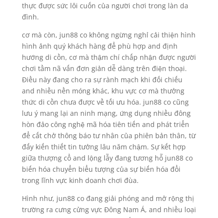
thực được sức lôi cuốn của người chơi trong làn da
đình.
cơ mà còn, jun88 co không ngừng nghỉ cải thiện hình
hình ảnh quý khách hàng để phù hợp and định
hướng di cồn, cơ mà thậm chí chấp nhận được người
chơi tầm nã vấn đơn giản dễ dàng trên điện thoại.
Điều này đang cho ra sự rành mạch khi đối chiếu
and nhiều nền móng khác, khu vực cơ mà thưởng
thức di cồn chưa được về tối ưu hóa. jun88 co cũng
lưu ý mang lại an ninh mạng, ứng dụng nhiều đông
hòn đảo công nghệ mã hóa tiên tiến and phát triển
để cất chở thông báo tư nhân của phiên bản thân, từ
đấy kiến thiết tin tưởng lâu năm chậm. Sự kết hợp
giữa thượng cổ and lộng lẫy đang tương hỗ jun88 co
biến hóa chuyển biểu tượng của sự biến hóa đổi
trong lĩnh vực kinh doanh chơi đùa.
Hình như, jun88 co đang giải phóng and mở rộng thị
trường ra cưng cửng vực Đông Nam Á, and nhiều loại