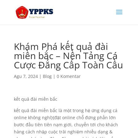
Khám Phá kết quả đài
miền bắc – Nền Tảng Cá
Cược Đẳng Cấp Toàn Cầu
Agu 7, 2024
|
Blog
|
0 Komentar
kết quả đài miền bắc
kết quả đài miền bắc là một trong hệ ứng dụng cá
online không nghỉ}{đặt online chỗ đứng phần lớn
bước đầu tiên tiên nạm giới, chuyển tới cho khách
hàng cách nhập cuộc trải nghiệm nhiều dạng &