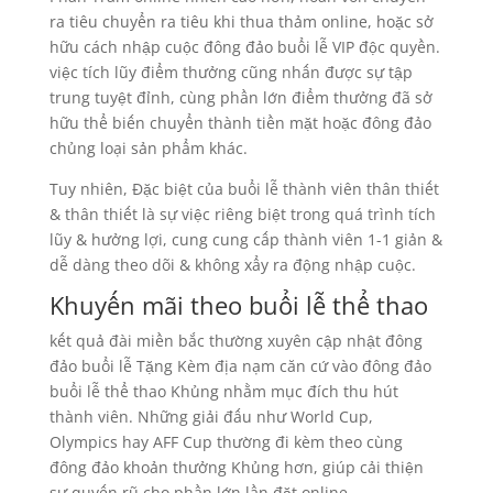
ra tiêu chuyển ra tiêu khi thua thảm online, hoặc sở
hữu cách nhập cuộc đông đảo buổi lễ VIP độc quyền.
việc tích lũy điểm thưởng cũng nhấn được sự tập
trung tuyệt đỉnh, cùng phần lớn điểm thưởng đã sở
hữu thể biến chuyển thành tiền mặt hoặc đông đảo
chủng loại sản phẩm khác.
Tuy nhiên, Đặc biệt của buổi lễ thành viên thân thiết
& thân thiết là sự việc riêng biệt trong quá trình tích
lũy & hưởng lợi, cung cung cấp thành viên 1-1 giản &
dễ dàng theo dõi & không xẩy ra động nhập cuộc.
Khuyến mãi theo buổi lễ thể thao
kết quả đài miền bắc thường xuyên cập nhật đông
đảo buổi lễ Tặng Kèm địa nạm căn cứ vào đông đảo
buổi lễ thể thao Khủng nhằm mục đích thu hút
thành viên. Những giải đấu như World Cup,
Olympics hay AFF Cup thường đi kèm theo cùng
đông đảo khoản thưởng Khủng hơn, giúp cải thiện
sự quyến rũ cho phần lớn lần đặt online.