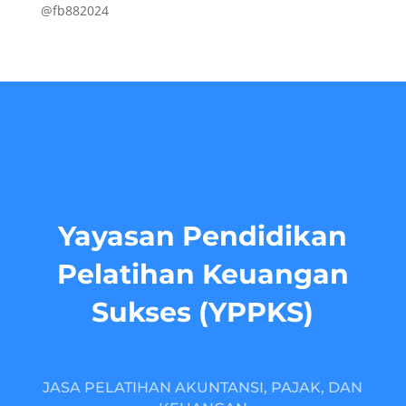
@fb882024
Yayasan Pendidikan
Pelatihan Keuangan
Sukses (YPPKS)
JASA PELATIHAN AKUNTANSI, PAJAK, DAN