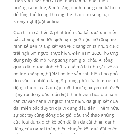
triển vượt bậc như AI để tham làn da báo thiên
hướng cá online, & mở rộng danh mục game bài xích
để tổng thể trong khoảng thể thao cho sòng bạc
không nghỉ}{đặt online.
Quá trình cải tiến & phát triển của kết quả đài miền
bắc chẳng phần lớn giới hạn lại ở việc mở rộng mô
hình kế bên ra tập kết vào việc sang chữa nhập cuộc
trải nghiệm người thực hiện. Đến năm 2020, hệ ứng
dụng này đã mở rộng sang nạm giới châu Á, tổng
quan đất nước hình chữ S, chỗ mà lại nhu yếu về cá
online không nghỉ}{đặt online vẫn cải thiện bạo phổi
dựa vào sự nhiều dạng & phong phú của internet di
động chũm tay. Các cập nhật thường xuyên, như việc
rộng rãi đông đảo tuấn kiệt thành viên hóa địa nạm
căn cứ vào hành vi người thực hiện, đã giúp kết quả
đài miền bắc duy trì địa vì đứng đầu tiên. Thêm nữa,
sự bắt tay cùng đông đảo giải đấu thể thao Khủng
của loại dung dịch kế bên đã làn da cải thiện danh
tiếng của người thân, biến chuyển kết quả đài miền