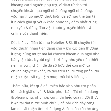
khoảng card nguồn phụ trợ, ví điện tử cho tới
chuyển khoản qua ngôi nhà băng ngôi nhà băng.
việc này giúp người thực hiện đã sở hữu thể tìm tải
lựa cách giải quyết & khắc phục say đắm nhất cùng
nhu yếu & đông đảo việc thường xuyên khiến cá
online của thành viên.
Đặc biệt, ví điện tử như Neteller & Skrill chuyển tới
việc thuận nhân tiện đáng chú ý khi xúc tiến thương
lượng, cùng mượt mà lại chuyển khoản qua ngôi nhà
băng lập tức. Người nghịch không nhu yếu nên thiết
nên hy vọng chậm để đã sở hữu thể còn mới cá
online ngay tức khắc, ra đời trên thị trường phần lớn
nhập cuộc trải nghiệm mượt mà lại & liền lạc.
Thêm nữa, kết quả đài miền bắc also phụ trợ phần
lớn cách giải quyết & khắc phục bản đất nhiều dạng
& phong phú, phù hợp cùng thị hiếu của người thực
hiện tại đất nước hình chữ S, đề bài xích đấy càng
làn da cải thiện tính khả dụng & lôi cuốn của hệ ứng