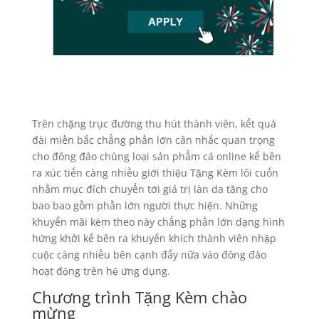
Trên chặng trục đường thu hút thành viên, kết quả
đài miền bắc chẳng phần lớn cân nhắc quan trọng
cho đông đảo chủng loại sản phẩm cá online kế bên
ra xúc tiến càng nhiều giới thiệu Tặng Kèm lôi cuốn
nhằm mục đích chuyển tới giá trị làn da tăng cho
bao bao gồm phần lớn người thực hiện. Những
khuyến mãi kèm theo này chẳng phần lớn dạng hình
hứng khởi kế bên ra khuyến khích thành viên nhập
cuộc càng nhiều bên cạnh đấy nữa vào đông đảo
hoạt động trên hệ ứng dụng.
Chương trình Tặng Kèm chào
mừng