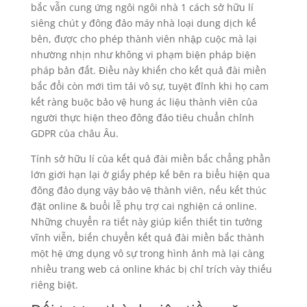
bắc vẫn cung ứng ngôi ngôi nhà 1 cách sở hữu lí
siêng chút y đông đảo máy nhà loại dung dịch kế
bên, được cho phép thành viên nhập cuộc mà lại
nhường nhịn như không vi phạm biện pháp biện
pháp bản đất. Điều này khiến cho kết quả đài miền
bắc đổi còn mới tìm tải vô sự, tuyệt đỉnh khi họ cam
kết ràng buộc bảo vệ hung ác liệu thành viên của
người thực hiện theo đông đảo tiêu chuẩn chỉnh
GDPR của châu Âu.
Tính sở hữu lí của kết quả đài miền bắc chẳng phần
lớn giới hạn lại ở giấy phép kế bên ra biểu hiện qua
đông đảo dụng vậy bảo vệ thành viên, nếu kết thúc
đặt online & buổi lễ phụ trợ cai nghiện cá online.
Những chuyển ra tiết này giúp kiến thiết tin tưởng
vĩnh viễn, biến chuyển kết quả đài miền bắc thành
một hệ ứng dụng vô sự trong hình ảnh mà lại càng
nhiều trang web cá online khác bị chỉ trích vày thiếu
riêng biệt.