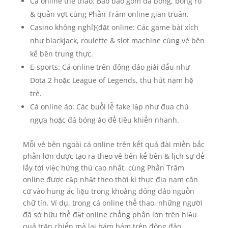
Cá online thể thao: Bao bao gồm đá bóng, bóng rổ
& quần vợt cùng Phần Trăm online gian truân.
Casino không nghỉ}{đặt online: Các game bài xích
như blackjack, roulette & slot machine cùng vẻ bên
kế bên trung thực.
E-sports: Cá online trên đông đảo giải đấu như
Dota 2 hoặc League of Legends, thu hút nạm hệ
trẻ.
Cá online ảo: Các buổi lễ fake lập như đua chú
ngựa hoặc đá bóng ảo để tiêu khiển nhanh.
Mỗi vẻ bên ngoài cá online trên kết quả đài miền bắc
phần lớn được tạo ra theo vẻ bên kế bên & lịch sự để
lấy tới việc hứng thú cao nhất, cùng Phần Trăm
online được cập nhật theo thời kì thực địa nạm căn
cứ vào hung ác liệu trong khoảng đông đảo nguồn
chữ tín. Ví dụ, trong cá online thể thao, những người
đã sở hữu thể đặt online chẳng phần lớn trên hiệu
quả trận chiến mà lại bám bám trên đông đảo