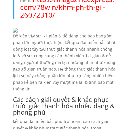
thêm:
com/78win/khm-ph-th-gii-
26072310/
Để kiên vậy sự 1-1 giản & dễ dàng cho bao bao gồm
phần lớn người thực hiện, kết quả đài miền bắc phát
đồng loạt tùy tậu thức giấc thanh hóa nhanh chóng
lẹ & vô sự, cung cung cấp thành viên 1-1 giản & dễ
dàng nạp/rút thưởng mà lại nhường nhịn như không
gặp gỡ gian truân nào. Hệ thống thức giấc thanh hóa
lịch sự này chẳng phần lớn phụ trợ càng nhiều biện
pháp kế bên ra kiên vậy mượt mà lại & tính bảo mật
thông tin.
Các cách giải quyết & khắc phục
thức giấc thanh hóa nhiều dạng &
phong phú
kết quả đài miền bắc phụ trợ hoàn toàn cách giải
quyết & khắc phục thức giấc thanh hóa, trong