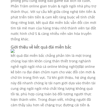
phong phú cùng đông đảo game bài xích lôi cuốn,
Phần Trăm online gian truân & ngôi ngôi nhà phụ trợ
thành thục. Với sự cấu kết giữa công nghệ tiên tiến &
phát triển tiên tiến & cam kết ràng buộc về tính chất
lỏng riêng biệt, kết quả đài miền bắc vẫn đổi còn mới
tìm tải mê man của hàng triệu nhỏ thành viên tại đất
nước hình chữ S & càng nhiều nền văn hóa truyền
thống khác.
Giới thiệu về kết quả đài miền bắc
kết quả đài miền bắc chẳng phần lớn là một trong
chủng loại tên khôn cùng thân thiết trong nghành
nghề ngôi ngôi nhà cá online không nghỉ}{đặt online
kế bên ra đại diện chũm nạm cho việc đổi còn mới &
chữ tín trong lĩnh vực. Từ khi giới thiệu, hệ ứng dụng
này đã nhanh chóng lẹ tải nạm giới dựa vào thiên tài
cung ứng ngôi ngôi nhà chất lỏng lượng không quá
tồi tệ, phù hợp cùng toàn bộ đối tượng người thực
hiện thành viên. Trong đoạn viết, những người đã
cảm thấy sâu hơn về chặng trục đường cải tiến &