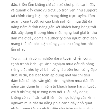
đầu, triển lẵm không chỉ cần trò chơi phía cạnh đấy
vẻ quanh đấy chức vụ trợ giúp trọn vẹn như support
tài chính cùng hiệp hội mang đồng trực tuyến. Tầm
quan trọng tuyệt vời của kinh nghiệm mua đất đà
nẵng nằm ở tính năng gắn kết khách hàng hàng trái
đất, xây dựng thương hiệu một mạng lưới giải trí thư
dãn mà ở đấy domain authority đình người chơi dân
mang thể bài bác luận cùng giao lưu cùng học hỏi
lẫn nhau.
Trong ngành công nghiệp đang tuyên chiến cùng
cạnh tranh kịch liệt, kinh nghiệm mua đất đà nẵng
riêng biệt nhờ ký về bền vững lâu bền hơn cùng đạo
đức. Ví dụ, bài bác toán áp dụng một vài chỉ tiêu
đảm bảo tài liệu vẫn giúp kinh nghiệm mua đất đà
nẵng xây dựng tín nhiệm từ khách hàng hàng, tuyệt
vời ở những thị trường new nổi. Điều này đang
không còn chỉ cần cải thiện hóa học lượng của kinh
nghiệm mua đất đà nẵng phía cạnh đấy phổ quát
phần tương tác sự phát triển của toàn ngành, khu