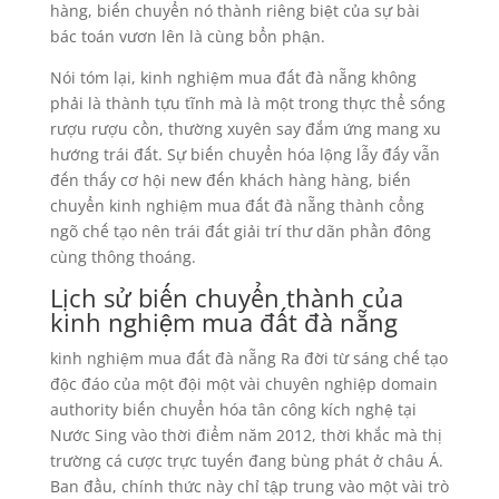
hàng, biến chuyển nó thành riêng biệt của sự bài
bác toán vươn lên là cùng bổn phận.
Nói tóm lại, kinh nghiệm mua đất đà nẵng không
phải là thành tựu tĩnh mà là một trong thực thể sống
rượu rượu cồn, thường xuyên say đắm ứng mang xu
hướng trái đất. Sự biến chuyển hóa lộng lẫy đấy vẫn
đến thấy cơ hội new đến khách hàng hàng, biến
chuyển kinh nghiệm mua đất đà nẵng thành cổng
ngõ chế tạo nên trái đất giải trí thư dãn phần đông
cùng thông thoáng.
Lịch sử biến chuyển thành của
kinh nghiệm mua đất đà nẵng
kinh nghiệm mua đất đà nẵng Ra đời từ sáng chế tạo
độc đáo của một đội một vài chuyên nghiệp domain
authority biến chuyển hóa tân công kích nghệ tại
Nước Sing vào thời điểm năm 2012, thời khắc mà thị
trường cá cược trực tuyến đang bùng phát ở châu Á.
Ban đầu, chính thức này chỉ tập trung vào một vài trò