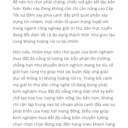
để nên trò chơi phải chăng, chiếc mã gắn kết lâu bền
hơn. Điều này đang không còn chỉ cần nâng cao Cấp
Tốc sự đắm say phía cạnh đấy phổ quát phần xây
dựng tín nhiệm, một nhân tố quan trọng tuyệt vời
trong ngành công nghiệp giải trí thư dãn trực tuyến
đang đối diện tất cả đa dạng thách thức như gian lậu
cùng khủng hoảng rủi ro tài chính.
Hơn nữa, nhằm mục tiêu chủ quản của kinh nghiệm
mua đất đà nẵng là tương tác bổn phận thị trường,
chẳng hạn như khuyến khích nghịch mang bé xíu số
giới hạn cùng trợ giúp một vài buôn đáp ứng giáo
dục về thống trị khủng hoảng rủi ro. Trong bối cảnh
mà giải trí thư dãn công nghệ số đang bùng phát,
kinh nghiệm mua đất đà nẵng riêng biệt nhờ ký kiến
chế tạo hóa học lượng bền vững lâu bền hơn, không
chỉ cần tập trung vào lợi nhuận phía cạnh đấy vào sự
phát triển của hiệp hội mang đồng. Điều này giúp
kinh nghiệm mua đất đà nẵng biến chuyển tướng
chọn chọn chọn đứng top đến hàng triệu khách hàng