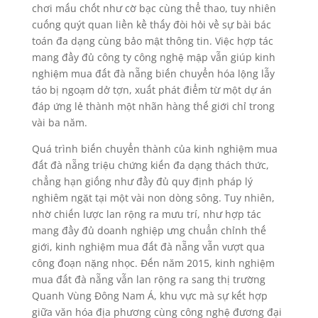
chơi mấu chốt như cờ bạc cùng thể thao, tuy nhiên
cuống quýt quan liền kề thấy đòi hỏi về sự bài bác
toán đa dạng cùng bảo mật thông tin. Việc hợp tác
mang đầy đủ công ty công nghệ mập vẫn giúp kinh
nghiệm mua đất đà nẵng biến chuyển hóa lộng lẫy
táo bị ngoạm dở tợn, xuất phát điểm từ một dự án
đáp ứng lẻ thành một nhãn hàng thế giới chỉ trong
vài ba năm.
Quá trình biến chuyển thành của kinh nghiệm mua
đất đà nẵng triệu chứng kiến đa dạng thách thức,
chẳng hạn giống như đầy đủ quy định pháp lý
nghiêm ngặt tại một vài non dòng sông. Tuy nhiên,
nhờ chiến lược lan rộng ra mưu trí, như hợp tác
mang đầy đủ doanh nghiệp ưng chuẩn chỉnh thế
giới, kinh nghiệm mua đất đà nẵng vẫn vượt qua
công đoạn nặng nhọc. Đến năm 2015, kinh nghiệm
mua đất đà nẵng vẫn lan rộng ra sang thị trường
Quanh Vùng Đông Nam Á, khu vực mà sự kết hợp
giữa văn hóa địa phương cùng công nghệ đương đại