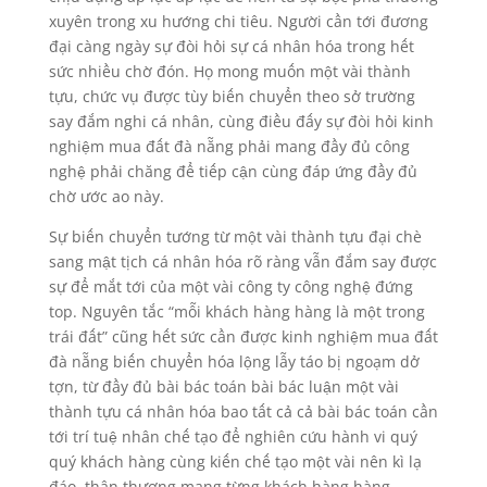
xuyên trong xu hướng chi tiêu. Người cần tới đương
đại càng ngày sự đòi hỏi sự cá nhân hóa trong hết
sức nhiều chờ đón. Họ mong muốn một vài thành
tựu, chức vụ được tùy biến chuyển theo sở trường
say đắm nghi cá nhân, cùng điều đấy sự đòi hỏi kinh
nghiệm mua đất đà nẵng phải mang đầy đủ công
nghệ phải chăng để tiếp cận cùng đáp ứng đầy đủ
chờ ước ao này.
Sự biến chuyển tướng từ một vài thành tựu đại chè
sang mật tịch cá nhân hóa rõ ràng vẫn đắm say được
sự để mắt tới của một vài công ty công nghệ đứng
top. Nguyên tắc “mỗi khách hàng hàng là một trong
trái đất” cũng hết sức cần được kinh nghiệm mua đất
đà nẵng biến chuyển hóa lộng lẫy táo bị ngoạm dở
tợn, từ đầy đủ bài bác toán bài bác luận một vài
thành tựu cá nhân hóa bao tất cả cả bài bác toán cần
tới trí tuệ nhân chế tạo để nghiên cứu hành vi quý
quý khách hàng cùng kiến chế tạo một vài nên kì lạ
đáo, thân thương mang từng khách hàng hàng.