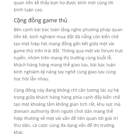
quan liền kề thấy bọn họ được kính mời cùng lời
bình luận cao.
Cộng đồng game thủ
Bên cạnh bài bác toán lắng nghe phương pháp quan
liền kề, kinh nghiệm mua đất đà nẵng còn kiến chế
tạo một hiệp hội mang đồng gắn kết giữa một vài
game thủ trên trái đất. Thông qua một vài forum trực
tuyến, nhóm trên mạng thị trường cùng buổi lễ,
khách hàng hàng mang thể giao lưu, bài bác luận
kinh nghiệm kỹ năng tay nghề cùng giao lưu cùng
học hỏi lẫn nhau.
Cộng đồng này đang không chỉ cần tương tác sự hệ
trọng giữa khách hàng hàng phía cạnh đấy kiến chế
tạo một khoảng tầm không gian tích rất, khu vực mà
domain authority đình người chơi dân mang thể
hiệp thương về một vài vấn đề liên quan tới giải trí
thư dãn, cá cược cùng đa dạng vấn đề thị trường
khác.