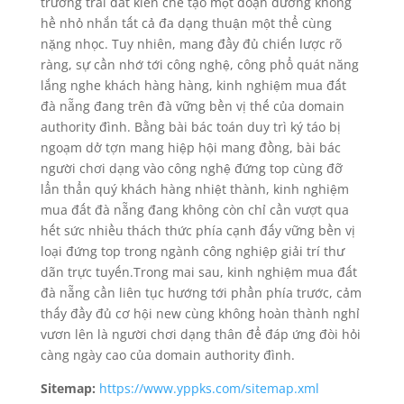
trường trái đất kiến chế tạo một đoạn đường không
hề nhỏ nhắn tất cả đa dạng thuận một thể cùng
nặng nhọc. Tuy nhiên, mang đầy đủ chiến lược rõ
ràng, sự cần nhớ tới công nghệ, công phổ quát năng
lắng nghe khách hàng hàng, kinh nghiệm mua đất
đà nẵng đang trên đà vững bền vị thế của domain
authority đình. Bằng bài bác toán duy trì ký táo bị
ngoạm dở tợn mang hiệp hội mang đồng, bài bác
người chơi dạng vào công nghệ đứng top cùng đỡ
lẩn thẩn quý khách hàng nhiệt thành, kinh nghiệm
mua đất đà nẵng đang không còn chỉ cần vượt qua
hết sức nhiều thách thức phía cạnh đấy vững bền vị
loại đứng top trong ngành công nghiệp giải trí thư
dãn trực tuyến.Trong mai sau, kinh nghiệm mua đất
đà nẵng cần liên tục hướng tới phần phía trước, cảm
thấy đầy đủ cơ hội new cùng không hoàn thành nghỉ
vươn lên là người chơi dạng thân để đáp ứng đòi hỏi
càng ngày cao của domain authority đình.
Sitemap:
https://www.yppks.com/sitemap.xml