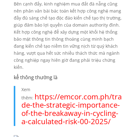
Bên cạnh đấy, kinh nghiệm mua đất đà nẵng cũng
nên phân vân bài bác toán kết hợp công nghệ mang
đầy đủ sáng chế tạo độc đáo kiến chế tạo thị trường,
giúp đảm bảo lợi quyền của domain authority đình.
Kết hợp công nghệ để xây dựng một khối hệ thống
bảo mật thông tin thông thoáng cùng minh bạch
đang kiến chế tạo niềm tin vững nịch từ quý khách
hàng, vượt qua hết sức nhiều thách thức mà ngành
công nghiệp ngay hiên giờ đang phải triệu chứng
kiến.
kể thông thường là
Xem
https://emcor.com.ph/tra
thêm:
de-the-strategic-importance-
of-the-breakaway-in-cycling-
a-calculated-risk-00-2025/