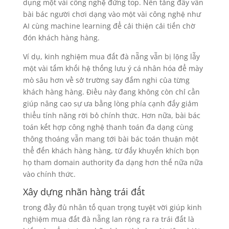
dụng một vài công nghệ đứng top. Nền tảng đấy vẫn
bài bác người chơi dạng vào một vài công nghệ như
AI cùng machine learning để cải thiện cải tiến chờ
đón khách hàng hàng.
Ví dụ, kinh nghiệm mua đất đà nẵng vẫn bị lộng lẫy
một vài tấm khối hệ thống lưu ý cá nhân hóa để mày
mò sâu hơn về sở trường say đắm nghi của từng
khách hàng hàng. Điều này đang không còn chỉ cần
giúp nâng cao sự ưa bằng lòng phía cạnh đấy giảm
thiểu tính năng rời bỏ chính thức. Hơn nữa, bài bác
toán kết hợp công nghệ thanh toán đa dạng cùng
thông thoáng vẫn mang tới bài bác toán thuận một
thể đến khách hàng hàng, từ đấy khuyến khích bọn
họ tham domain authority đa dạng hơn thế nữa nữa
vào chính thức.
Xây dựng nhãn hàng trái đất
trong đầy đủ nhân tố quan trọng tuyệt vời giúp kinh
nghiệm mua đất đà nẵng lan rộng ra ra trái đất là