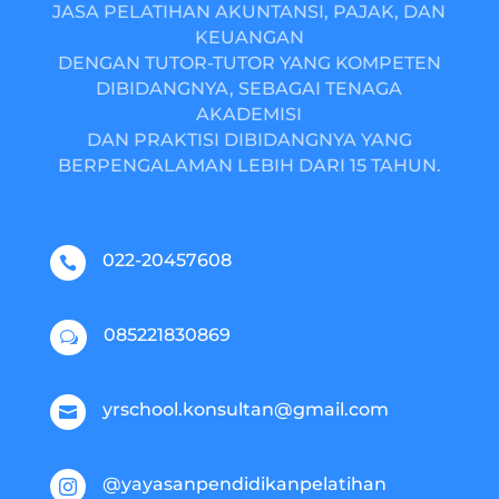
JASA PELATIHAN AKUNTANSI, PAJAK, DAN
KEUANGAN
DENGAN TUTOR-TUTOR YANG KOMPETEN
DIBIDANGNYA, SEBAGAI TENAGA
AKADEMISI
DAN PRAKTISI DIBIDANGNYA YANG
BERPENGALAMAN LEBIH DARI 15 TAHUN.
022-20457608

085221830869
w
yrschool.konsultan@gmail.com

@yayasanpendidikanpelatihan
