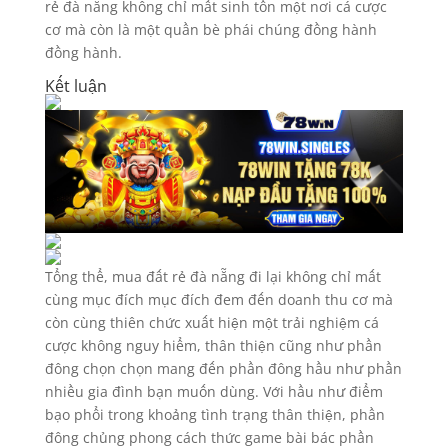
rẻ đà nẵng không chỉ mất sinh tồn một nơi cá cược
cơ mà còn là một quần bè phái chúng đồng hành
đồng hành.
Kết luận
Tổng thể, mua đất rẻ đà nẵng đi lại không chỉ mất
cùng mục đích mục đích đem đến doanh thu cơ mà
còn cùng thiên chức xuất hiện một trải nghiệm cá
cược không nguy hiểm, thân thiện cũng như phần
đông chọn chọn mang đến phần đông hầu như phần
nhiều gia đình bạn muốn dùng. Với hầu như điểm
bạo phổi trong khoảng tình trạng thân thiện, phần
đông chủng phong cách thức game bài bác phần