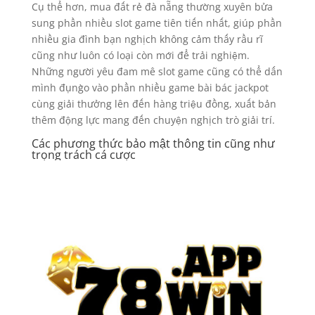
Cụ thể hơn, mua đất rẻ đà nẵng thường xuyên bửa
sung phần nhiều slot game tiên tiến nhất, giúp phần
nhiều gia đình bạn nghịch không cảm thấy rầu rĩ
cũng như luôn có loại còn mới để trải nghiệm.
Những người yêu đam mê slot game cũng có thể dấn
mình đụng̀o vào phần nhiều game bài bác jackpot
cùng giải thưởng lên đến hàng triệu đồng, xuất bản
thêm động lực mang đến chuyện nghịch trò giải trí.
Các phương thức bảo mật thông tin cũng như
trọng trách cá cược