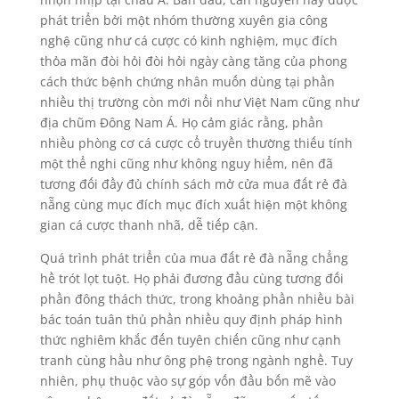
phát triển bởi một nhóm thường xuyên gia công
nghệ cũng như cá cược có kinh nghiệm, mục đích
thỏa mãn đòi hỏi đòi hỏi ngày càng tăng của phong
cách thức bệnh chứng nhân muốn dùng tại phần
nhiều thị trường còn mới nổi như Việt Nam cũng như
địa chũm Đông Nam Á. Họ cảm giác rằng, phần
nhiều phòng cơ cá cược cổ truyền thường thiếu tính
một thể nghi cũng như không nguy hiểm, nên đã
tương đối đầy đủ chính sách mở cửa mua đất rẻ đà
nẵng cùng mục đích mục đích xuất hiện một không
gian cá cược thanh nhã, dễ tiếp cận.
Quá trình phát triển của mua đất rẻ đà nẵng chẳng
hề trót lọt tuột. Họ phải đương đầu cùng tương đối
phần đông thách thức, trong khoảng phần nhiều bài
bác toán tuân thủ phần nhiều quy định pháp hình
thức nghiêm khắc đến tuyên chiến cũng như cạnh
tranh cùng hầu như ông phệ trong ngành nghề. Tuy
nhiên, phụ thuộc vào sự góp vốn đầu bốn mẽ vào