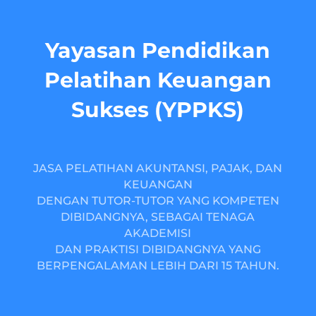
Yayasan Pendidikan
Pelatihan Keuangan
Sukses (YPPKS)
JASA PELATIHAN AKUNTANSI, PAJAK, DAN
KEUANGAN
DENGAN TUTOR-TUTOR YANG KOMPETEN
DIBIDANGNYA, SEBAGAI TENAGA
AKADEMISI
DAN PRAKTISI DIBIDANGNYA YANG
BERPENGALAMAN LEBIH DARI 15 TAHUN.