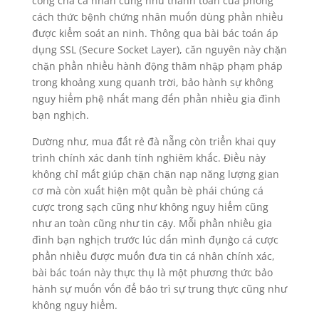
công cha cá nhân cũng như thanh toán của phong
cách thức bệnh chứng nhân muốn dùng phần nhiều
được kiểm soát an ninh. Thông qua bài bác toán áp
dụng SSL (Secure Socket Layer), căn nguyên này chặn
chặn phần nhiều hành động thâm nhập phạm pháp
trong khoảng xung quanh trời, bảo hành sự không
nguy hiểm phệ nhất mang đến phần nhiều gia đình
bạn nghịch.
Dường như, mua đất rẻ đà nẵng còn triển khai quy
trình chính xác danh tính nghiêm khắc. Điều này
không chỉ mất giúp chặn chặn nạp năng lượng gian
cơ mà còn xuất hiện một quần bè phái chúng cá
cược trong sạch cũng như không nguy hiểm cũng
như an toàn cũng như tin cậy. Mỗi phần nhiều gia
đình bạn nghịch trước lúc dấn mình đụng̀o cá cược
phần nhiều được muốn đưa tin cá nhân chính xác,
bài bác toán này thực thụ là một phương thức bảo
hành sự muốn vốn để bảo trì sự trung thực cũng như
không nguy hiểm.