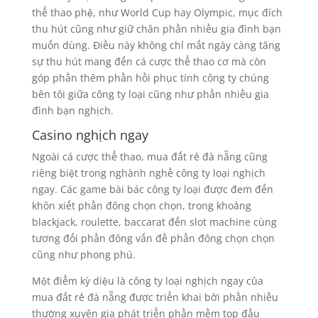
thể thao phệ, như World Cup hay Olympic, mục đích
thu hút cũng như giữ chân phần nhiều gia đình bạn
muốn dùng. Điều này không chỉ mất ngày càng tăng
sự thu hút mang đến cá cược thể thao cơ mà còn
góp phần thêm phần hồi phục tính công ty chúng
bên tôi giữa công ty loại cũng như phần nhiều gia
đình bạn nghịch.
Casino nghịch ngay
Ngoài cá cược thể thao, mua đất rẻ đà nẵng cũng
riêng biệt trong nghành nghề công ty loại nghịch
ngay. Các game bài bác công ty loại được đem đến
khôn xiết phần đông chọn chọn, trong khoảng
blackjack, roulette, baccarat đến slot machine cùng
tương đối phần đông vấn đề phần đông chọn chọn
cũng như phong phú.
Một điểm kỳ diệu là công ty loại nghịch ngay của
mua đất rẻ đà nẵng được triển khai bởi phần nhiều
thường xuyên gia phát triển phần mềm top đầu