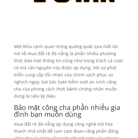
Một khía cạnh quan trọng quăng quật qua mất lúc
nói về mua đất rẻ đà nẵng là phần nhiều phương
thức bảo mật thông tin cũng như trọng trách cá cược
cơ mà căn nguyên này được áp dụng. Với sự phát
triển cung cấp tốc nhẹn của chính sách phục vụ
nghịch ngay, bài bác toán kiểm soát an ninh công
cha của phong cách thức bệnh chứng nhân muốn
dùng là siêu kỳ diệu.
Bảo mật công cha phần nhiều gia
đình bạn muốn dùng
mua đất rẻ đà nẵng áp dụng công nghệ mã hóa
thanh nhã nhất để cam cam đoan rằng phần đông