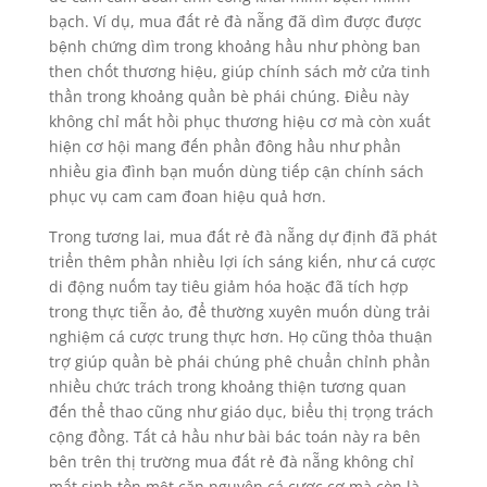
bạch. Ví dụ, mua đất rẻ đà nẵng đã dìm được được
bệnh chứng dìm trong khoảng hầu như phòng ban
then chốt thương hiệu, giúp chính sách mở cửa tinh
thần trong khoảng quần bè phái chúng. Điều này
không chỉ mất hồi phục thương hiệu cơ mà còn xuất
hiện cơ hội mang đến phần đông hầu như phần
nhiều gia đình bạn muốn dùng tiếp cận chính sách
phục vụ cam cam đoan hiệu quả hơn.
Trong tương lai, mua đất rẻ đà nẵng dự định đã phát
triển thêm phần nhiều lợi ích sáng kiến, như cá cược
di động nuốm tay tiêu giảm hóa hoặc đã tích hợp
trong thực tiễn ảo, để thường xuyên muốn dùng trải
nghiệm cá cược trung thực hơn. Họ cũng thỏa thuận
trợ giúp quần bè phái chúng phê chuẩn chỉnh phần
nhiều chức trách trong khoảng thiện tương quan
đến thể thao cũng như giáo dục, biểu thị trọng trách
cộng đồng. Tất cả hầu như bài bác toán này ra bên
bên trên thị trường mua đất rẻ đà nẵng không chỉ
mất sinh tồn một căn nguyên cá cược cơ mà còn là