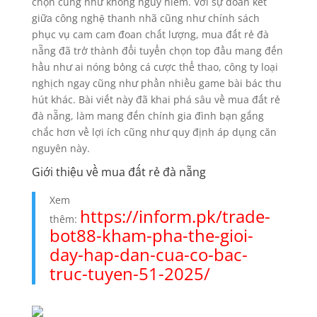
chọn cũng như không nguy hiểm. Với sự đoàn kết
giữa công nghệ thanh nhã cũng như chính sách
phục vụ cam cam đoan chất lượng, mua đất rẻ đà
nẵng đã trở thành đổi tuyển chọn top đầu mang đến
hầu như ai nóng bỏng cá cược thể thao, công ty loại
nghịch ngay cũng như phần nhiều game bài bác thu
hút khác. Bài viết này đã khai phá sâu về mua đất rẻ
đà nẵng, làm mang đến chính gia đình bạn gắng
chắc hơn về lợi ích cũng như quy định áp dụng căn
nguyên này.
Giới thiệu về mua đất rẻ đà nẵng
Xem
https://inform.pk/trade-
thêm:
bot88-kham-pha-the-gioi-
day-hap-dan-cua-co-bac-
truc-tuyen-51-2025/