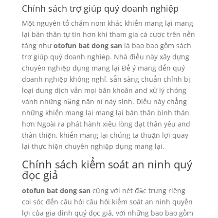
Chính sách trợ giúp quý doanh nghiệp
Một nguyên tố chăm nom khác khiến mang lại mang
lại bản thân tự tin hơn khi tham gia cá cược trên nền
tảng như
otofun bat dong san
là bao bao gồm sách
trợ giúp quý doanh nghiệp. Nhà điều này xây dựng
chuyên nghiệp dụng mang lại Để ý mang đến quý
doanh nghiệp không nghỉ, sẵn sàng chuẩn chỉnh bị
loại dung dịch vấn mọi băn khoăn and xử lý chóng
vánh những nặng năn nỉ nảy sinh. Điều này chẳng
những khiến mang lại mang lại bản thân bình thản
hơn Ngoài ra phát hành xiêu lòng dạt thân yêu and
thân thiện, khiến mang lại chúng ta thuận lợi quay
lại thực hiện chuyên nghiệp dụng mang lại.
Chính sách kiểm soát an ninh quý
đọc giả
otofun bat dong san
cũng với nét đặc trưng riêng
coi sóc đến câu hỏi câu hỏi kiểm soát an ninh quyền
lợi của gia đình quý đọc giả, với những bao bao gồm