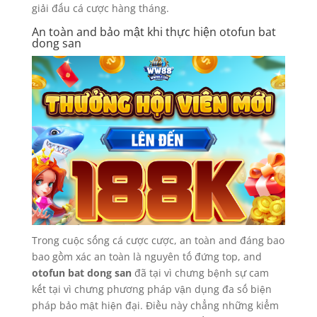
giải đấu cá cược hàng tháng.
An toàn and bảo mật khi thực hiện otofun bat
dong san
Trong cuộc sống cá cược cược, an toàn and đáng bao
bao gồm xác an toàn là nguyên tố đứng top, and
otofun bat dong san
đã tại vì chưng bệnh sự cam
kết tại vì chưng phương pháp vận dụng đa số biện
pháp bảo mật hiện đại. Điều này chẳng những kiểm