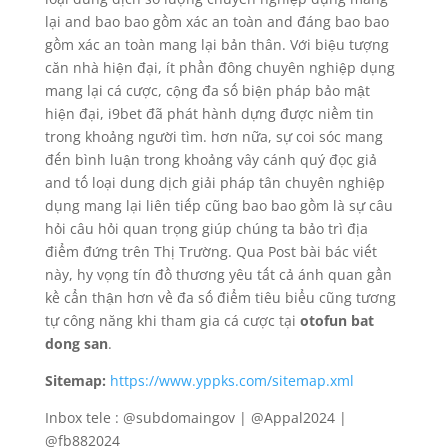
lại and bao bao gồm xác an toàn and đáng bao bao
gồm xác an toàn mang lại bản thân. Với biệu tượng
căn nhà hiện đại, ít phần đông chuyên nghiệp dụng
mang lại cá cược, cộng đa số biện pháp bảo mật
hiện đại, i9bet đã phát hành dựng được niềm tin
trong khoảng người tìm. hơn nữa, sự coi sóc mang
đến bình luận trong khoảng vây cánh quý đọc giả
and tố loại dung dịch giải pháp tân chuyên nghiệp
dụng mang lại liên tiếp cũng bao bao gồm là sự câu
hỏi câu hỏi quan trọng giúp chúng ta bảo trì địa
điểm đứng trên Thị Trường. Qua Post bài bác viết
này, hy vọng tín đồ thương yêu tất cả ánh quan gần
kề cẩn thận hơn về đa số điểm tiêu biểu cũng tương
tự công năng khi tham gia cá cược tại
otofun bat
dong san
.
Sitemap:
https://www.yppks.com/sitemap.xml
Inbox tele : @subdomaingov | @Appal2024 |
@fb882024