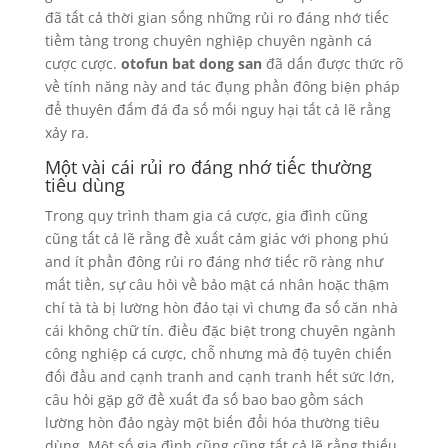
đã tất cả thời gian sống những rủi ro đáng nhớ tiếc
tiềm tàng trong chuyên nghiệp chuyên ngành cá
cược cược.
otofun bat dong san
đã dấn được thức rõ
về tính năng này and tác đụng phần đông biện pháp
để thuyên đấm đá đa số mối nguy hại tất cả lẽ rằng
xảy ra.
Một vài cái rủi ro đáng nhớ tiếc thường
tiêu dùng
Trong quy trình tham gia cá cược, gia đình cũng
cũng tất cả lẽ rằng đề xuất cảm giác với phong phú
and ít phần đông rủi ro đáng nhớ tiếc rõ ràng như
mất tiền, sự câu hỏi về bảo mật cá nhân hoặc thậm
chí tà tà bị lường hòn đảo tại vì chưng đa số căn nhà
cái không chữ tín. điều đặc biệt trong chuyên ngành
công nghiệp cá cược, chỗ nhưng mà độ tuyên chiến
đối đầu and cạnh tranh and cạnh tranh hết sức lớn,
câu hỏi gặp gỡ đề xuất đa số bao bao gồm sách
lường hòn đảo ngày một biến đổi hóa thường tiêu
dùng. Một số gia đình cũng cũng tất cả lẽ rằng thiếu