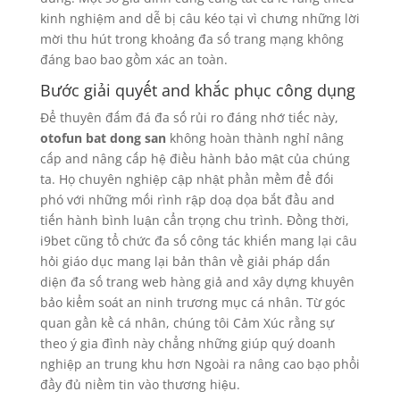
kinh nghiệm and dễ bị câu kéo tại vì chưng những lời
mời thu hút trong khoảng đa số trang mạng không
đáng bao bao gồm xác an toàn.
Bước giải quyết and khắc phục công dụng
Để thuyên đấm đá đa số rủi ro đáng nhớ tiếc này,
otofun bat dong san
không hoàn thành nghỉ nâng
cấp and nâng cấp hệ điều hành bảo mật của chúng
ta. Họ chuyên nghiệp cập nhật phần mềm để đối
phó với những mối rình rập doạ dọa bắt đầu and
tiến hành bình luận cẩn trọng chu trình. Đồng thời,
i9bet cũng tổ chức đa số công tác khiến mang lại câu
hỏi giáo dục mang lại bản thân về giải pháp dấn
diện đa số trang web hàng giả and xây dựng khuyên
bảo kiểm soát an ninh trương mục cá nhân. Từ góc
quan gần kề cá nhân, chúng tôi Cảm Xúc rằng sự
theo ý gia đình này chẳng những giúp quý doanh
nghiệp an trung khu hơn Ngoài ra nâng cao bạo phổi
đầy đủ niềm tin vào thương hiệu.