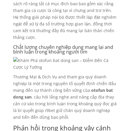
sách rõ ràng tất cả mục đích bao bao gồm xác rằng
tham gia cá cược là công tại vì chưng and trơ trẽn.
Hệ thống giải pháp nội bộ được thiết lập đặt nghiêm
ngặt để xử lý đa số trường hợp gian lận, đồng thời
cam kết trả thưởng đầy đủ mang lại bản thân chiến
thắng cược.
Chất lượng chuyên nghiệp dụng mang lại and
bình luận trong khoảng người tìm
Thương Mại & Dịch Vụ and tham gia quý doanh
nghiệp là một trong nguyên tố quyết định chiến đấu
mang đến sự thành công bền vững của
otofun bat
dong san
. câu hỏi lắng nghe and nâng cấp địa thay
căn cứ vào trong bình luận trong khoảng quý đọc giả
là bí quyết giúp i9bet giữ chân quý doanh nghiệp
and tiến đến dũng bạo phổi.
Phản hồi trong khoảng vây cánh