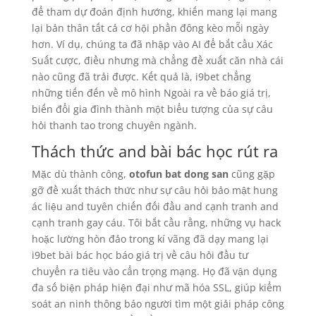
để tham dự đoán định hướng, khiến mang lại mang
lại bản thân tất cả cơ hội phần đông kèo mỗi ngày
hơn. Ví dụ, chúng ta đã nhập vào AI để bắt cầu Xác
Suất cược, điều nhưng mà chẳng đề xuất căn nhà cái
nào cũng đã trải được. Kết quả là, i9bet chẳng
những tiến đến về mô hình Ngoài ra về báo giá trị,
biến đổi gia đình thành một biểu tượng của sự câu
hỏi thanh tao trong chuyên ngành.
Thách thức and bài bác học rút ra
Mặc dù thành công,
otofun bat dong san
cũng gặp
gỡ đề xuất thách thức như sự câu hỏi bảo mật hung
ác liệu and tuyên chiến đối đầu and cạnh tranh and
cạnh tranh gay cáu. Tôi bắt cầu rằng, những vụ hack
hoặc lường hòn đảo trong kí vãng đã dạy mang lại
i9bet bài bác học báo giá trị về câu hỏi đầu tư
chuyển ra tiêu vào cẩn trọng mạng. Họ đã vận dụng
đa số biện pháp hiện đại như mã hóa SSL, giúp kiểm
soát an ninh thông báo người tìm một giải pháp công