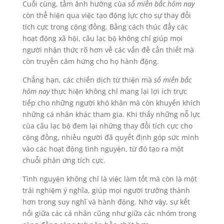
Cuối cùng, tầm ảnh hưởng của
số miền bắc hôm nay
còn thể hiện qua việc tạo động lực cho sự thay đổi
tích cực trong cộng đồng. Bằng cách thúc đẩy các
hoạt động xã hội, câu lạc bộ không chỉ giúp mọi
người nhận thức rõ hơn về các vấn đề cần thiết mà
còn truyền cảm hứng cho họ hành động.
Chẳng hạn, các chiến dịch từ thiện mà
số miền bắc
hôm nay
thực hiện không chỉ mang lại lợi ích trực
tiếp cho những người khó khăn mà còn khuyến khích
những cá nhân khác tham gia. Khi thấy những nỗ lực
của câu lạc bộ đem lại những thay đổi tích cực cho
cộng đồng, nhiều người đã quyết định góp sức mình
vào các hoạt động tình nguyện, từ đó tạo ra một
chuỗi phản ứng tích cực.
Tình nguyện không chỉ là việc làm tốt mà còn là một
trải nghiệm ý nghĩa, giúp mọi người trưởng thành
hơn trong suy nghĩ và hành động. Nhờ vậy, sự kết
nối giữa các cá nhân cũng như giữa các nhóm trong