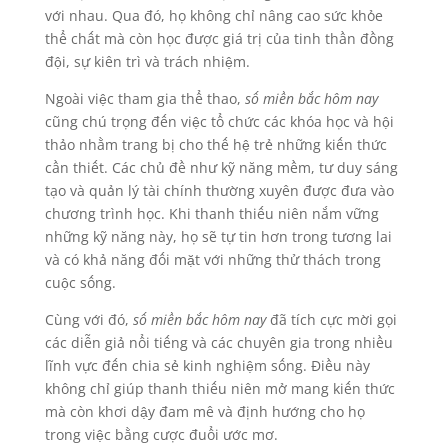
với nhau. Qua đó, họ không chỉ nâng cao sức khỏe
thể chất mà còn học được giá trị của tinh thần đồng
đội, sự kiên trì và trách nhiệm.
Ngoài việc tham gia thể thao,
số miền bắc hôm nay
cũng chú trọng đến việc tổ chức các khóa học và hội
thảo nhằm trang bị cho thế hệ trẻ những kiến thức
cần thiết. Các chủ đề như kỹ năng mềm, tư duy sáng
tạo và quản lý tài chính thường xuyên được đưa vào
chương trình học. Khi thanh thiếu niên nắm vững
những kỹ năng này, họ sẽ tự tin hơn trong tương lai
và có khả năng đối mặt với những thử thách trong
cuộc sống.
Cùng với đó,
số miền bắc hôm nay
đã tích cực mời gọi
các diễn giả nổi tiếng và các chuyên gia trong nhiều
lĩnh vực đến chia sẻ kinh nghiệm sống. Điều này
không chỉ giúp thanh thiếu niên mở mang kiến thức
mà còn khơi dậy đam mê và định hướng cho họ
trong việc bằng cược đuổi ước mơ.