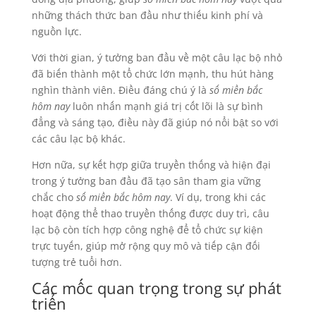
những thách thức ban đầu như thiếu kinh phí và
nguồn lực.
Với thời gian, ý tưởng ban đầu về một câu lạc bộ nhỏ
đã biến thành một tổ chức lớn mạnh, thu hút hàng
nghìn thành viên. Điều đáng chú ý là
số miền bắc
hôm nay
luôn nhấn mạnh giá trị cốt lõi là sự bình
đẳng và sáng tạo, điều này đã giúp nó nổi bật so với
các câu lạc bộ khác.
Hơn nữa, sự kết hợp giữa truyền thống và hiện đại
trong ý tưởng ban đầu đã tạo sân tham gia vững
chắc cho
số miền bắc hôm nay
. Ví dụ, trong khi các
hoạt động thể thao truyền thống được duy trì, câu
lạc bộ còn tích hợp công nghệ để tổ chức sự kiện
trực tuyến, giúp mở rộng quy mô và tiếp cận đối
tượng trẻ tuổi hơn.
Các mốc quan trọng trong sự phát
triển