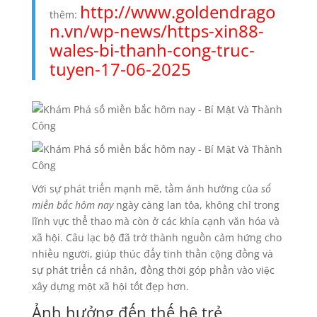
http://www.goldendrago
thêm:
n.vn/wp-news/https-xin88-
wales-bi-thanh-cong-truc-
tuyen-17-06-2025
Với sự phát triển mạnh mẽ, tầm ảnh hưởng của
số
miền bắc hôm nay
ngày càng lan tỏa, không chỉ trong
lĩnh vực thể thao mà còn ở các khía cạnh văn hóa và
xã hội. Câu lạc bộ đã trở thành nguồn cảm hứng cho
nhiều người, giúp thúc đẩy tinh thần cộng đồng và
sự phát triển cá nhân, đồng thời góp phần vào việc
xây dựng một xã hội tốt đẹp hơn.
Ảnh hưởng đến thế hệ trẻ