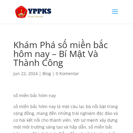
Khám Phá số miền bắc
hôm nay – Bí Mật Và
Thành Công
Jun 22, 2024
|
Blog
|
0 Komentar
số miền bắc hôm nay
số miền bắc hôm nay là một câu lạc bộ nổi bật trong
cộng đồng, mang đến những trải nghiệm độc đáo và
cơ hội kết nối cho thành viên. Với sứ mệnh xây dựng
một môi trường sáng tạo và hấp dẫn, số miền bắc