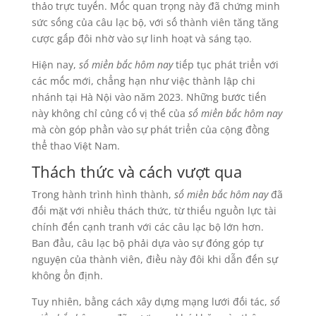
thảo trực tuyến. Mốc quan trọng này đã chứng minh
sức sống của câu lạc bộ, với số thành viên tăng tăng
cược gấp đôi nhờ vào sự linh hoạt và sáng tạo.
Hiện nay,
số miền bắc hôm nay
tiếp tục phát triển với
các mốc mới, chẳng hạn như việc thành lập chi
nhánh tại Hà Nội vào năm 2023. Những bước tiến
này không chỉ củng cố vị thế của
số miền bắc hôm nay
mà còn góp phần vào sự phát triển của cộng đồng
thể thao Việt Nam.
Thách thức và cách vượt qua
Trong hành trình hình thành,
số miền bắc hôm nay
đã
đối mặt với nhiều thách thức, từ thiếu nguồn lực tài
chính đến cạnh tranh với các câu lạc bộ lớn hơn.
Ban đầu, câu lạc bộ phải dựa vào sự đóng góp tự
nguyện của thành viên, điều này đôi khi dẫn đến sự
không ổn định.
Tuy nhiên, bằng cách xây dựng mạng lưới đối tác,
số