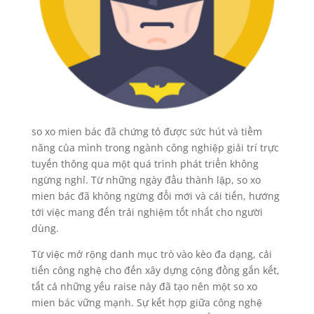
so xo mien bác đã chứng tỏ được sức hút và tiềm
năng của mình trong ngành công nghiệp giải trí trực
tuyến thông qua một quá trình phát triển không
ngừng nghỉ. Từ những ngày đầu thành lập, so xo
mien bác đã không ngừng đổi mới và cải tiến, hướng
tới việc mang đến trải nghiệm tốt nhất cho người
dùng.
Từ việc mở rộng danh mục trò vào kèo đa dạng, cải
tiến công nghệ cho đến xây dựng cộng đồng gắn kết,
tất cả những yếu raise này đã tạo nên một so xo
mien bác vững mạnh. Sự kết hợp giữa công nghệ