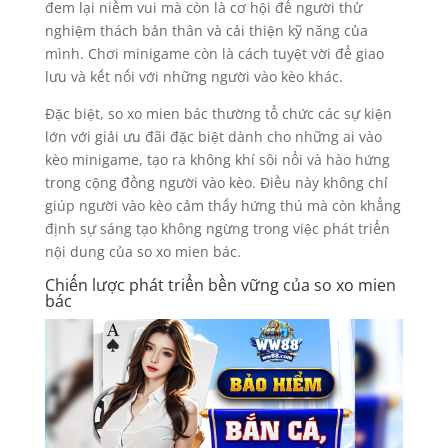
đem lại niềm vui mà còn là cơ hội để người thử
nghiệm thách bản thân và cải thiện kỹ năng của
mình. Chơi minigame còn là cách tuyệt vời để giao
lưu và kết nối với những người vào kèo khác.
Đặc biệt, so xo mien bác thường tổ chức các sự kiện
lớn với giải ưu đãi đặc biệt dành cho những ai vào
kèo minigame, tạo ra không khí sôi nổi và hào hứng
trong cộng đồng người vào kèo. Điều này không chỉ
giúp người vào kèo cảm thấy hứng thú mà còn khẳng
định sự sáng tạo không ngừng trong việc phát triển
nội dung của so xo mien bác.
Chiến lược phát triển bền vững của so xo mien
bác