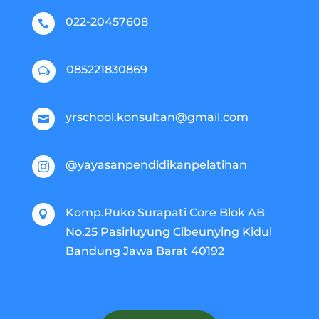
022-20457608

085221830869
w
yrschool.konsultan@gmail.com

@yayasanpendidikanpelatihan

Komp.Ruko Surapati Core Blok AB

No.25 Pasirluyung Cibeunying Kidul
Bandung Jawa Barat 40192