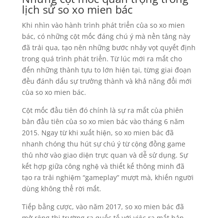
lịch sử so xo mien bác
Khi nhìn vào hành trình phát triển của so xo mien
bác, có những cột mốc đáng chú ý mà nền tảng này
đã trải qua, tạo nên những bước nhảy vọt quyết định
trong quá trình phát triển. Từ lúc mới ra mắt cho
đến những thành tựu to lớn hiện tại, từng giai đoạn
đều đánh dấu sự trưởng thành và khả năng đổi mới
của so xo mien bác.
Cột mốc đầu tiên đó chính là sự ra mắt của phiên
bản đầu tiên của so xo mien bác vào tháng 6 năm
2015. Ngay từ khi xuất hiện, so xo mien bác đã
nhanh chóng thu hút sự chú ý từ cộng đồng game
thủ nhờ vào giao diện trực quan và dễ sử dụng. Sự
kết hợp giữa công nghệ và thiết kế thông minh đã
tạo ra trải nghiệm “gameplay” mượt mà, khiến người
dùng không thể rời mắt.
Tiếp bằng cược, vào năm 2017, so xo mien bác đã
mở rộng thị trường ra quốc tế với việc ra mắt bản