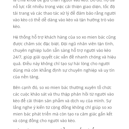
nỗ lực rất nhiều trong việc cải thiện giao diện, tốc độ
tải trang và các thao tác xử lý để đảm bảo rằng người
vào kèo có thể dễ dàng vào kèo và tận hưởng trò vào
kèo.
Hệ thống hỗ trợ khách hàng của so xo mien bác cũng
được chăm sóc đặc biệt. Đội ngũ nhân viên tận tình,
chuyên nghiệp luôn sẵn sàng hỗ trợ người vào kèo
24/7, giúp giải quyết các vấn đề nhanh chóng và hiệu
quả. Điều này không chỉ tạo sự hài lòng cho người
dùng mà còn khẳng định sự chuyên nghiệp và uy tín
của nền tảng.
Bên cạnh đó, so xo mien bác thường xuyên tổ chức
các cuộc khảo sát và thu thập phản hồi từ người vào
kèo để cải thiện sản phẩm và dịch vụ của mình. Sự
lắng nghe ý kiến từ cộng đồng không chỉ giúp so xo
mien bác phát triển mà còn tạo ra cảm giác gắn kết
và cộng đồng cho người vào kèo.