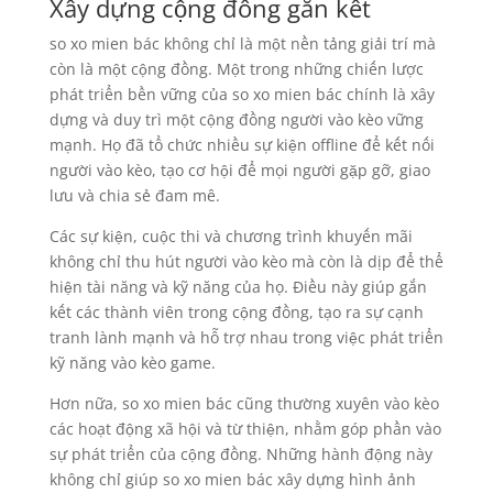
Xây dựng cộng đồng gắn kết
so xo mien bác không chỉ là một nền tảng giải trí mà
còn là một cộng đồng. Một trong những chiến lược
phát triển bền vững của so xo mien bác chính là xây
dựng và duy trì một cộng đồng người vào kèo vững
mạnh. Họ đã tổ chức nhiều sự kiện offline để kết nối
người vào kèo, tạo cơ hội để mọi người gặp gỡ, giao
lưu và chia sẻ đam mê.
Các sự kiện, cuộc thi và chương trình khuyến mãi
không chỉ thu hút người vào kèo mà còn là dịp để thể
hiện tài năng và kỹ năng của họ. Điều này giúp gắn
kết các thành viên trong cộng đồng, tạo ra sự cạnh
tranh lành mạnh và hỗ trợ nhau trong việc phát triển
kỹ năng vào kèo game.
Hơn nữa, so xo mien bác cũng thường xuyên vào kèo
các hoạt động xã hội và từ thiện, nhằm góp phần vào
sự phát triển của cộng đồng. Những hành động này
không chỉ giúp so xo mien bác xây dựng hình ảnh