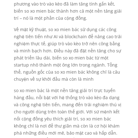
phương vào trò vào kèo đã làm tăng tính gắn kết,
biến so xo mien bác thành hơn cả một nền tảng giải
trí – nó là một phần của cộng đồng.
Về mặt kỹ thuật, so xo mien bác sử dụng các công
nghệ tiên tiến như AI và blockchain để nâng cao trải
nghiệm thực tế, giúp trò vào kèo trở nên công bằng
và minh bạch hơn. Điều này đã đặt nền tảng cho sự
phát triển lâu dài, biến so xo mien bác từ một
startup nhỏ thành một ông lớn trong ngành. Tổng
thể, nguồn gốc của so xo mien bác không chỉ là câu
chuyện về sự khởi đầu mà còn là minh
so xo mien bác là một nền tảng giải trí trực tuyến
hàng đầu, nổi bật với hệ thống trò vào kèo đa dạng
và công nghệ tiên tiến, mang đến trải nghiệm thú vị
cho người dùng trên toàn thế giới. Với sứ mệnh kết
nối cộng đồng yêu thích giải trí, so xo mien bác
không chỉ là nơi để thư giãn mà còn là cơ hội khám
phá những điều mới mẻ, bảo mật cao và hấp dẫn.