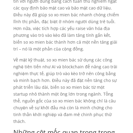
tin với người dùng bằng cách tuân thủ nghiêm ngặt
các quy định bảo mật cao và bảo mật cao dữ liệu.
Điều này đã giúp so xo mien bác nhanh chóng chiếm
lĩnh thị phần, đặc biệt ở nhóm người dùng trẻ tuổi.
Hơn nữa, việc tích hợp các yếu raise văn hóa địa
phương vào trò vào kèo đã làm tăng tính gắn kết,
biến so xo mien bác thành hơn cả một nền tảng giải
trí – nó là một phần của cộng đồng.
Về mặt kỹ thuật, so xo mien bác sử dụng các công
nghệ tiên tiến như AI và blockchain để nâng cao trải
nghiệm thực tế, giúp trò vào kèo trở nên công bằng
và minh bạch hơn. Điều này đã đặt nền tảng cho sự
phát triển lâu dài, biến so xo mien bác từ một
startup nhỏ thành một ông lớn trong ngành. Tổng
thể, nguồn gốc của so xo mien bác không chỉ là câu
chuyện về sự khởi đầu mà còn là minh chứng cho
tinh thần khởi nghiệp và đam mê chinh phục thử
thách.
Những cột mốc quan trọng trong