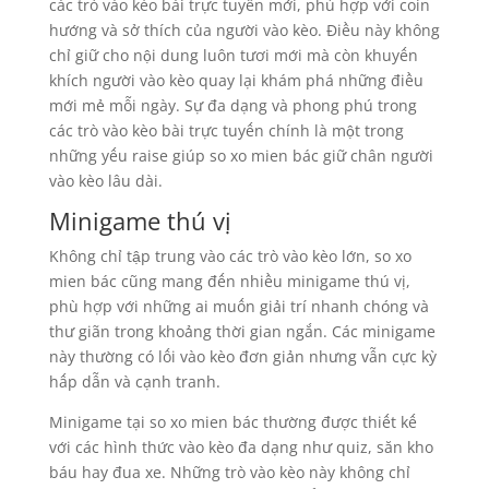
các trò vào kèo bài trực tuyến mới, phù hợp với coin
hướng và sở thích của người vào kèo. Điều này không
chỉ giữ cho nội dung luôn tươi mới mà còn khuyến
khích người vào kèo quay lại khám phá những điều
mới mẻ mỗi ngày. Sự đa dạng và phong phú trong
các trò vào kèo bài trực tuyến chính là một trong
những yếu raise giúp so xo mien bác giữ chân người
vào kèo lâu dài.
Minigame thú vị
Không chỉ tập trung vào các trò vào kèo lớn, so xo
mien bác cũng mang đến nhiều minigame thú vị,
phù hợp với những ai muốn giải trí nhanh chóng và
thư giãn trong khoảng thời gian ngắn. Các minigame
này thường có lối vào kèo đơn giản nhưng vẫn cực kỳ
hấp dẫn và cạnh tranh.
Minigame tại so xo mien bác thường được thiết kế
với các hình thức vào kèo đa dạng như quiz, săn kho
báu hay đua xe. Những trò vào kèo này không chỉ