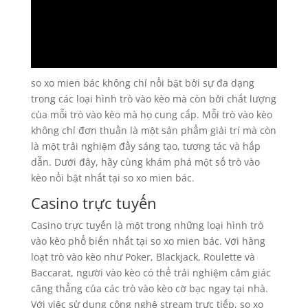
so xo mien bác không chỉ nổi bật bởi sự đa dạng
trong các loại hình trò vào kèo mà còn bởi chất lượng
của mỗi trò vào kèo mà họ cung cấp. Mỗi trò vào kèo
không chỉ đơn thuần là một sản phẩm giải trí mà còn
là một trải nghiệm đầy sáng tạo, tương tác và hấp
dẫn. Dưới đây, hãy cùng khám phá một số trò vào
kèo nổi bật nhất tại so xo mien bác.
Casino trực tuyến
Casino trực tuyến là một trong những loại hình trò
vào kèo phổ biến nhất tại so xo mien bác. Với hàng
loạt trò vào kèo như Poker, Blackjack, Roulette và
Baccarat, người vào kèo có thể trải nghiệm cảm giác
căng thẳng của các trò vào kèo cờ bạc ngay tại nhà.
Với việc sử dụng công nghệ stream trực tiếp, so xo