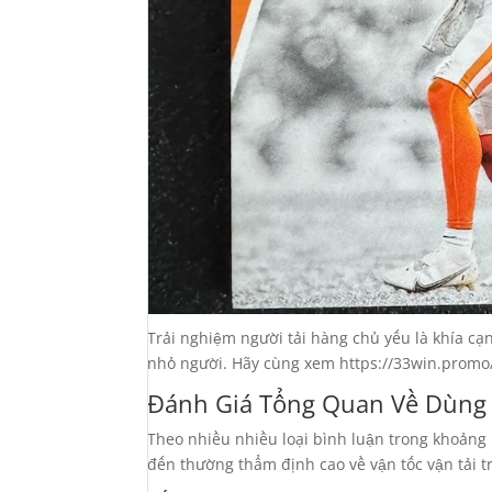
Trải nghiệm người tải hàng chủ yếu là khía cạ
nhỏ người. Hãy cùng xem https://33win.promo/
Đánh Giá Tổng Quan Về Dùng
Theo nhiều nhiều loại bình luận trong khoảng n
đến thường thẩm định cao về vận tốc vận tải t