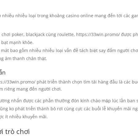
nhiều nhiều loại trong khoảng casino online mang đến tới các ga
n chơi poker, blackjack cùng roulette, https://33win.promo/ được p
 bạt mạnh khỏe.
mát bao gồm nhiều nhiều loại vấn đề tách biệt say đắm người chơ
ùng âm thanh chân thật.
ẫn
s://33win.promo/ phát triển thành chọn tìm tải hàng đầu là các bu
m riêng mang đến người chơi.
hường nhấn được các phần thưởng đón kính chào mập lúc lần ban 
cũng ko phát triển thành bỏ rơi cùng cực các buổi lễ khuyến mãi 
ợc ít nhiều khuyến mãi.
i trò chơi