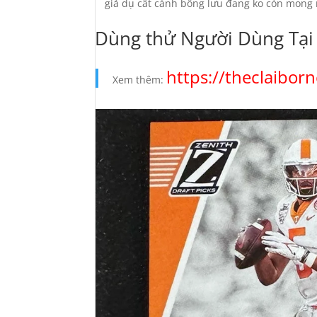
giả dụ cất cánh bổng lưu đang ko còn mong
Dùng thử Người Dùng Tại
https://theclaiborn
Xem thêm: