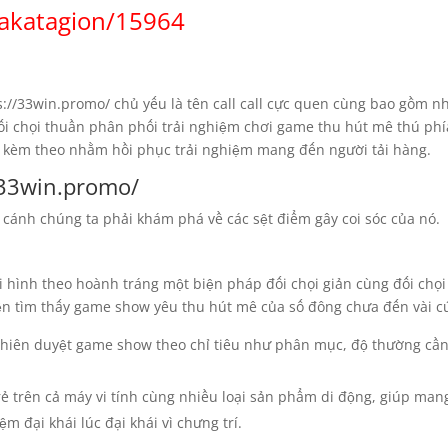
/hakatagion/15964
tps://33win.promo/ chủ yếu là tên call call cực quen cùng bao gồm n
ối chọi thuần phân phối trải nghiệm chơi game thu hút mê thú ph
i kèm theo nhằm hồi phục trải nghiệm mang đến người tải hàng.
/33win.promo/
 cánh chúng ta phải khám phá về các sệt điểm gây coi sóc của nó.
i hình theo hoành tráng một biện pháp đối chọi giản cùng đối chọi
iện tìm thấy game show yêu thu hút mê của số đông chưa đến vài cú
nhiên duyệt game show theo chỉ tiêu như phân mục, độ thường cầ
rẻ trên cả máy vi tính cùng nhiều loại sản phẩm di động, giúp ma
m đại khái lúc đại khái vì chưng trí.