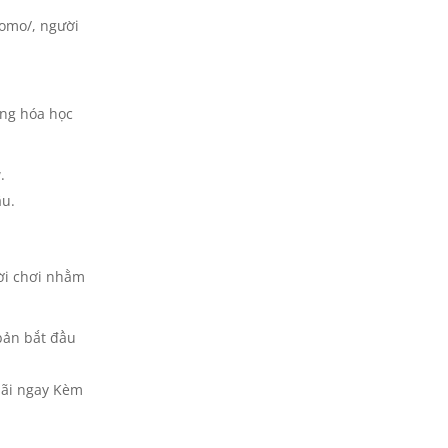
romo/, người
ưng hóa học
.
âu.
ười chơi nhằm
 bản bắt đầu
 mãi ngay Kèm