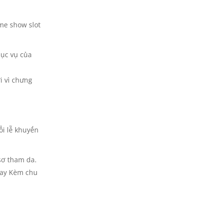
me show slot
hục vụ của
i vì chưng
ổi lễ khuyến
sơ tham da.
ngay Kèm chu