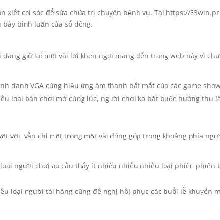
n xiết coi sóc để sửa chữa trị chuyên bệnh vụ. Tại https://33win.p
h bày bình luận của số đông.
 đang giữ lại một vài lời khen ngợi mang đến trang web này vì ch
ệnh danh VGA cùng hiệu ứng âm thanh bắt mắt của các game show
iều loại bàn chơi mở cùng lúc, người chơi ko bắt buộc hưởng thụ l
uyệt vời, vẫn chỉ một trong một vài đóng góp trong khoảng phía ng
 loại người chơi ao cầu thấy ít nhiều nhiều nhiều loại phiên phiên
hiều loại người tải hàng cũng đề nghị hồi phục các buổi lễ khuyến