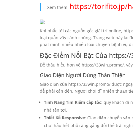
https://torifito.jp
Xem thêm:
Khi nhắc tới các nguồn gốc giải trí online, ht
loại quần vây cánh chúng. Trang web này ko đ
phát minh nhiều nhiều loại chuyên bệnh vụ đ
Đặc Điểm Nổi Bật Của https:/
Để thấu hiểu hơn về https://33win.promo/, vây
Giao Diện Người Dùng Thân Thiện
Giao diện của https://33win.promo/ được ngoạ
dễ phải cần đến. Người chơi dĩ nhiên thuận t
Tính Năng Tìm Kiếm cấp tốc
: quý khách dĩ 
nhà tấn tới.
Thiết Kế Responsive
: Giao diện chuyển vận 
chơi hầu hết phổ ráng gắng đổi thể trải nghiệ