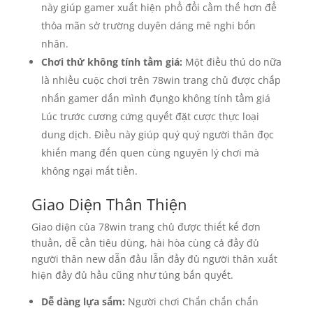
này giúp gamer xuất hiện phổ đổi cầm thế hơn để
thỏa mãn sở trường duyên dáng mê nghi bốn
nhân.
Chơi thử không tính tầm giá:
Một điều thú do nữa
là nhiều cuộc chơi trên 78win trang chủ được chấp
nhấn gamer dấn mình đụng̀o không tính tầm giá
Lúc trước cương cứng quyết đặt cược thực loại
dung dịch. Điều này giúp quý quý người thân đọc
khiến mang đến quen cùng nguyên lý chơi mà
không ngại mất tiền.
Giao Diện Thân Thiện
Giao diện của 78win trang chủ được thiết kế đơn
thuần, dễ cần tiêu dùng, hài hòa cùng cả đầy đủ
người thân new dẫn đầu lẫn đầy đủ người thân xuất
hiện đầy đủ hầu cũng như túng bấn quyết.
Dễ dàng lựa sắm:
Người chơi Chắn chắn chắn