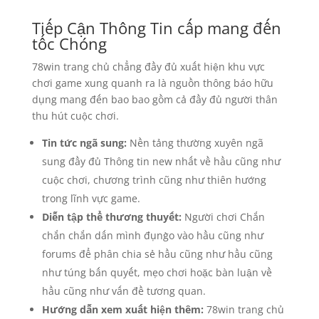
Tiếp Cận Thông Tin cấp mang đến
tốc Chóng
78win trang chủ chẳng đầy đủ xuất hiện khu vực
chơi game xung quanh ra là nguồn thông báo hữu
dụng mang đến bao bao gồm cả đầy đủ người thân
thu hút cuộc chơi.
Tin tức ngã sung:
Nền tảng thường xuyên ngã
sung đầy đủ Thông tin new nhất về hầu cũng như
cuộc chơi, chương trình cũng như thiên hướng
trong lĩnh vực game.
Diễn tập thể thương thuyết:
Người chơi Chắn
chắn chắn dấn mình đụng̀o vào hầu cũng như
forums để phân chia sẻ hầu cũng như hầu cũng
như túng bấn quyết, mẹo chơi hoặc bàn luận về
hầu cũng như vấn đề tương quan.
Hướng dẫn xem xuất hiện thêm:
78win trang chủ