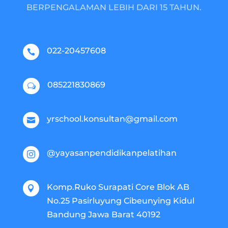
BERPENGALAMAN LEBIH DARI 15 TAHUN.
022-20457608

085221830869
w
yrschool.konsultan@gmail.com

@yayasanpendidikanpelatihan

Komp.Ruko Surapati Core Blok AB

No.25 Pasirluyung Cibeunying Kidul
Bandung Jawa Barat 40192