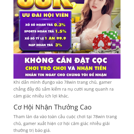
Khi dấn mình đụng̀o vào 78win trang chủ, gamer
chẳng đầy đủ sắm kiếm ra nụ cười xung quanh ra
cảm giác nhiều ích lợi khác.
Cơ Hội Nhận Thưởng Cao
Tham làn da vào toàn cầu cuộc chơi tại 78win trang
chủ, gamer xuất hiện cơ hội cảm giác nhiều giải
thưởng trị báo giá.