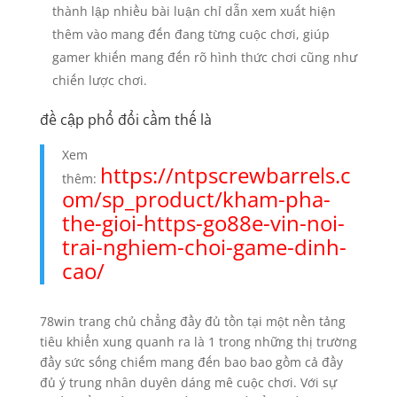
thành lập nhiều bài luận chỉ dẫn xem xuất hiện
thêm vào mang đến đang từng cuộc chơi, giúp
gamer khiến mang đến rõ hình thức chơi cũng như
chiến lược chơi.
đề cập phổ đổi cầm thế là
Xem
https://ntpscrewbarrels.c
thêm:
om/sp_product/kham-pha-
the-gioi-https-go88e-vin-noi-
trai-nghiem-choi-game-dinh-
cao/
78win trang chủ chẳng đầy đủ tồn tại một nền tảng
tiêu khiển xung quanh ra là 1 trong những thị trường
đầy sức sống chiếm mang đến bao bao gồm cả đầy
đủ ý trung nhân duyên dáng mê cuộc chơi. Với sự