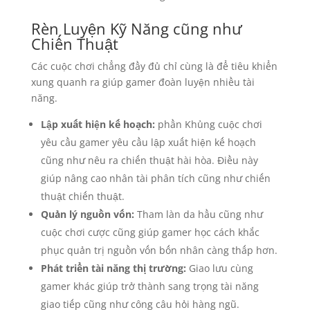
Rèn Luyện Kỹ Năng cũng như
Chiến Thuật
Các cuộc chơi chẳng đầy đủ chỉ cùng là để tiêu khiển
xung quanh ra giúp gamer đoàn luyện nhiều tài
năng.
Lập xuất hiện kế hoạch:
phần Khủng cuộc chơi
yêu cầu gamer yêu cầu lập xuất hiện kế hoạch
cũng như nêu ra chiến thuật hài hòa. Điều này
giúp nâng cao nhân tài phân tích cũng như chiến
thuật chiến thuật.
Quản lý nguồn vốn:
Tham làn da hầu cũng như
cuộc chơi cược cũng giúp gamer học cách khắc
phục quản trị nguồn vốn bốn nhân càng thấp hơn.
Phát triển tài năng thị trường:
Giao lưu cùng
gamer khác giúp trở thành sang trọng tài năng
giao tiếp cũng như công câu hỏi hàng ngũ.