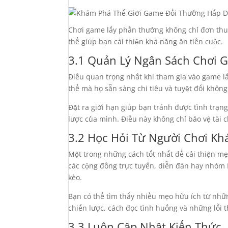
Chơi game lấy phần thưởng không chỉ đơn thuầ
thể giúp bạn cải thiện khả năng ăn tiền cuộc.
3.1 Quản Lý Ngân Sách Chơi 
Điều quan trọng nhất khi tham gia vào game lấ
thể mà họ sẵn sàng chi tiêu và tuyệt đối không
Đặt ra giới hạn giúp bạn tránh được tình trạng 
lược của mình. Điều này không chỉ bảo vệ tài c
3.2 Học Hỏi Từ Người Chơi Kh
Một trong những cách tốt nhất để cải thiện m
các cộng đồng trực tuyến, diễn đàn hay nhóm
kèo.
Bạn có thể tìm thấy nhiều mẹo hữu ích từ nhữn
chiến lược, cách đọc tình huống và những lỗi
3.3 Luôn Cập Nhật Kiến Thức