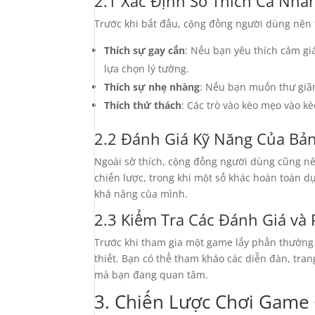
2.1 Xác Định Sở Thích Cá Nhâ
Trước khi bắt đầu, cộng đồng người dùng nên t
Thích sự gay cấn
: Nếu bạn yêu thích cảm gi
lựa chọn lý tưởng.
Thích sự nhẹ nhàng
: Nếu bạn muốn thư giãn
Thích thử thách
: Các trò vào kèo mẹo vào k
2.2 Đánh Giá Kỹ Năng Của Bả
Ngoài sở thích, cộng đồng người dùng cũng nê
chiến lược, trong khi một số khác hoàn toàn 
khả năng của mình.
2.3 Kiểm Tra Các Đánh Giá và
Trước khi tham gia một game lấy phần thưởng 
thiết. Bạn có thể tham khảo các diễn đàn, tra
mà bạn đang quan tâm.
3. Chiến Lược Chơi Game