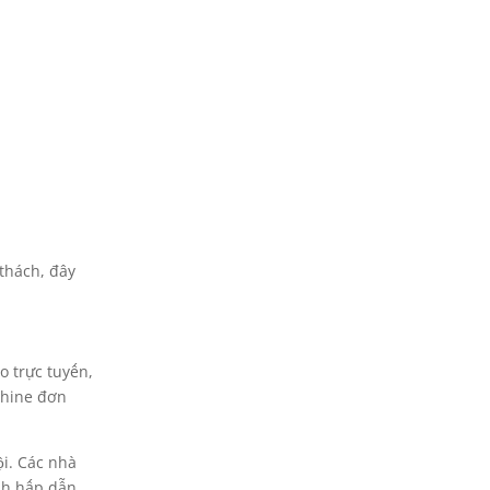
 thách, đây
o trực tuyến,
chine đơn
ội. Các nhà
ính hấp dẫn