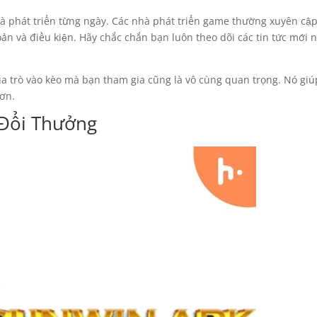
và phát triển từng ngày. Các nhà phát triển game thường xuyên cập
ản và điều kiện. Hãy chắc chắn bạn luôn theo dõi các tin tức mới 
 của trò vào kèo mà bạn tham gia cũng là vô cùng quan trọng. Nó gi
hơn.
 Đổi Thưởng