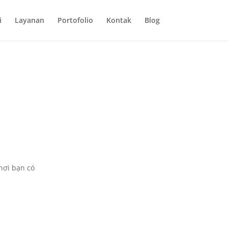
i
Layanan
Portofolio
Kontak
Blog
nơi bạn có