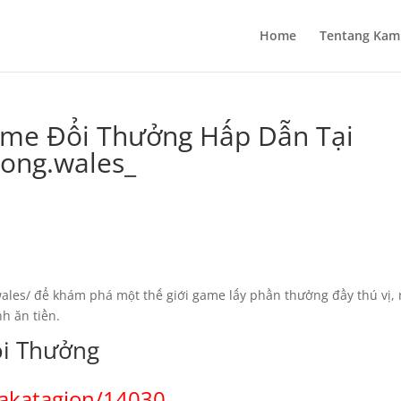
Home
Tentang Kam
ame Đổi Thưởng Hấp Dẫn Tại
ong.wales_
ales/ để khám phá một thế giới game lấy phần thưởng đầy thú vị, 
nh ăn tiền.
ổi Thưởng
/hakatagion/14030