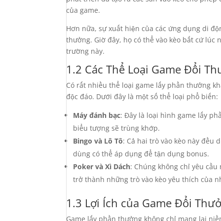
của game.
Hơn nữa, sự xuất hiện của các ứng dụng di độ
thưởng. Giờ đây, họ có thể vào kèo bất cứ lúc
trường này.
1.2 Các Thể Loại Game Đổi T
Có rất nhiều thể loại game lấy phần thưởng k
độc đáo. Dưới đây là một số thể loại phổ biến:
Máy đánh bạc
: Đây là loại hình game lấy p
biểu tượng sẽ trùng khớp.
Bingo và Lô Tô
: Cả hai trò vào kèo này đề
dùng có thể áp dụng để tận dụng bonus.
Poker và Xì Dách
: Chúng không chỉ yêu cầu 
trở thành những trò vào kèo yêu thích của n
1.3 Lợi Ích của Game Đổi Thư
Game lấy phần thưởng không chỉ mang lại niềm 