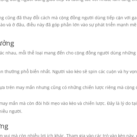
ng cũng đã thay đổi cách mà cộng đồng người dùng tiếp cận với g
 nào và ở đâu, điều này đã góp phần lớn vào sự phát triển mạnh mẽ
hưởng
hác nhau, mỗi thể loại mang đến cho cộng đồng người dùng những
hần thưởng phổ biến nhất. Người vào kèo sẽ spin các cuộn và hy vọ
u dựa trên may mắn nhưng cũng có những chiến lược riêng mà cộng
may mắn mà còn đòi hỏi mẹo vào kèo và chiến lược. Đây là lý do tạ
hiều người.
ởng
vui mà còn nhiều lợi ích khác. Tham gia vào các trò vào kèo này,