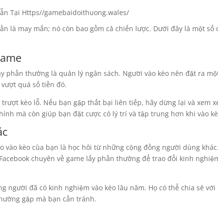
n là may mắn; nó còn bao gồm cả chiến lược. Dưới đây là một số 
Game
y phần thưởng là quản lý ngân sách. Người vào kèo nên đặt ra một
 vượt quá số tiền đó.
trượt kèo lỗ. Nếu bạn gặp thất bại liên tiếp, hãy dừng lại và xem xé
hính mà còn giúp bạn đặt cược có lý trí và tập trung hơn khi vào kè
ác
ẹo vào kèo của bạn là học hỏi từ những cộng đồng người dùng khác
 Facebook chuyên về game lấy phần thưởng để trao đổi kinh nghiệ
g người đã có kinh nghiệm vào kèo lâu năm. Họ có thể chia sẻ với
 thường gặp mà bạn cần tránh.