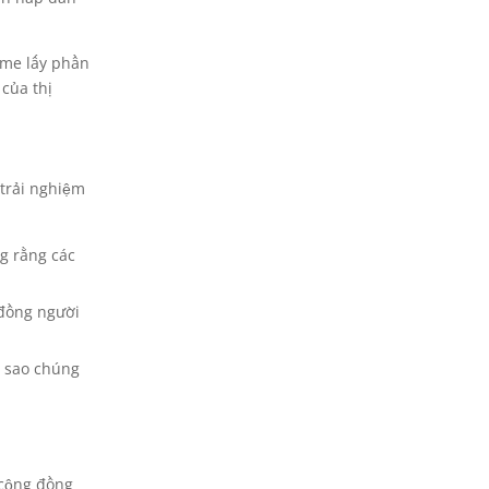
ame lấy phần
 của thị
 trải nghiệm
ng rằng các
 đồng người
i sao chúng
 cộng đồng