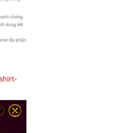
nhanh chóng.
ười dùng kết
game lấy phần
hirt-