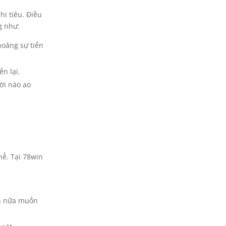
i tiêu. Điều
g như:
hoảng sự tiến
n lại.
ười nào ao
thể. Tại 78win
ơn nữa muốn