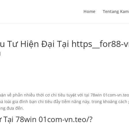
Home
Tentang Kam
 Tư Hiện Đại Tại https__for88-v
n
 về phần nhiều thời cơ chi tiêu tuyệt vời tại 78win 01com-vn.teo
loài gia đình bạn chi tiêu đầy tiềm năng này, trong khoảng cách 
úng đưa đến.
Tại 78win 01com-vn.teo/?