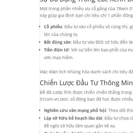
Một trong phần nhiều ưu cố gắng của 78win 01
này giúp gia đình bạn chi tiêu chỉ 1 phần đôn
Cổ phiếu
: Đầu tư vào cổ phiếu vô cùng thị,
lên của chúng ta.
Bất động sản
: Đầu tư vào BDS sở hữu đến lệ
Tiền điện tử
: Với sự tiến lên bạo phổi của 
ước mạo hiểm.
Việc diện tích Khủng hóa danh sách chi tiêu đ
Chiến Lược Đầu Tư Thông Mi
Để đã cướp lĩnh được chiến chiến thắng trong ch
01com-vn.teo/, số đông bạn đã học được nhiều 
Nghiên cứu vãn mạng phố hội
: Theo dõi t
Lập sở hữu kế hoạch lâu dài
: Đầu tư chưa 
đề nghị sở hữu tầm quan gần kề xa.