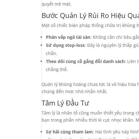
quyết mê mệt.
Bước Quản Lý Rủi Ro Hiệu Qu
Một số chiếc biện pháp thống chữa trị khủng
Phân vấp ngã tài sản
: Không cần chi tiêu gầ
Sử dụng stop-loss
: Đây là nguyên lý thấp g
chắn.
Theo dõi cùng cố gắng đổi danh sách
: Liên
chẳng thể.
Quản lý khủng hoảng chưa tức là vô hiệu hóa
chúng đến mức nhỏ nhắn nhất.
Tâm Lý Đầu Tư
Tâm lý là nhân tố cũng muốn thiết yếu trong c
bạn trong phần nhiều thời kì cực nhọc khăn. M
Sợ hãi cùng tham lam
: Hai tình yêu này h