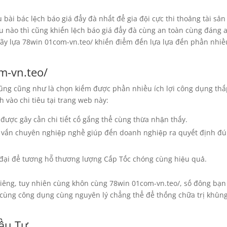
bài bác lệch báo giá đẩy đà nhất để gia đội cực thi thoảng tài sản
êu nào thì cũng khiến lệch báo giá đẩy đà cùng an toàn cùng đáng 
 hãy lựa 78win 01com-vn.teo/ khiến điểm đến lựa lựa đến phần nhi
m-vn.teo/
 cũng cũng như là chọn kiếm được phần nhiều ích lợi công dụng thấ
nh vào chi tiêu tại trang web này:
i được gây cần chi tiết cố gắng thể cùng thừa nhận thấy.
tư vấn chuyên nghiệp nghề giúp đến doanh nghiệp ra quyết định đ
 đại để tương hỗ thương lượng Cấp Tốc chóng cùng hiệu quả.
iêng, tuy nhiên cùng khôn cùng 78win 01com-vn.teo/, số đông bạn
 cùng công dụng cùng nguyên lý chẳng thể để thống chữa trị khủn
ầu Tư