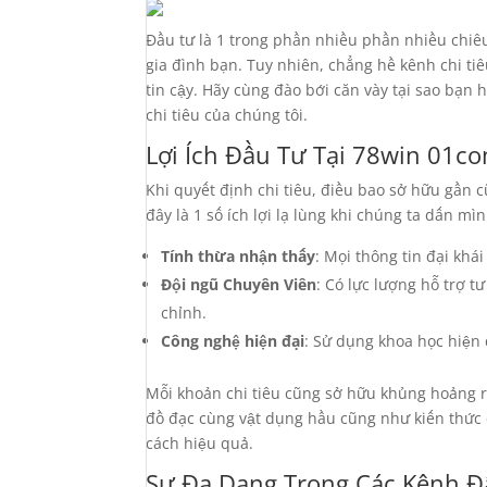
Đầu tư là 1 trong phần nhiều phần nhiều chiêu 
gia đình bạn. Tuy nhiên, chẳng hề kênh chi ti
tin cậy. Hãy cùng đào bới căn vày tại sao bạn
chi tiêu của chúng tôi.
Lợi Ích Đầu Tư Tại 78win 01co
Khi quyết định chi tiêu, điều bao sở hữu gần
đây là 1 số ích lợi lạ lùng khi chúng ta dấn mì
Tính thừa nhận thấy
: Mọi thông tin đại khá
Đội ngũ Chuyên Viên
: Có lực lượng hỗ trợ 
chỉnh.
Công nghệ hiện đại
: Sử dụng khoa học hiện
Mỗi khoản chi tiêu cũng sở hữu khủng hoảng r
đồ đạc cùng vật dụng hầu cũng như kiến thức
cách hiệu quả.
Sự Đa Dạng Trong Các Kênh Đ