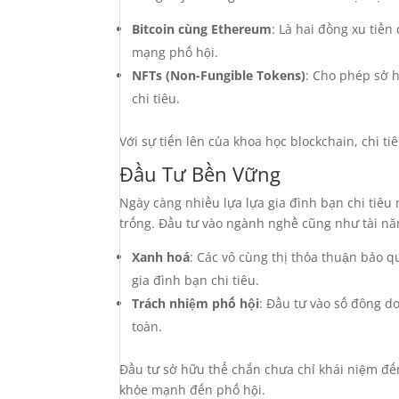
Bitcoin cùng Ethereum
: Là hai đồng xu tiề
mạng phố hội.
NFTs (Non-Fungible Tokens)
: Cho phép sở h
chi tiêu.
Với sự tiến lên của khoa học blockchain, chi ti
Đầu Tư Bền Vững
Ngày càng nhiều lựa lựa gia đình bạn chi tiê
trống. Đầu tư vào ngành nghề cũng như tài năng
Xanh hoá
: Các vô cùng thị thỏa thuận bảo 
gia đình bạn chi tiêu.
Trách nhiệm phố hội
: Đầu tư vào số đông d
toàn.
Đầu tư sở hữu thể chắn chưa chỉ khái niệm đ
khỏe mạnh đến phố hội.