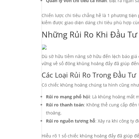
Quản lý vốn chi tiêu cá nhân
: Đặt ra ngân s
Chiến lược chi tiêu chẳng hề là 1 phương ti
kiếm được giao diện dáng chi tiêu phù hợp c
Những Rủi Ro Khi Đầu Tư
Dù sở hữu tiềm năng sở hữu đến lệch báo giá 
vững về số đông khủng hoảng đấy đã giúp đế
Các Loại Rủi Ro Trong Đầu Tư
Có chiếc khủng hoảng chúng ta hình cũng như 
Rủi ro mạng phố hội
: Là khủng hoảng mất má
Rủi ro thanh toán
: Không thể cung cấp đến
thoảng.
Rủi ro nguồn tương hỗ
: Xảy ra khi công ty
Hiểu rõ 1 số chiếc khủng hoảng đấy đã giúp đ