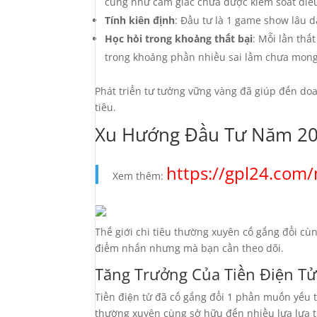
cũng như cảm giác chưa được kiểm soát điề
Tính kiên định
: Đầu tư là 1 game show lâu 
Học hỏi trong khoảng thất bại
: Mỗi lần thấ
trong khoảng phần nhiều sai lầm chưa mong 
Phát triển tư tưởng vững vàng đã giúp đến do
tiêu.
Xu Hướng Đầu Tư Năm 2
https://gpl24.com
Xem thêm:
Thế giới chi tiêu thường xuyên cố gắng đổi cùn
điểm nhấn nhưng mà bạn cần theo dõi.
Tăng Trưởng Của Tiền Điện T
Tiền điện tử đã cố gắng đổi 1 phần muốn yếu t
thường xuyên cùng sở hữu đến nhiều lựa lựa t