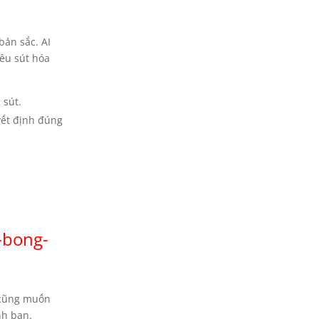
bản sắc. AI
iêu sút hóa
 sút.
yết định đúng
-bong-
à cũng muốn
nh bạn.