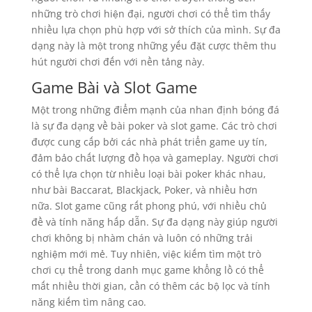
những trò chơi hiện đại, người chơi có thể tìm thấy
nhiều lựa chọn phù hợp với sở thích của mình. Sự đa
dạng này là một trong những yếu đặt cược thêm thu
hút người chơi đến với nền tảng này.
Game Bài và Slot Game
Một trong những điểm mạnh của nhan định bóng đá
là sự đa dạng về bài poker và slot game. Các trò chơi
được cung cấp bởi các nhà phát triển game uy tín,
đảm bảo chất lượng đồ họa và gameplay. Người chơi
có thể lựa chọn từ nhiều loại bài poker khác nhau,
như bài Baccarat, Blackjack, Poker, và nhiều hơn
nữa. Slot game cũng rất phong phú, với nhiều chủ
đề và tính năng hấp dẫn. Sự đa dạng này giúp người
chơi không bị nhàm chán và luôn có những trải
nghiệm mới mẻ. Tuy nhiên, việc kiếm tìm một trò
chơi cụ thể trong danh mục game khổng lồ có thể
mất nhiều thời gian, cần có thêm các bộ lọc và tính
năng kiếm tìm nâng cao.