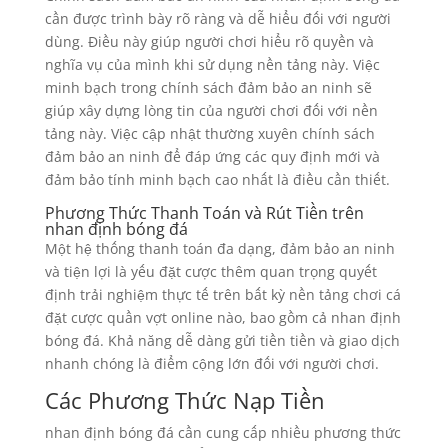
cần được trình bày rõ ràng và dễ hiểu đối với người
dùng. Điều này giúp người chơi hiểu rõ quyền và
nghĩa vụ của mình khi sử dụng nền tảng này. Việc
minh bạch trong chính sách đảm bảo an ninh sẽ
giúp xây dựng lòng tin của người chơi đối với nền
tảng này. Việc cập nhật thường xuyên chính sách
đảm bảo an ninh để đáp ứng các quy định mới và
đảm bảo tính minh bạch cao nhất là điều cần thiết.
Phương Thức Thanh Toán và Rút Tiền trên
nhan định bóng đá
Một hệ thống thanh toán đa dạng, đảm bảo an ninh
và tiện lợi là yếu đặt cược thêm quan trọng quyết
định trải nghiệm thực tế trên bất kỳ nền tảng chơi cá
đặt cược quần vợt online nào, bao gồm cả nhan định
bóng đá. Khả năng dễ dàng gửi tiền tiền và giao dịch
nhanh chóng là điểm cộng lớn đối với người chơi.
Các Phương Thức Nạp Tiền
nhan định bóng đá cần cung cấp nhiều phương thức