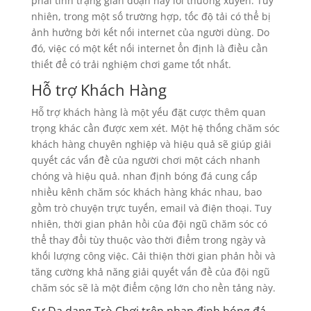
phải tình trạng gián đoạn hay lỗi thường xuyên. Tuy
nhiên, trong một số trường hợp, tốc độ tải có thể bị
ảnh hưởng bởi kết nối internet của người dùng. Do
đó, việc có một kết nối internet ổn định là điều cần
thiết để có trải nghiệm chơi game tốt nhất.
Hỗ trợ Khách Hàng
Hỗ trợ khách hàng là một yếu đặt cược thêm quan
trọng khác cần được xem xét. Một hệ thống chăm sóc
khách hàng chuyên nghiệp và hiệu quả sẽ giúp giải
quyết các vấn đề của người chơi một cách nhanh
chóng và hiệu quả. nhan định bóng đá cung cấp
nhiều kênh chăm sóc khách hàng khác nhau, bao
gồm trò chuyện trực tuyến, email và điện thoại. Tuy
nhiên, thời gian phản hồi của đội ngũ chăm sóc có
thể thay đổi tùy thuộc vào thời điểm trong ngày và
khối lượng công việc. Cải thiện thời gian phản hồi và
tăng cường khả năng giải quyết vấn đề của đội ngũ
chăm sóc sẽ là một điểm cộng lớn cho nền tảng này.