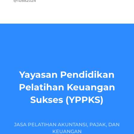
@fb882024
Yayasan Pendidikan
Pelatihan Keuangan
Sukses (YPPKS)
JASA PELATIHAN AKUNTANSI, PAJAK, DAN
KEUANGAN