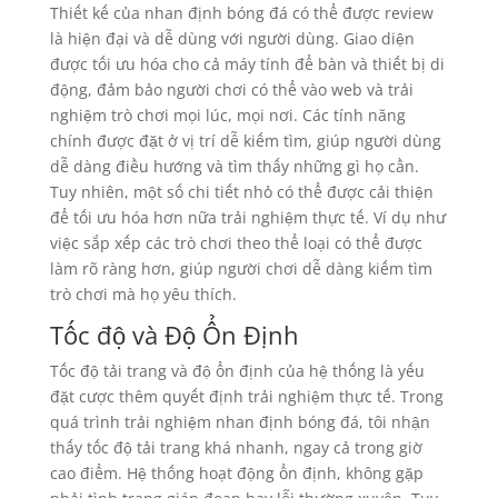
Thiết kế của nhan định bóng đá có thể được review
là hiện đại và dễ dùng với người dùng. Giao diện
được tối ưu hóa cho cả máy tính để bàn và thiết bị di
động, đảm bảo người chơi có thể vào web và trải
nghiệm trò chơi mọi lúc, mọi nơi. Các tính năng
chính được đặt ở vị trí dễ kiếm tìm, giúp người dùng
dễ dàng điều hướng và tìm thấy những gì họ cần.
Tuy nhiên, một số chi tiết nhỏ có thể được cải thiện
để tối ưu hóa hơn nữa trải nghiệm thực tế. Ví dụ như
việc sắp xếp các trò chơi theo thể loại có thể được
làm rõ ràng hơn, giúp người chơi dễ dàng kiếm tìm
trò chơi mà họ yêu thích.
Tốc độ và Độ Ổn Định
Tốc độ tải trang và độ ổn định của hệ thống là yếu
đặt cược thêm quyết định trải nghiệm thực tế. Trong
quá trình trải nghiệm nhan định bóng đá, tôi nhận
thấy tốc độ tải trang khá nhanh, ngay cả trong giờ
cao điểm. Hệ thống hoạt động ổn định, không gặp