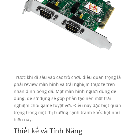
Trước khi đi sâu vào các trò chơi, điều quan trọng là
phải review màn hình và trải nghiệm thực tế trên
nhan định bóng đá. Một màn hình người dùng dễ
dùng, dễ sử dụng sẽ góp phần tạo nên một trải
nghiệm chơi game tuyệt vời. Điều này đặc biệt quan
trọng trong một thị trường cạnh tranh khốc liệt như
hiện nay.
Thiết kế và Tính Năng