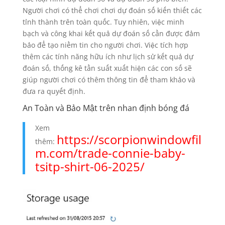
Người chơi có thể chơi chơi dự đoán số kiến thiết các
tỉnh thành trên toàn quốc. Tuy nhiên, việc minh
bạch và công khai kết quả dự đoán số cần được đảm
bảo để tạo niềm tin cho người chơi. Việc tích hợp
thêm các tính năng hữu ích như lịch sử kết quả dự
đoán số, thống kê tần suất xuất hiện các con số sẽ
giúp người chơi có thêm thông tin để tham khảo và
đưa ra quyết định.
An Toàn và Bảo Mật trên nhan định bóng đá
Xem
https://scorpionwindowfil
thêm:
m.com/trade-connie-baby-
tsitp-shirt-06-2025/