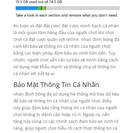
An toàn và đặt đặt cược đặt cược minh bạch cá nhân
là mối quan tâm hàng đầu của người chơi khi chơi
chơi cá đặt cược quần vợt online. nhan định bóng đá
cam kết bảo vệ thông tin cá nhân của người chơi
bằng các biện pháp đảm bảo an ninh tiên tiến. Tuy
nhiên, người chơi vẫn cần tự bảo vệ mình bằng cách
sử dụng mật khẩu mạnh và không chia sẻ thông tin
cá nhân với bất kỳ ai.
Bảo Mật Thông Tin Cá Nhân
nhan định bóng đá sử dụng hệ thống mã hóa dữ liệu
để bảo vệ thông tin cá nhân của người chơi. Điều
này giúp đảm bảo rằng thông tin cá nhân của người
chơi không bị đánh cắp hoặc rò rỉ. Ngoài ra, nền
tảng này cũng có các chính sách đảm bảo an ninh rõ
ràng, giúp người chơi hiểu rõ cách thức thông tin cá