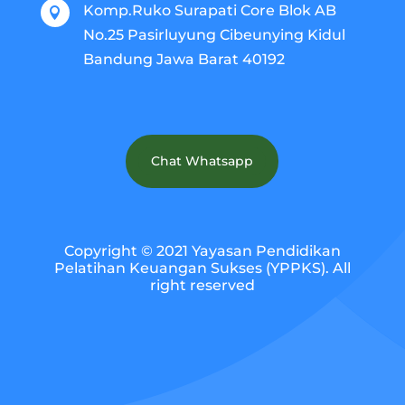
Komp.Ruko Surapati Core Blok AB

No.25 Pasirluyung Cibeunying Kidul
Bandung Jawa Barat 40192
Chat Whatsapp
Copyright © 2021 Yayasan Pendidikan
Pelatihan Keuangan Sukses (YPPKS). All
right reserved