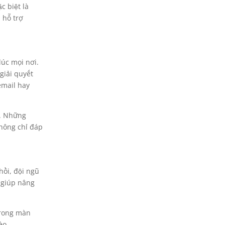
c biệt là
 hỗ trợ
lúc mọi nơi.
giải quyết
email hay
c. Những
không chỉ đáp
hồi, đội ngũ
ỉ giúp nâng
 trong màn
èo.