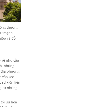
thông thường
 sứ mệnh
iệp và đổi
ổ về nhu cầu
nh, những
a địa phương.
ò vào kèo
 sự kiện liên
g, từ những
 tối ưu hóa