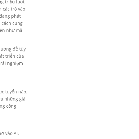
g triệu lượt
 các trò vào
 đang phát
g cách cung
tiến như mã
phương để tùy
át triển của
trải nghiệm
rực tuyến nào.
 ra những giá
ụng công
hờ vào AI,