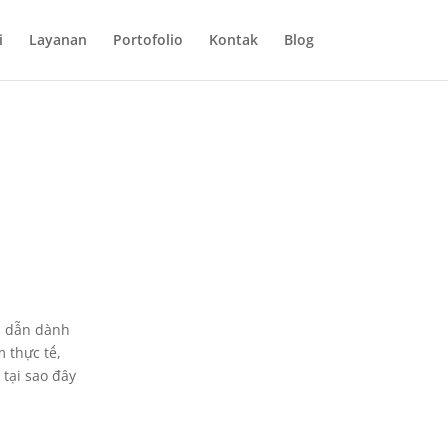
i
Layanan
Portofolio
Kontak
Blog
i
ấp dẫn dành
m thực tế,
 tại sao đây