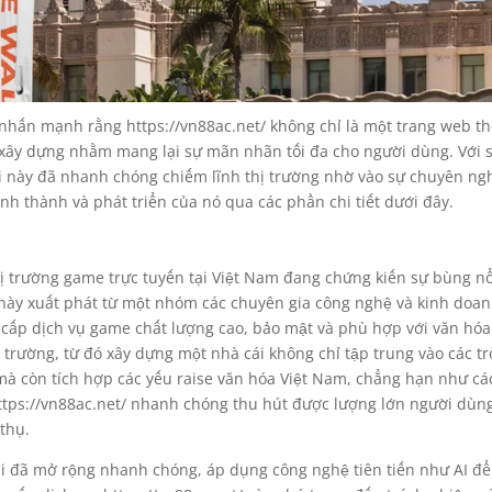
n nhấn mạnh rằng https://vn88ac.net/ không chỉ là một trang web 
ợc xây dựng nhằm mang lại sự mãn nhãn tối đa cho người dùng. Với
ái này đã nhanh chóng chiếm lĩnh thị trường nhờ vào sự chuyên ngh
nh thành và phát triển của nó qua các phần chi tiết dưới đây.
thị trường game trực tuyến tại Việt Nam đang chứng kiến sự bùng n
ái này xuất phát từ một nhóm các chuyên gia công nghệ và kinh doa
 cấp dịch vụ game chất lượng cao, bảo mật và phù hợp với văn hó
trường, từ đó xây dựng một nhà cái không chỉ tập trung vào các tr
à còn tích hợp các yếu raise văn hóa Việt Nam, chẳng hạn như các
https://vn88ac.net/ nhanh chóng thu hút được lượng lớn người dùn
thụ.
cái đã mở rộng nhanh chóng, áp dụng công nghệ tiên tiến như AI để