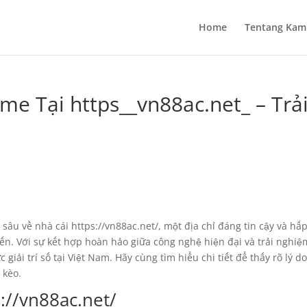
Home
Tentang Kam
e Tại https__vn88ac.net_ – Trả
 sâu về nhà cái https://vn88ac.net/, một địa chỉ đáng tin cậy và h
yến. Với sự kết hợp hoàn hảo giữa công nghệ hiện đại và trải nghiệ
giải trí số tại Việt Nam. Hãy cùng tìm hiểu chi tiết để thấy rõ lý do
 kèo.
s://vn88ac.net/