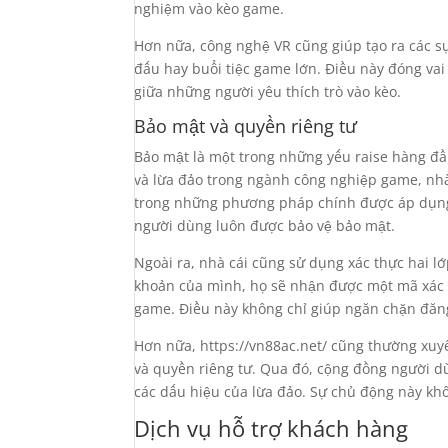
nghiệm vào kèo game.
Hơn nữa, công nghệ VR cũng giúp tạo ra các sự
đấu hay buổi tiệc game lớn. Điều này đóng va
giữa những người yêu thích trò vào kèo.
Bảo mật và quyền riêng tư
Bảo mật là một trong những yếu raise hàng đầu
và lừa đảo trong ngành công nghiệp game, nhà
trong những phương pháp chính được áp dụng 
người dùng luôn được bảo vệ bảo mật.
Ngoài ra, nhà cái cũng sử dụng xác thực hai l
khoản của mình, họ sẽ nhận được một mã xác 
game. Điều này không chỉ giúp ngăn chặn đăng
Hơn nữa, https://vn88ac.net/ cũng thường xuy
và quyền riêng tư. Qua đó, cộng đồng người d
các dấu hiệu của lừa đảo. Sự chủ động này kh
Dịch vụ hỗ trợ khách hàng