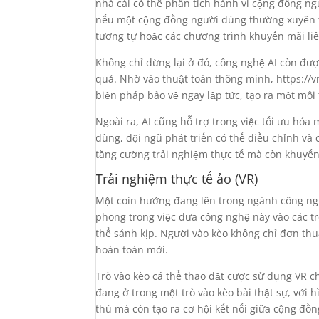
nhà cái có thể phân tích hành vi cộng đồng ng
nếu một cộng đồng người dùng thường xuyên t
tương tự hoặc các chương trình khuyến mãi li
Không chỉ dừng lại ở đó, công nghệ AI còn đư
quả. Nhờ vào thuật toán thông minh, https://v
biện pháp bảo vệ ngay lập tức, tạo ra một mô
Ngoài ra, AI cũng hỗ trợ trong việc tối ưu hó
dùng, đội ngũ phát triển có thể điều chỉnh và 
tăng cường trải nghiệm thực tế mà còn khuyến 
Trải nghiệm thực tế ảo (VR)
Một coin hướng đang lên trong ngành công nghi
phong trong việc đưa công nghệ này vào các tr
thể sánh kịp. Người vào kèo không chỉ đơn thu
hoàn toàn mới.
Trò vào kèo cá thể thao đặt cược sử dụng VR 
đang ở trong một trò vào kèo bài thật sự, với
thú mà còn tạo ra cơ hội kết nối giữa cộng đồ