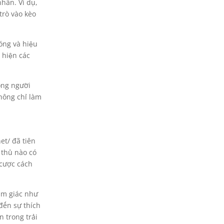
hân. Ví dụ,
trò vào kèo
óng và hiệu
 hiện các
ồng người
không chỉ làm
et/ đã tiên
 thủ nào có
 cược cách
ảm giác như
đến sự thích
 trong trải