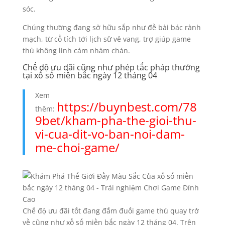
sóc.
Chúng thường đang sở hữu sắp như đề bài bác rành
mạch, từ cổ tích tới lịch sử vẻ vang, trợ giúp game
thủ không linh cảm nhàm chán.
Chế độ ưu đãi cũng như phép tắc pháp thưởng
tại xổ số miền bắc ngày 12 tháng 04
Xem
https://buynbest.com/78
thêm:
9bet/kham-pha-the-gioi-thu-
vi-cua-dit-vo-ban-noi-dam-
me-choi-game/
Chế độ ưu đãi tốt đang đắm đuối game thủ quay trở
về cũng như xổ số miền bắc ngày 12 tháng 04. Trên