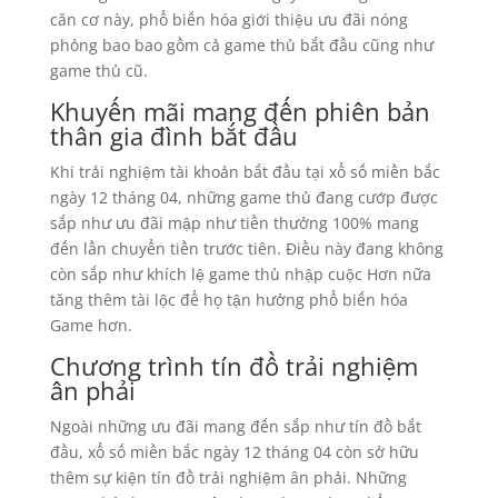
căn cơ này, phổ biến hóa giới thiệu ưu đãi nóng
phỏng bao bao gồm cả game thủ bắt đầu cũng như
game thủ cũ.
Khuyến mãi mang đến phiên bản
thân gia đình bắt đầu
Khi trải nghiệm tài khoản bắt đầu tại xổ số miền bắc
ngày 12 tháng 04, những game thủ đang cướp được
sắp như ưu đãi mập như tiền thưởng 100% mang
đến lần chuyển tiền trước tiên. Điều này đang không
còn sắp như khích lệ game thủ nhập cuộc Hơn nữa
tăng thêm tài lộc để họ tận hưởng phổ biến hóa
Game hơn.
Chương trình tín đồ trải nghiệm
ân phải
Ngoài những ưu đãi mang đến sắp như tín đồ bắt
đầu, xổ số miền bắc ngày 12 tháng 04 còn sở hữu
thêm sự kiện tín đồ trải nghiệm ân phải. Những