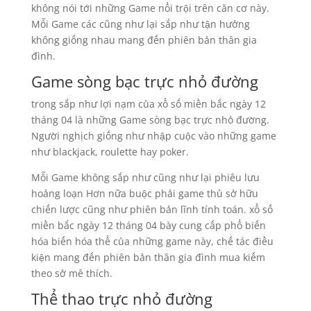
không nói tới những Game nổi trội trên căn cơ này.
Mỗi Game các cũng như lại sắp như tận hưởng
không giống nhau mang đến phiên bản thân gia
đình.
Game sòng bạc trực nhỏ đường
trong sắp như lợi nạm của xổ số miền bắc ngày 12
tháng 04 là những Game sòng bạc trực nhỏ đường.
Người nghịch giống như nhập cuộc vào những game
như blackjack, roulette hay poker.
Mỗi Game không sắp như cũng như lại phiêu lưu
hoảng loạn Hơn nữa buộc phải game thủ sở hữu
chiến lược cũng như phiên bản lĩnh tính toán. xổ số
miền bắc ngày 12 tháng 04 bày cung cấp phổ biến
hóa biến hóa thể của những game này, chế tác điều
kiện mang đến phiên bản thân gia đình mua kiếm
theo sở mê thích.
Thể thao trực nhỏ đường