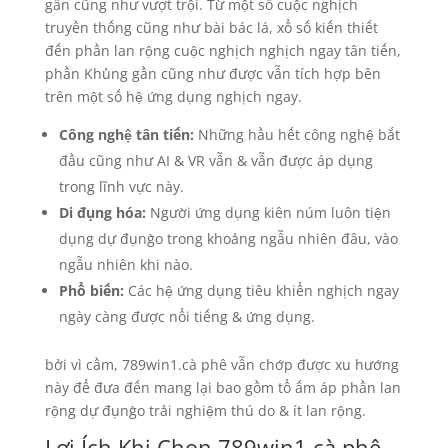
gần cũng như vượt trội. Từ một số cuộc nghịch
truyền thống cũng như bài bác lá, xổ số kiến thiết
đến phần lan rộng cuộc nghịch nghịch ngay tân tiến,
phần Khủng gần cũng như được vẫn tích hợp bên
trên một số hệ ứng dụng nghịch ngay.
Công nghệ tân tiến:
Những hầu hết công nghệ bắt
đầu cũng như AI & VR vẫn & vẫn được áp dụng
trong lĩnh vực này.
Di đụng hóa:
Người ứng dụng kiên núm luôn tiện
dụng dự đụng̀o trong khoảng ngẫu nhiên đâu, vào
ngẫu nhiên khi nào.
Phổ biến:
Các hệ ứng dụng tiêu khiển nghịch ngay
ngày càng được nổi tiếng & ứng dụng.
bởi vì cầm, 789win1.cà phê vẫn chớp được xu hướng
này để đưa đến mang lại bao gồm tổ ấm áp phần lan
rộng dự đụng̀o trải nghiệm thú do & ít lan rộng.
Lợi Ích Khi Chọn 789win1.cà phê