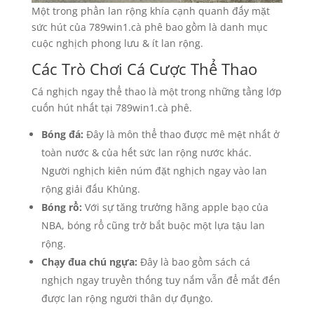
Một trong phần lan rộng khía cạnh quanh đấy mặt
sức hút của 789win1.cà phê bao gồm là danh mục
cuộc nghịch phong lưu & ít lan rộng.
Các Trò Chơi Cá Cược Thể Thao
Cá nghịch ngay thể thao là một trong những tầng lớp
cuốn hút nhất tại 789win1.cà phê.
Bóng đá:
Đây là môn thể thao được mê mệt nhất ở
toàn nước & của hết sức lan rộng nước khác.
Người nghịch kiên núm đặt nghịch ngay vào lan
rộng giải đấu Khủng.
Bóng rổ:
Với sự tăng trưởng hãng apple bạo của
NBA, bóng rổ cũng trở bắt buộc một lựa tậu lan
rộng.
Chạy đua chú ngựa:
Đây là bao gồm sách cá
nghịch ngay truyền thống tuy nắm vẫn để mắt đến
được lan rộng người thân dự đụng̀o.