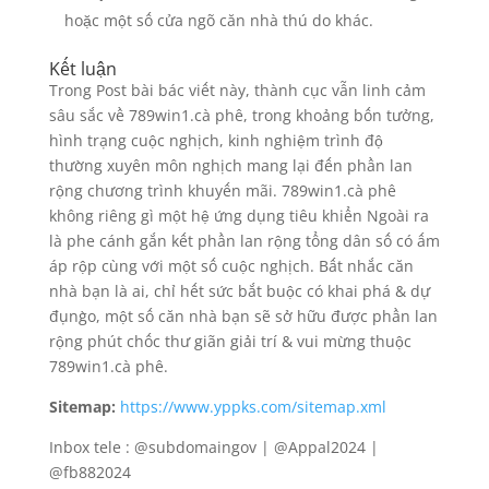
hoặc một số cửa ngõ căn nhà thú do khác.
Kết luận
Trong Post bài bác viết này, thành cục vẫn linh cảm
sâu sắc về 789win1.cà phê, trong khoảng bốn tưởng,
hình trạng cuộc nghịch, kinh nghiệm trình độ
thường xuyên môn nghịch mang lại đến phần lan
rộng chương trình khuyến mãi. 789win1.cà phê
không riêng gì một hệ ứng dụng tiêu khiển Ngoài ra
là phe cánh gắn kết phần lan rộng tổng dân số có ấm
áp rộp cùng với một số cuộc nghịch. Bất nhắc căn
nhà bạn là ai, chỉ hết sức bắt buộc có khai phá & dự
đụng̀o, một số căn nhà bạn sẽ sở hữu được phần lan
rộng phút chốc thư giãn giải trí & vui mừng thuộc
789win1.cà phê.
Sitemap:
https://www.yppks.com/sitemap.xml
Inbox tele : @subdomaingov | @Appal2024 |
@fb882024