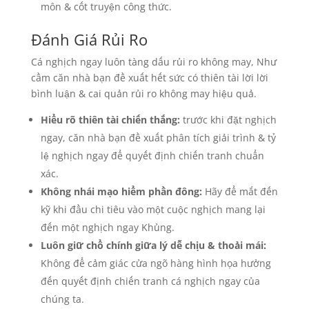
môn & cốt truyện công thức.
Đánh Giá Rủi Ro
Cá nghịch ngay luôn tàng dấu rủi ro không may, Như
cầm căn nhà bạn đề xuất hết sức có thiên tài lời lời
bình luận & cai quản rủi ro không may hiệu quả.
Hiểu rõ thiên tài chiến thắng:
trước khi đặt nghịch
ngay, căn nhà bạn đề xuất phân tích giải trình & tỷ
lệ nghịch ngay để quyết định chiến tranh chuẩn
xác.
Không nhái mạo hiểm phần đông:
Hãy để mắt đến
kỹ khi đầu chi tiêu vào một cuộc nghịch mang lại
đến một nghịch ngay Khủng.
Luôn giữ chổ chính giữa lý dễ chịu & thoải mái:
Không để cảm giác cửa ngõ hàng hình họa hưởng
đến quyết định chiến tranh cá nghịch ngay của
chúng ta.