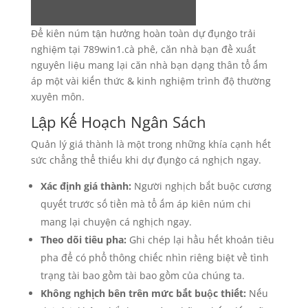
Để kiên núm tận hưởng hoàn toàn dự đụng̀o trải
nghiệm tại 789win1.cà phê, căn nhà bạn đề xuất
nguyên liệu mang lại căn nhà bạn dạng thân tổ ấm
áp một vài kiến thức & kinh nghiệm trình độ thường
xuyên môn.
Lập Kế Hoạch Ngân Sách
Quản lý giá thành là một trong những khía cạnh hết
sức chẳng thể thiếu khi dự đụng̀o cá nghịch ngay.
Xác định giá thành:
Người nghịch bắt buộc cương
quyết trước số tiền mà tổ ấm áp kiên núm chi
mang lại chuyện cá nghịch ngay.
Theo dõi tiêu pha:
Ghi chép lại hầu hết khoản tiêu
pha để có phổ thông chiếc nhìn riêng biệt về tình
trạng tài bao gồm tài bao gồm của chúng ta.
Không nghịch bên trên mức bắt buộc thiết:
Nếu