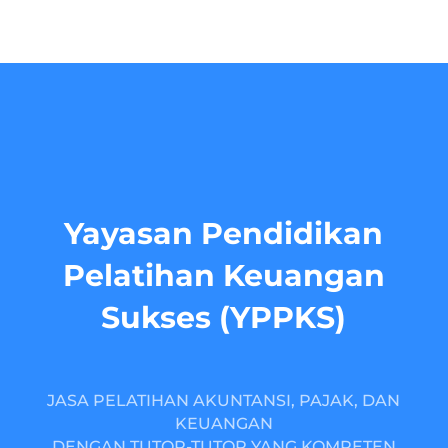
Yayasan Pendidikan
Pelatihan Keuangan
Sukses (YPPKS)
JASA PELATIHAN AKUNTANSI, PAJAK, DAN
KEUANGAN
DENGAN TUTOR-TUTOR YANG KOMPETEN