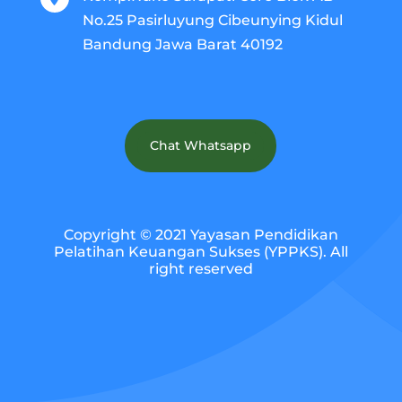
No.25 Pasirluyung Cibeunying Kidul
Bandung Jawa Barat 40192
Chat Whatsapp
Copyright © 2021 Yayasan Pendidikan
Pelatihan Keuangan Sukses (YPPKS). All
right reserved