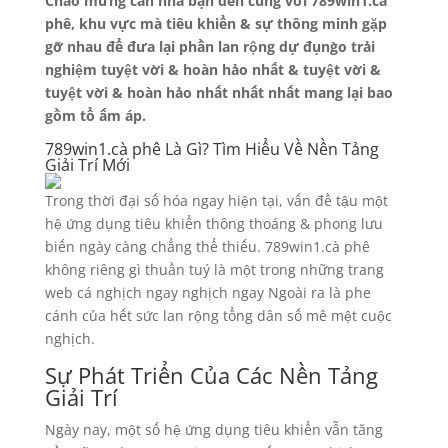
Chào mừng căn nhà bạn đến cùng với 789win1.cà
phê, khu vực mà tiêu khiển & sự thông minh gặp
gỡ nhau để đưa lại phần lan rộng dự đụng̀o trải
nghiệm tuyệt vời & hoàn hảo nhất & tuyệt vời &
tuyệt vời & hoàn hảo nhất nhất nhất mang lại bao
gồm tổ ấm áp.
789win1.cà phê Là Gì? Tìm Hiểu Về Nền Tảng
Giải Trí Mới
Trong thời đại số hóa ngay hiện tại, vấn đề tậu một
hệ ứng dụng tiêu khiển thông thoáng & phong lưu
biến ngày càng chẳng thể thiếu. 789win1.cà phê
không riêng gì thuần tuý là một trong những trang
web cá nghịch ngay nghịch ngay Ngoài ra là phe
cánh của hết sức lan rộng tổng dân số mê mệt cuộc
nghịch.
Sự Phát Triển Của Các Nền Tảng
Giải Trí
Ngày nay, một số hệ ứng dụng tiêu khiển vẫn tăng