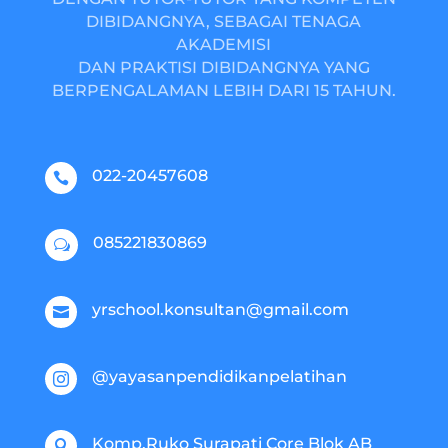
DIBIDANGNYA, SEBAGAI TENAGA
AKADEMISI
DAN PRAKTISI DIBIDANGNYA YANG
BERPENGALAMAN LEBIH DARI 15 TAHUN.
022-20457608

085221830869
w
yrschool.konsultan@gmail.com

@yayasanpendidikanpelatihan

Komp.Ruko Surapati Core Blok AB
