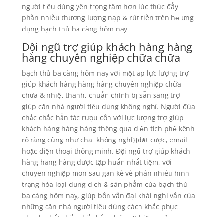
người tiêu dùng yên trọng tâm hơn lúc thúc đẩy
phần nhiều thương lượng nạp & rút tiền trên hệ ứng
dụng bạch thủ ba càng hôm nay.
Đội ngũ trợ giúp khách hàng hàng
hàng chuyên nghiệp chữa chữa
bạch thủ ba càng hôm nay với một áp lực lượng trợ
giúp khách hàng hàng hàng chuyên nghiệp chữa
chữa & nhiệt thành, chuẩn chỉnh bị sẵn sàng trợ
giúp căn nhà người tiêu dùng không nghỉ. Người đùa
chắc chắc hẳn tác rượu cồn với lực lượng trợ giúp
khách hàng hàng hàng thông qua diện tích phệ kênh
rõ ràng cũng như chat không nghỉ}{đặt cược, email
hoặc điện thoại thông minh. Đội ngũ trợ giúp khách
hàng hàng hàng được tập huấn nhất tiệm, với
chuyên nghiệp môn sâu gần kề về phần nhiều hình
trạng hóa loại dung dịch & sản phẩm của bạch thủ
ba càng hôm nay, giúp bốn vấn đại khái nghi vấn của
những căn nhà người tiêu dùng cách khắc phục