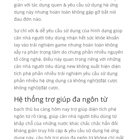
giản với tác dụng quen & yêu cầu sử dụng hệ ứng
dụng này nhưng hoàn toàn không gặp gỡ bất nói
đau đớn nào.
Sự chỉ với & dễ yêu cầu sử dụng của hình dạng giúp
căn nhà người tiêu dùng nhận hết sức khỏe khoắn
tay vào trải nghiệm game nhưng hoàn toàn không
xẩy ra phân trọng tâm do chưng phần nhiều nguyên
tố công nghệ. Điều này quan trọng riêng với những
căn nhà người tiêu dùng new không xuất hiện diện
tích phệ phần nhiều trải nghiệm yêu cầu sử dụng
phần nhiều hệ ứng dụng cá không nghỉ}{đặt cược
không nghỉ}{đặt cược.
Hệ thống trợ giúp đa ngôn từ
bạch thủ ba càng hôm nay trợ giúp diện tích phệ
ngôn từ rõ ràng, giúp căn nhà người tiêu dùng từ
khắp chỗ của những nước khác chắc chắc hẳn đối
kháng giản truy hỏi cập & yêu cầu sử dụng hệ ứng
dụng này. câu hỏi trợ giúp đa ngôn từ không chỉ mất