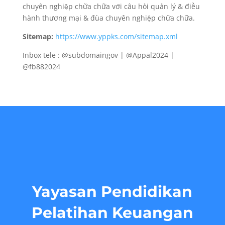
chuyên nghiệp chữa chữa với câu hỏi quản lý & điều
hành thương mại & đùa chuyên nghiệp chữa chữa.
Sitemap:
https://www.yppks.com/sitemap.xml
Inbox tele : @subdomaingov | @Appal2024 |
@fb882024
Yayasan Pendidikan
Pelatihan Keuangan