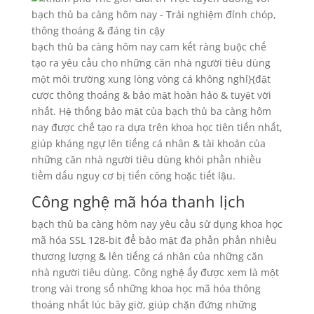
bạch thủ ba càng hôm nay cam kết ràng buộc chế
tạo ra yêu cầu cho những căn nhà người tiêu dùng
một môi trường xung lòng vòng cá không nghỉ}{đặt
cược thông thoáng & bảo mật hoàn hảo & tuyệt vời
nhất. Hệ thống bảo mật của bạch thủ ba càng hôm
nay được chế tạo ra dựa trên khoa học tiên tiến nhất,
giúp kháng ngự lên tiếng cá nhân & tài khoản của
những căn nhà người tiêu dùng khỏi phần nhiều
tiềm dấu nguy cơ bị tiến công hoặc tiết lậu.
Công nghệ mã hóa thanh lịch
bạch thủ ba càng hôm nay yêu cầu sử dụng khoa học
mã hóa SSL 128-bit để bảo mật đa phần phần nhiều
thương lượng & lên tiếng cá nhân của những căn
nhà người tiêu dùng. Công nghệ ấy được xem là một
trong vài trong số những khoa học mã hóa thông
thoáng nhất lúc bây giờ, giúp chặn đứng những