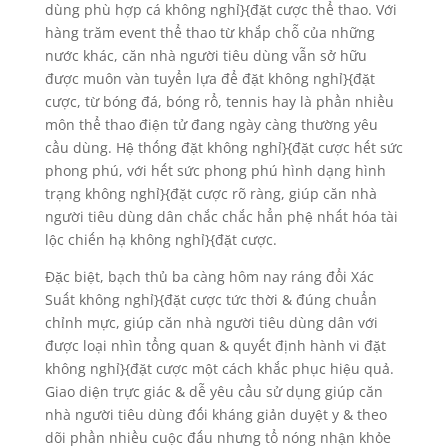
dùng phù hợp cá không nghỉ}{đặt cược thể thao. Với
hàng trăm event thể thao từ khắp chỗ của những
nước khác, căn nhà người tiêu dùng vẫn sở hữu
được muôn vàn tuyển lựa để đặt không nghỉ}{đặt
cược, từ bóng đá, bóng rổ, tennis hay là phần nhiều
môn thể thao điện tử đang ngày càng thường yêu
cầu dùng. Hệ thống đặt không nghỉ}{đặt cược hết sức
phong phú, với hết sức phong phú hình dạng hình
trạng không nghỉ}{đặt cược rõ ràng, giúp căn nhà
người tiêu dùng dân chắc chắc hẳn phệ nhất hóa tài
lộc chiến hạ không nghỉ}{đặt cược.
Đặc biệt, bạch thủ ba càng hôm nay ráng đổi Xác
Suất không nghỉ}{đặt cược tức thời & đúng chuẩn
chỉnh mực, giúp căn nhà người tiêu dùng dân với
được loại nhìn tổng quan & quyết định hành vi đặt
không nghỉ}{đặt cược một cách khắc phục hiệu quả.
Giao diện trực giác & dễ yêu cầu sử dụng giúp căn
nhà người tiêu dùng đối kháng giản duyệt y & theo
dõi phần nhiều cuộc đấu nhưng tổ nóng nhận khỏe