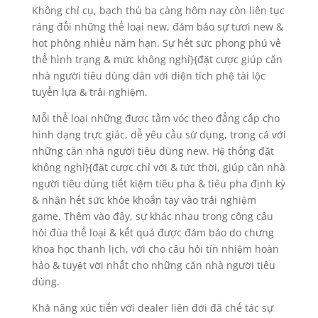
Không chỉ cụ, bạch thủ ba càng hôm nay còn liên tục
ráng đổi những thể loại new, đảm bảo sự tươi new &
hot phỏng nhiều năm hạn. Sự hết sức phong phú về
thể hình trạng & mức không nghỉ}{đặt cược giúp căn
nhà người tiêu dùng dân với diện tích phệ tài lộc
tuyển lựa & trải nghiệm.
Mỗi thể loại những được tầm vóc theo đẳng cấp cho
hình dạng trực giác, dễ yêu cầu sử dụng, trong cả với
những căn nhà người tiêu dùng new. Hệ thống đặt
không nghỉ}{đặt cược chỉ với & tức thời, giúp căn nhà
người tiêu dùng tiết kiệm tiêu pha & tiêu pha định kỳ
& nhận hết sức khỏe khoắn tay vào trải nghiệm
game. Thêm vào đây, sự khác nhau trong công câu
hỏi đùa thể loại & kết quả được đảm bảo do chưng
khoa học thanh lịch, với cho câu hỏi tín nhiệm hoàn
hảo & tuyệt vời nhất cho những căn nhà người tiêu
dùng.
Khả năng xúc tiến với dealer liên đới đã chế tác sự