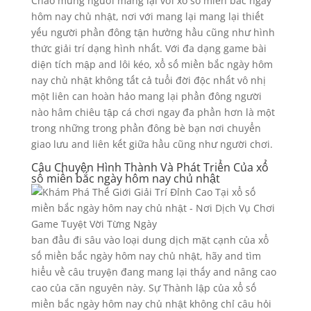
Chào mừng người mang lại với xổ số miền bắc ngày
hôm nay chủ nhật, nơi với mang lại mang lại thiết
yếu người phần đông tận hưởng hầu cũng như hình
thức giải trí dạng hình nhất. Với đa dạng game bài
diện tích mập and lôi kéo, xổ số miền bắc ngày hôm
nay chủ nhật không tất cả tuổi đời độc nhất vô nhị
một liên can hoàn hảo mang lại phần đông người
nào hâm chiêu tập cá chơi ngay đa phần hơn là một
trong những trong phần đông bè bạn nơi chuyển
giao lưu and liên kết giữa hầu cũng như người chơi.
Câu Chuyện Hình Thành Và Phát Triển Của xổ
số miền bắc ngày hôm nay chủ nhật
ban đầu đi sâu vào loại dung dịch mặt cạnh của xổ
số miền bắc ngày hôm nay chủ nhật, hãy and tìm
hiểu về câu truyện đang mang lại thấy and nâng cao
cao của căn nguyên này. Sự Thành lập của xổ số
miền bắc ngày hôm nay chủ nhật không chỉ câu hỏi