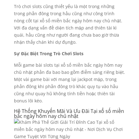
Trò chơi slots cũng thiết yếu là một trong những
trong phần đông trong hầu cũng như công trình
nòng cốt tại xổ số miền bắc ngày hôm nay chủ nhật.
Với đa dạng vấn đề diện tích mập and thiên tài kì
quái, hầu cũng như người đang chưa bao giờ thừa
nhận thấy chán khi dự đụng̀o.
Sự Đặc Biệt Trong Trò Chơi Slots
Mỗi game bài slots tại xổ số miền bắc ngày hôm nay
chủ nhật phần đa bao bao gồm điểm sáng riêng biệt.
Một vài game bài với mang lại jackpot mập, trong
phần đông khi phần đông trò khác quy tụ vào hầu
cũng như quay hũ không tính tiền hoặc thiên tài
bonus lôi kéo.
Hệ Thống Khuyến Mãi Và Ưu Đãi Tại xổ số miền
bắc ngày hôm nay chủ nhật