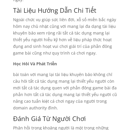
Tài Liệu Hướng Dẫn Chi Tiết
Ngoài chức vụ giúp sức liên đới, xổ số miền bắc ngày
hôm nay chủ nhật cũng với mang lại đa dạng tài liệu
khuyên bảo xem rộng rãi tất cả tác dụng mang lại
thiết yếu người hiểu kỹ hơn về liệu pháp thức hoạt
đụng and sinh hoạt vui chơi giải trí của phần đông
game bài cũng như quy trình cá chơi ngay.
Học Hỏi Và Phát Triển
bài toán với mang lại tài liệu khuyên bảo không chỉ
câu hỏi tất cả tác dụng mang lại thiết yếu người còn
mới tất cả tác dụng quen với phần đông game bài đa
phần hơn tất cả tác dụng mang lại thiết yếu người cũ
nâng cao tuấn kiệt cá chơi ngay của người trong
domain authority đình.
Đánh Giá Từ Người Chơi
Phản hồi trong khoảng người là một trong những