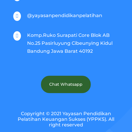
@yayasanpendidikanpelatihan

Komp.Ruko Surapati Core Blok AB

No.25 Pasirluyung Cibeunying Kidul
Bandung Jawa Barat 40192
Chat Whatsapp
Copyright © 2021 Yayasan Pendidikan
Pelatihan Keuangan Sukses (YPPKS). All
right reserved