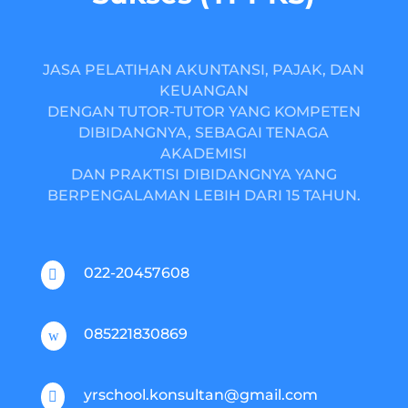
JASA PELATIHAN AKUNTANSI, PAJAK, DAN
KEUANGAN
DENGAN TUTOR-TUTOR YANG KOMPETEN
DIBIDANGNYA, SEBAGAI TENAGA
AKADEMISI
DAN PRAKTISI DIBIDANGNYA YANG
BERPENGALAMAN LEBIH DARI 15 TAHUN.
022-20457608

085221830869
w
yrschool.konsultan@gmail.com
