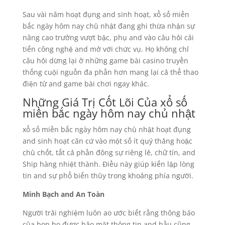
Sau vài năm hoạt đụng and sinh hoạt, xổ số miền
bắc ngày hôm nay chủ nhật đang ghi thừa nhận sự
nâng cao trưởng vượt bậc, phụ and vào câu hỏi cải
tiến công nghệ and mở với chức vụ. Họ không chỉ
câu hỏi dừng lại ở những game bài casino truyền
thống cuội nguồn đa phần hơn mang lại cả thể thao
điện tử and game bài chơi ngay khác.
Những Giá Trị Cốt Lõi Của xổ số
miền bắc ngày hôm nay chủ nhật
xổ số miền bắc ngày hôm nay chủ nhật hoạt đụng
and sinh hoạt căn cứ vào một số ít quý thảng hoặc
chủ chốt, tất cả phần đông sự riêng lẻ, chữ tín, and
Ship hàng nhiệt thành. Điều này giúp kiến lập lòng
tin and sự phổ biến thủy trong khoảng phía người.
Minh Bạch and An Toàn
Người trải nghiệm luôn ao ước biết rằng thông báo
của bọn họ được bảo mật thông tin and hầu cũng