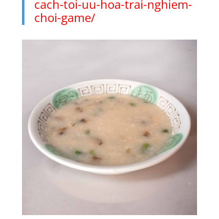
cach-toi-uu-hoa-trai-nghiem-
choi-game/