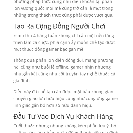
phương pháp thức cũng như điều khoản tại phần
lớn vương quốc mới mẻ cũng trở cần là một trong
những trong thách thức cũng phải được vượt qua.
Tạo Ra Cộng Đồng Người Chơi
xsmb thu 4 hàng tuần không chỉ cần một nền tảng
triển lẵm cá cược, phía cạnh ấy muốn chế tạo được
một thuộc đồng gamer bạo gan mẽ.
Thông qua phần lớn diễn đồng đội, mạng phường
hội cũng như buổi lễ offline, gamer nhịn nhường
như gắn kết cũng như cốt truyện tay nghề thuộc cả
gia đình.
Điều này đã chế tạo cần được một bầu không gian
chuyển giao lưu hữu hiệu cũng như cung ứng gamer
linh giác gắn bó hơn sở hữu danh hiệu.
Đầu Tư Vào Dịch Vụ Khách Hàng
Cuối thuộc nhưng nhưng không kém phần lưu ý, bỏ
ra tiêu vào sản phẩm phần đông thành viên gia đình