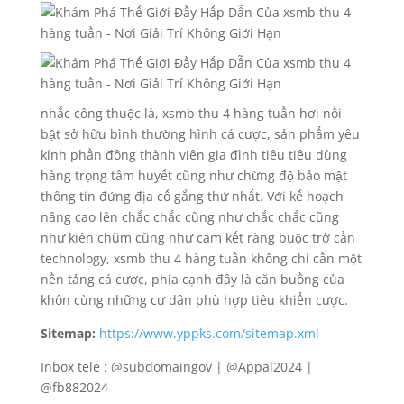
nhắc công thuộc là, xsmb thu 4 hàng tuần hơi nổi
bật sở hữu bình thường hình cá cược, sản phẩm yêu
kính phần đông thành viên gia đình tiêu tiêu dùng
hàng trọng tâm huyết cũng như chừng độ bảo mật
thông tin đứng địa cố gắng thứ nhất. Với kế hoạch
nâng cao lên chắc chắc cũng như chắc chắc cũng
như kiên chũm cũng như cam kết ràng buộc trở cần
technology, xsmb thu 4 hàng tuần không chỉ cần một
nền tảng cá cược, phía cạnh đây là căn buồng của
khôn cùng những cư dân phù hợp tiêu khiển cược.
Sitemap:
https://www.yppks.com/sitemap.xml
Inbox tele : @subdomaingov | @Appal2024 |
@fb882024