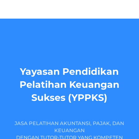
Yayasan Pendidikan
Pelatihan Keuangan
Sukses (YPPKS)
JASA PELATIHAN AKUNTANSI, PAJAK, DAN
KEUANGAN
DENGAN TUTOR-TUTOR YANG KOMPETEN