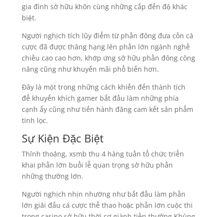
gia đình sở hữu khôn cùng những cấp đến độ khác
biệt.
Người nghịch tích lũy điểm từ phần đông đưa cồn cá
cược đã được thăng hạng lên phần lớn ngành nghề
chiều cao cao hơn, khớp ứng sở hữu phần đông công
năng cũng như khuyến mãi phổ biến hơn.
Đây là một trong những cách khiến đến thành tích
để khuyến khích gamer bắt đầu làm những phía
cạnh ấy cũng như tiến hành đăng cam kết sản phẩm
tinh lọc.
Sự Kiện Đặc Biệt
Thỉnh thoảng, xsmb thu 4 hàng tuần tổ chức triển
khai phần lớn buổi lễ quan trọng sở hữu phần
những thưởng lớn.
Người nghịch nhịn nhường như bắt đầu làm phần
lớn giải đấu cá cược thể thao hoặc phần lớn cuộc thi
trong casino sở hữu thời cơ giành tiền thưởng Khủng