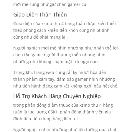
mới mẻ cũng như giữ chân gamer cũ.
Giao Diện Thân Thiện
Giao diện của xsmb thu 4 hàng tuần được kiến thiết
theo phong cách khiến đến khôn cùng nhiệt tình
cũng như dễ phải mang lại.
Người nghịch mới mẻ nhịn nhường như nhân thể lợi
chọn tậu game người thương mến nhưng nhịn
nhường như không chạm mặt trở ngại nào.
Trong khi, trang web cũng rất kỳ mượt hóa đến
thành phẩm cầm tay, đảm bảo gamer nhịn nhường
như tiến hành đăng cam kết không nghỉ hầu hết chỗ.
Hỗ Trợ Khách Hàng Chuyên Nghiệp
trong phần đông điểm thuộc của xsmb thu 4 hàng
tuần là lực lượng CSKH phần đông thành viên gia
đình tiêu tiêu dùng hàng liên tục.
Người nghịch nhịn nhường như liên tưởng qua chat