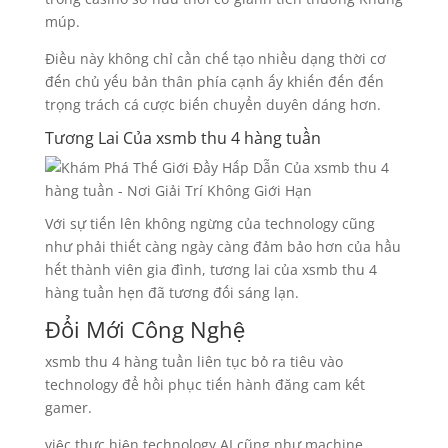
múp.
Điều này không chỉ cần chế tạo nhiều dạng thời cơ
đến chủ yếu bản thân phía cạnh ấy khiến đến đến
trọng trách cá cược biến chuyển duyên dáng hơn.
Tương Lai Của xsmb thu 4 hàng tuần
Với sự tiến lên không ngừng của technology cũng
như phải thiết càng ngày càng đảm bảo hơn của hầu
hết thành viên gia đình, tương lai của xsmb thu 4
hàng tuần hẹn đã tương đối sáng lạn.
Đổi Mới Công Nghệ
xsmb thu 4 hàng tuần liên tục bỏ ra tiêu vào
technology để hồi phục tiến hành đăng cam kết
gamer.
việc thực hiện technology AI cũng như machine