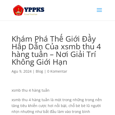
Khám Phá Thế Giới Đầy
Hấp Dẫn Của xsmb thu 4
hàng tuần – Nơi Giải Trí
Không Giới Hạn
Agu 9, 2024
|
Blog
|
0 Komentar
xsmb thu 4 hàng tuần
xsmb thu 4 hàng tuần là một trong những trong nền
tảng tiêu khiển cược hơi nổi bật, chỗ bè bè lũ người
nhịn nhường như bắt đầu làm vào trong bình