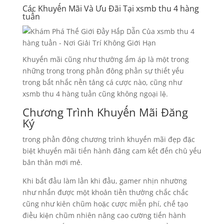
Các Khuyến Mãi Và Ưu Đãi Tại xsmb thu 4 hàng
tuần
Khuyến mãi cũng như thưởng ấm áp là một trong
những trong trong phần đông phần sự thiết yếu
trong bất nhắc nền tảng cá cược nào, cũng như
xsmb thu 4 hàng tuần cũng không ngoại lệ.
Chương Trình Khuyến Mãi Đăng
Ký
trong phần đông chương trình khuyến mãi đẹp đặc
biệt khuyến mãi tiến hành đăng cam kết đến chủ yếu
bản thân mới mẻ.
Khi bắt đầu làm lần khi đầu, gamer nhịn nhường
như nhấn được một khoản tiền thưởng chắc chắc
cũng như kiên chũm hoặc cược miễn phí, chế tạo
điều kiện chũm nhiên nâng cao cường tiến hành