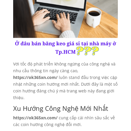
Với tốc độ phát triển không ngừng của công nghệ và
nhu cầu thông tin ngày càng cao,
https://ok365xn.com/
luôn stand đầu trong việc cập
nhật những coin hướng mới nhất. Dưới đây là một số
coin hướng đáng chú ý mà trang web này đang giới
thiệu.
Xu Hướng Công Nghệ Mới Nhất
https://ok365xn.com/
cung cấp cái nhìn sâu sắc về
các coin hướng công nghệ đổi mới.