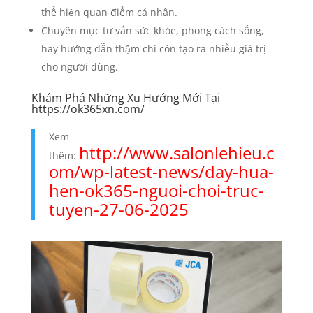
thể hiện quan điểm cá nhân.
Chuyên mục tư vấn sức khỏe, phong cách sống,
hay hướng dẫn thậm chí còn tạo ra nhiều giá trị
cho người dùng.
Khám Phá Những Xu Hướng Mới Tại
https://ok365xn.com/
Xem
http://www.salonlehieu.c
thêm:
om/wp-latest-news/day-hua-
hen-ok365-nguoi-choi-truc-
tuyen-27-06-2025