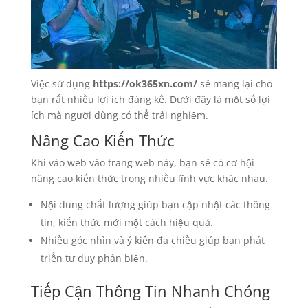
Việc sử dụng
https://ok365xn.com/
sẽ mang lại cho
bạn rất nhiều lợi ích đáng kể. Dưới đây là một số lợi
ích mà người dùng có thể trải nghiệm.
Nâng Cao Kiến Thức
Khi vào web vào trang web này, bạn sẽ có cơ hội
nâng cao kiến thức trong nhiều lĩnh vực khác nhau.
Nội dung chất lượng giúp bạn cập nhật các thông
tin, kiến thức mới một cách hiệu quả.
Nhiều góc nhìn và ý kiến đa chiều giúp bạn phát
triển tư duy phản biện.
Tiếp Cận Thông Tin Nhanh Chóng