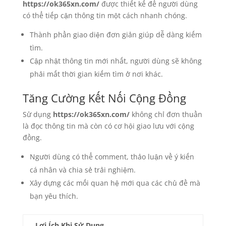
https://ok365xn.com/
được thiết kế để người dùng
có thể tiếp cận thông tin một cách nhanh chóng.
Thành phần giao diện đơn giản giúp dễ dàng kiếm
tìm.
Cập nhật thông tin mới nhất, người dùng sẽ không
phải mất thời gian kiếm tìm ở nơi khác.
Tăng Cường Kết Nối Cộng Đồng
Sử dụng
https://ok365xn.com/
không chỉ đơn thuần
là đọc thông tin mà còn có cơ hội giao lưu với cộng
đồng.
Người dùng có thể comment, thảo luận về ý kiến
cá nhân và chia sẻ trải nghiệm.
Xây dựng các mối quan hệ mới qua các chủ đề mà
bạn yêu thích.
Lợi Ích Khi Sử Dụng