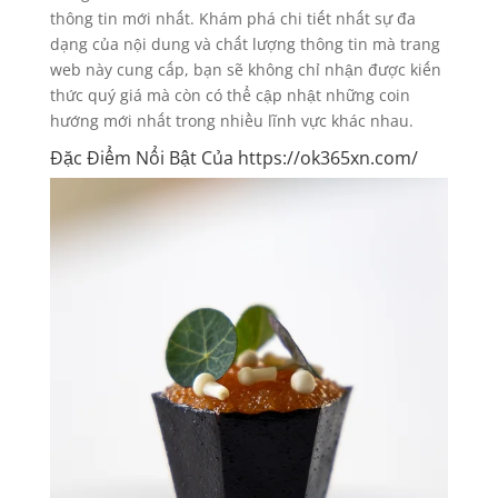
thông tin mới nhất. Khám phá chi tiết nhất sự đa
dạng của nội dung và chất lượng thông tin mà trang
web này cung cấp, bạn sẽ không chỉ nhận được kiến
thức quý giá mà còn có thể cập nhật những coin
hướng mới nhất trong nhiều lĩnh vực khác nhau.
Đặc Điểm Nổi Bật Của https://ok365xn.com/