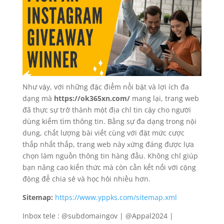
Như vậy, với những đặc điểm nổi bật và lợi ích đa
dạng mà
https://ok365xn.com/
mang lại, trang web
đã thực sự trở thành một địa chỉ tin cậy cho người
dùng kiếm tìm thông tin. Bằng sự đa dạng trong nội
dung, chất lượng bài viết cùng với đặt mức cược
thấp nhất thấp, trang web này хứng đáng được lựa
chọn làm nguồn thông tin hàng đầu. Không chỉ giúp
bạn nâng cao kiến thức mà còn cần kết nối với cộng
động để chia sẻ và học hỏi nhiều hơn.
Sitemap:
https://www.yppks.com/sitemap.xml
Inbox tele : @subdomaingov | @Appal2024 |