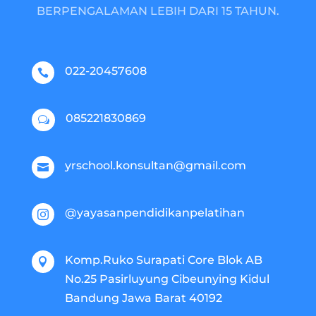
BERPENGALAMAN LEBIH DARI 15 TAHUN.
022-20457608

085221830869
w
yrschool.konsultan@gmail.com

@yayasanpendidikanpelatihan

Komp.Ruko Surapati Core Blok AB

No.25 Pasirluyung Cibeunying Kidul
Bandung Jawa Barat 40192