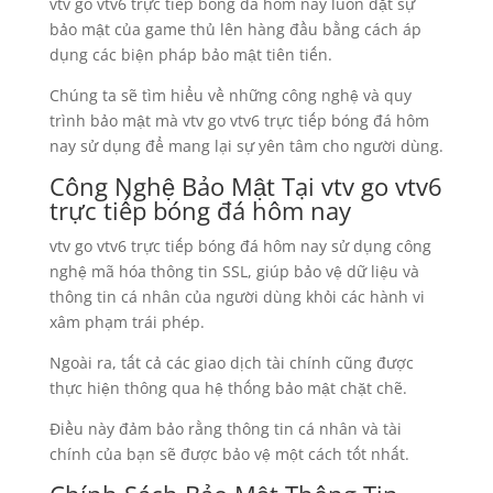
vtv go vtv6 trực tiếp bóng đá hôm nay luôn đặt sự
bảo mật của game thủ lên hàng đầu bằng cách áp
dụng các biện pháp bảo mật tiên tiến.
Chúng ta sẽ tìm hiểu về những công nghệ và quy
trình bảo mật mà vtv go vtv6 trực tiếp bóng đá hôm
nay sử dụng để mang lại sự yên tâm cho người dùng.
Công Nghệ Bảo Mật Tại vtv go vtv6
trực tiếp bóng đá hôm nay
vtv go vtv6 trực tiếp bóng đá hôm nay sử dụng công
nghệ mã hóa thông tin SSL, giúp bảo vệ dữ liệu và
thông tin cá nhân của người dùng khỏi các hành vi
xâm phạm trái phép.
Ngoài ra, tất cả các giao dịch tài chính cũng được
thực hiện thông qua hệ thống bảo mật chặt chẽ.
Điều này đảm bảo rằng thông tin cá nhân và tài
chính của bạn sẽ được bảo vệ một cách tốt nhất.