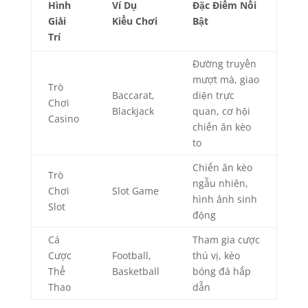
Hình
Ví Dụ
Đặc Điểm Nổi
Giải
Kiểu Chơi
Bật
Trí
Đường truyền
mượt mà, giao
Trò
Baccarat,
diện trực
Chơi
Blackjack
quan, cơ hội
Casino
chiến ăn kèo
to
Chiến ăn kèo
Trò
ngẫu nhiên,
Chơi
Slot Game
hình ảnh sinh
Slot
động
Cá
Tham gia cược
Cược
Football,
thú vị, kèo
Thể
Basketball
bóng đá hấp
Thao
dẫn