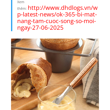
Xem
http://www.dhdlogs.vn/w
thêm:
p-latest-news/ok-365-bi-mat-
nang-tam-cuoc-song-so-moi-
ngay-27-06-2025