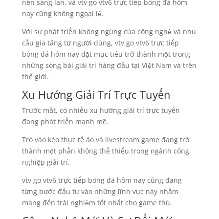
nên sáng lạn, và vtv go vtv6 trực tiếp bóng đá hôm
nay cũng không ngoại lệ.
Với sự phát triển không ngừng của công nghệ và nhu
cầu gia tăng từ người dùng, vtv go vtv6 trực tiếp
bóng đá hôm nay đặt mục tiêu trở thành một trong
những sòng bài giải trí hàng đầu tại Việt Nam và trên
thế giới.
Xu Hướng Giải Trí Trực Tuyến
Trước mắt, có nhiều xu hướng giải trí trực tuyến
đang phát triển mạnh mẽ.
Trò vào kèo thực tế ảo và livestream game đang trở
thành một phần không thể thiếu trong ngành công
nghiệp giải trí.
vtv go vtv6 trực tiếp bóng đá hôm nay cũng đang
từng bước đầu tư vào những lĩnh vực này nhằm
mang đến trải nghiệm tốt nhất cho game thủ.