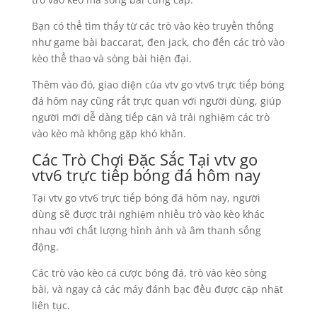
Bạn có thể tìm thấy từ các trò vào kèo truyền thống
như game bài baccarat, đen jack, cho đến các trò vào
kèo thể thao và sòng bài hiện đại.
Thêm vào đó, giao diện của vtv go vtv6 trực tiếp bóng
đá hôm nay cũng rất trực quan với người dùng, giúp
người mới dễ dàng tiếp cận và trải nghiệm các trò
vào kèo mà không gặp khó khăn.
Các Trò Chơi Đặc Sắc Tại vtv go
vtv6 trực tiếp bóng đá hôm nay
Tại vtv go vtv6 trực tiếp bóng đá hôm nay, người
dùng sẽ được trải nghiệm nhiều trò vào kèo khác
nhau với chất lượng hình ảnh và âm thanh sống
động.
Các trò vào kèo cá cược bóng đá, trò vào kèo sòng
bài, và ngay cả các máy đánh bạc đều được cập nhật
liên tục.