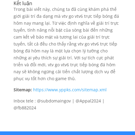
Kết luận
Trong bài viết này, chúng ta đã cùng khám phá thế
giới giải trí đa dạng mà vtv go vtv6 trực tiếp bóng đá
hôm nay mang lại. Từ việc định nghĩa về giải trí trực
tuyến, tính năng nổi bật của sòng bài đến những
cam kết về bảo mật và tương lai của giải trí trực
tuyến, tất cả đều cho thấy rằng vtv go vtv6 trực tiếp
bóng đá hôm nay là một lựa chọn lý tưởng cho
những ai yêu thích sự giải trí. Với sự tích cực phát
triển và đổi mới, vtv go vtv6 trực tiếp bóng đá hôm
nay sẽ không ngừng cải tiến chất lượng dịch vụ để
phục vụ tốt hơn cho game thủ.
Sitemap:
https://www.yppks.com/sitemap.xml
Inbox tele : @subdomaingov | @Appal2024 |
@fb882024