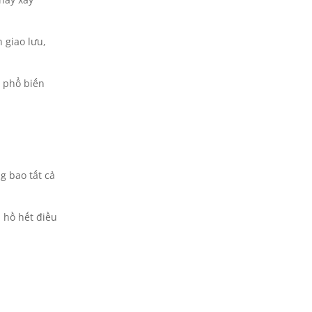
 giao lưu,
a phổ biến
g bao tất cả
 hồ hết điều