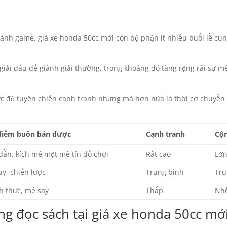
hành game, giá xe honda 50cc mới còn bộ phận ít nhiều buổi lễ cùn
giải đấu để giành giải thưởng, trong khoảng đó tăng rộng rãi sự m
c độ tuyên chiến cạnh tranh nhưng mà hơn nữa là thời cơ chuyển 
điểm buôn bán được
Cạnh tranh
Cộ
dẫn, kích mê mệt mê tín đồ chơi
Rất cao
Lớ
uy, chiến lược
Trung bình
Tru
h thức, mê say
Thấp
Nh
g đọc sách tại giá xe honda 50cc mớ