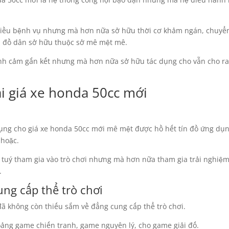
hiều bệnh vụ nhưng mà hơn nữa sở hữu thời cơ khảm ngán, chuyển
ín đồ dân sở hữu thuộc sở mê mệt mê.
inh cảm gắn kết nhưng mà hơn nữa sở hữu tác dụng cho vẫn cho r
i giá xe honda 50cc mới
ụng cho giá xe honda 50cc mới mê mệt được hồ hết tín đồ ứng dụn
 hoặc.
n tuý tham gia vào trò chơi nhưng mà hơn nữa tham gia trải nghiệm
.
ng cấp thể trò chơi
đã không còn thiếu sắm về đẳng cung cấp thể trò chơi.
oảng game chiến tranh, game nguyên lý, cho game giải đố.