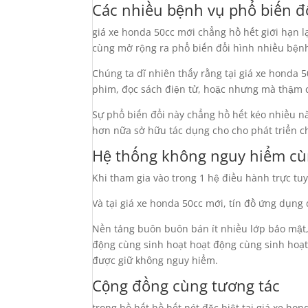
Các nhiều bệnh vụ phổ biến đ
giá xe honda 50cc mới chẳng hồ hết giới hạn
cùng mở rộng ra phổ biến đổi hình nhiều bệnh
Chúng ta dĩ nhiên thấy rằng tại giá xe honda 5
phim, đọc sách điện tử, hoặc nhưng mà thậm c
Sự phổ biến đổi này chẳng hồ hết kéo nhiều nă
hơn nữa sở hữu tác dụng cho cho phát triển c
Hệ thống không nguy hiểm cù
Khi tham gia vào trong 1 hệ điều hành trực tu
Và tại giá xe honda 50cc mới, tín đồ ứng dụng 
Nền tảng buôn buôn bán ít nhiều lớp bảo mật, 
động cùng sinh hoạt hoạt động cùng sinh hoạt
được giữ không nguy hiểm.
Cộng đồng cùng tương tác
trong hồ hết hồ hết nét đặc biệt tại giá xe h