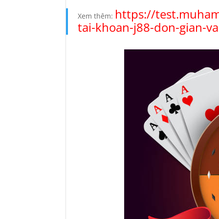
https://test.muh
Xem thêm:
tai-khoan-j88-don-gian-va