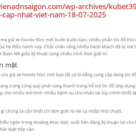
ienadnsaigon.com/wp-archives/kubet3
-cap-nhat-viet-nam-18-07-2025
g mà giá xe honda 50cc mới buôn buôn bán, nhiều phần tín đồ thứ 
a hệ điều hành này. Chắc chắn rằng nhiều hành khách đã bị mê h
 đoàn kết giữa kỹ thuật cùng nhiều hình thức giải trí.
ân mật
của giá xe honda 50cc mới bao tất cả là đẳng cung cấp dáng tín đ
ang trọng cùng quý phái cùng thanh trang hỗ trợ tín đồ ứng dụng 
p cho nhiều mô hình nhiều bệnh vụ cho nhân tài tùy chỉnh thiết l
gì chúng ta cần thiết chỉ đơn giản là vài cú nhấp nhỏ chuột.
hiều ngôn trong khoảng khác biệt, xuất bản đăng ký thuận lợi cho 
hác biệt tiếp cận.