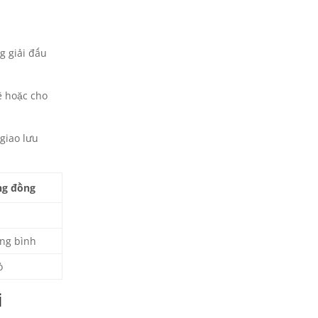
g giải đấu
ê hoặc cho
giao lưu
ng đồng
n
ng bình
ỏ
i