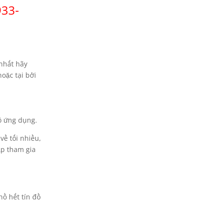
933-
nhất hãy
oặc tại bởi
ồ ứng dụng.
về tối nhiều,
ập tham gia
hồ hết tín đồ