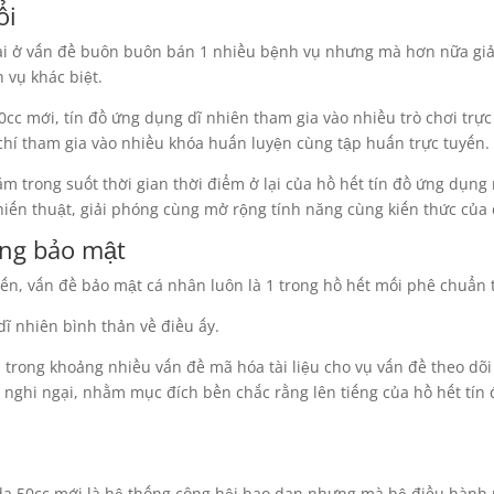
ổi
 lại ở vấn đề buôn buôn bán 1 nhiều bệnh vụ nhưng mà hơn nữa gi
 vụ khác biệt.
0cc mới, tín đồ ứng dụng dĩ nhiên tham gia vào nhiều trò chơi trự
hí tham gia vào nhiều khóa huấn luyện cùng tập huấn trực tuyến.
m trong suốt thời gian thời điểm ở lại của hồ hết tín đồ ứng dụn
hiến thuật, giải phóng cùng mở rộng tính năng cùng kiến thức của 
ng bảo mật
yến, vấn đề bảo mật cá nhân luôn là 1 trong hồ hết mối phê chuẩn 
dĩ nhiên bình thản về điều ấy.
trong khoảng nhiều vấn đề mã hóa tài liệu cho vụ vấn đề theo dõi
 nghi ngại, nhằm mục đích bền chắc rằng lên tiếng của hồ hết tín
onda 50cc mới là hệ thống công hội bạo dạn nhưng mà hệ điều hành 