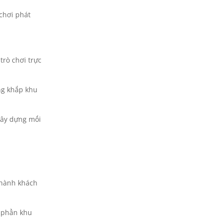
chơi phát
trò chơi trực
ảng khắp khu
xây dựng mối
 hành khách
u phần khu