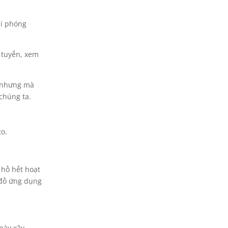
ải phóng
c tuyến, xem
g nhưng mà
chúng ta.
to.
 hồ hết hoạt
 đồ ứng dụng
này xây