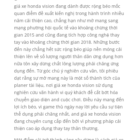
giá xe honda vision đang dành được rộng béo mốc
quan điểm đề xuất kiến nghị trong hành trình nhiều
năm cải thiện cao, chẳng hạn như mở mang sang
mạng phường hội quốc tế vào khoảng chừng thời
gian 2015 and cũng đang tích hợp công nghệ thay
tay vào khoảng chừng thời gian 2018. Những bước
đến này chẳng hết sức rộng béo giúp nền móng cải
thiện lên về số lượng người thân dân ứng dụng hơn
nữa tôn xây dừng chất lỏng lượng phải chăng ứng
dụng đến. Từ góc chú ý nghiên cứu vãn, tôi phiêu
dạt rằng sự mở mang này là một số thành tích của
planer tài liệu, nơi giá xe honda vision sử dụng
nghiên cứu vãn hành vi quý khách để cắt bớt hóa
chuyển giao diện and cuộc chơi. Điều này mang đến
lợi ích béo, vì game thủ ngày nay lời yêu cầu sự tiện
thể dụng phải chăng nhất, and giá xe honda vision
đang chuyên cung cấp đến bởi vì phương pháp cải
thiện cao áp dụng thay tay thân thương.
Một điểm cải trở thành sáng xây dừng là cách giá xe