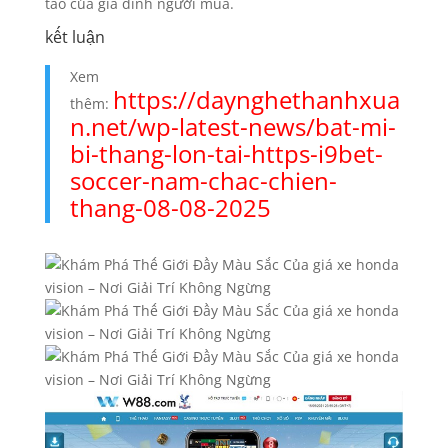
tao của gia đình người mua.
kết luận
Xem
https://daynghethanhxua
thêm:
n.net/wp-latest-news/bat-mi-
bi-thang-lon-tai-https-i9bet-
soccer-nam-chac-chien-
thang-08-08-2025