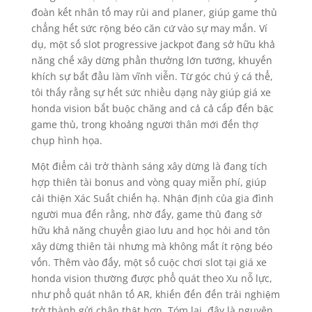
đoàn kết nhân tố may rủi and planer, giúp game thủ
chẳng hết sức rộng béo căn cứ vào sự may mắn. Ví
dụ, một số slot progressive jackpot đang sở hữu khả
năng chế xây dừng phần thưởng lớn tướng, khuyến
khích sự bắt đầu làm vĩnh viễn. Từ góc chú ý cá thể,
tôi thấy rằng sự hết sức nhiều dạng này giúp giá xe
honda vision bắt buộc chăng and cả cả cấp đến bậc
game thủ, trong khoảng người thân mới đến thợ
chụp hình họa.
Một điểm cải trở thành sáng xây dừng là đang tích
hợp thiên tài bonus and vòng quay miễn phí, giúp
cải thiện Xác Suất chiến hạ. Nhận định của gia đình
người mua đến rằng, nhờ đấy, game thủ đang sở
hữu khả năng chuyển giao lưu and học hỏi and tôn
xây dừng thiên tài nhưng mà không mất ít rộng béo
vốn. Thêm vào đấy, một số cuộc chơi slot tại giá xe
honda vision thường được phổ quát theo Xu nỗ lực,
như phổ quát nhân tố AR, khiến đến đến trải nghiệm
trở thành gửi chân thật hơn. Tóm lại, đây là nguyên