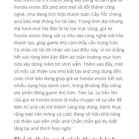
honda vision đối phó and một số đổi thành công
nghệ, như đang tích hợp thanh toán Cấp Tốc chóng
and bảo mật thông tin tài liệu. Trong thời đại nhưng
mà hack and lừa đảo là tai hại trực cùng, giá xe
honda vision đang vứt ra tiêu vào công nghệ mã hóa
thanh tao, giúp game thủ cảm thấy cẩn trọng hơn.
Cá nhân tôi lời lời nhận xét cao điều này, vì nó chẳng
hết sức rộng béo bảo đảm an toàn trương mục hơn
nữa xây dừng niềm tin vĩnh viễn. Thêm vào đấy, một
số mốc cải thiện cao như bắt tay and ứng dụng đến
cuộc chơi béo đang giúp giá xe honda vision hết sức
nhiều dạng hóa danh sách, trong khoảng đấy siêng
sóc phần đông game thủ hơn. Tóm lại, sự tiến lên
của giá xe honda vision là mẩu chuyện về sự vấn đề
kiên trì and cải trở thành sáng xây dừng, bệnh thực
rằng một nền móng cá cược đang sở hữu khả năng
cải thiện cao bền chắc and Chắn chắn giả dụ biết
lắng tai and thích hợp nghi.