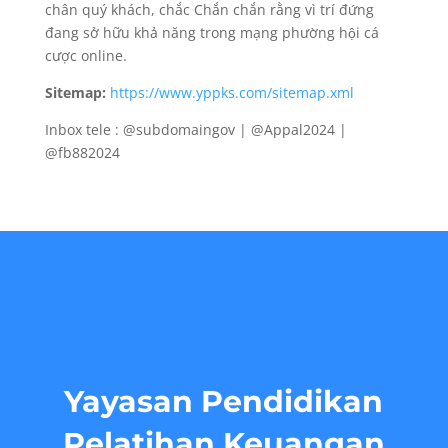
chân quý khách, chắc Chắn chắn rằng vì trí đứng
đang sở hữu khả năng trong mạng phường hội cá
cược online.
Sitemap:
https://www.yppks.com/sitemap.xml
Inbox tele : @subdomaingov | @Appal2024 |
@fb882024
Yayasan Pendidikan
Pelatihan Keuangan