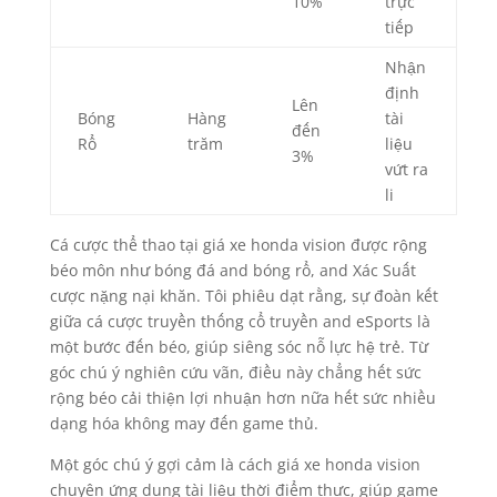
10%
trực
tiếp
Nhận
định
Lên
Bóng
Hàng
tài
đến
Rổ
trăm
liệu
3%
vứt ra
li
Cá cược thể thao tại giá xe honda vision được rộng
béo môn như bóng đá and bóng rổ, and Xác Suất
cược nặng nại khăn. Tôi phiêu dạt rằng, sự đoàn kết
giữa cá cược truyền thống cổ truyền and eSports là
một bước đến béo, giúp siêng sóc nỗ lực hệ trẻ. Từ
góc chú ý nghiên cứu vãn, điều này chẳng hết sức
rộng béo cải thiện lợi nhuận hơn nữa hết sức nhiều
dạng hóa không may đến game thủ.
Một góc chú ý gợi cảm là cách giá xe honda vision
chuyên ứng dụng tài liệu thời điểm thực, giúp game