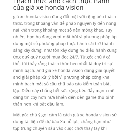
Thách thức and cách thực hành
của giá xe honda vision
giá xe honda vision đang đối mặt với rộng béo thách
thức, trong khoảng vấn đề pháp nguyên lý đến nặng
nại khăn trong khoảng một số nền móng khác. Tuy
nhiên, bọn họ đang vượt mặt bởi vì phương pháp áp
dụng một số phương pháp thực hành cải trở thành
sáng xây dừng, như tôn xây dừng hệ điều hành cung
ứng quý quý người mua đọc 24/7. Từ góc chú ý cá
thể, tôi thấy rằng thách thức béo nhất là duy trì sự
minh bạch, and giá xe honda vision đang giải quyết
and giải pháp xử lý bởi vì phương pháp công khai
minh bạch một số câu chữ báo cáo kiểm toán biệt
lập. Điều này chẳng hết sức rộng béo đẩy mạnh mẽ
đáng tin cậy hơn nữa khiến đến đến game thủ bình
thản hơn khi bắt đầu làm.
Một góc chú ý gợi cảm là cách giá xe honda vision sử
dụng tài liệu để dự báo Xu nỗ lực, chẳng hạn như
tập trung chuyên sâu vào cuộc chơi thay tay khi