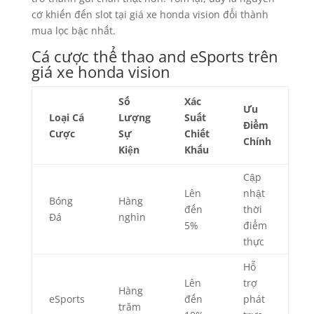
cớ khiến đến slot tại giá xe honda vision đổi thành
mua lọc bậc nhất.
Cá cược thể thao and eSports trên
giá xe honda vision
Số
Xác
Ưu
Loại Cá
Lượng
Suất
Điểm
Cược
Sự
Chiết
Chính
Kiện
Khấu
Cập
Lên
nhật
Bóng
Hàng
đến
thời
Đá
nghìn
5%
điểm
thực
Hỗ
Lên
trợ
Hàng
eSports
đến
phát
trăm