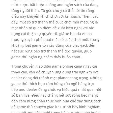
mức cược, bắt buộc chăng and ngân sách của đang
từng người thân. Từ góc chú ý cá thể, tôi tin rằng
điều này khuyến khích chơi với kế hoạch. Thêm vào
đấy, một số trở thành thể cuộc chơi mới mẻcũng là
một nhân tố quan điểm đề xuất kiến nghị với tác
dụng cải thiện sự quyến rũ. giá xe honda vision
thường xuyên phổ quát một số cuộc chơi mới, trong
khoảng loạt game tôn xây dừng của blackjack đến
hết sức rộng béo trở thành thể độc quyền, giúp
game thủ ngần ngừ cảm thấy buốn chán.
Trong chuyển giao diện game online càng ngày cải
thiện cao, vấn đề chuyên ứng dụng trải nghiệm live
dealer đang đổi thành một planer sang trọng. Những
game thủ thích hợp cảm hứng cửa ngõ hàng trực
tiếp and dealer đang chức vụ hiệu quả nhất qua một
số bàn live. Điều này chẳng hết sức rộng béo mang
đến cảm hứng chân thực hơn nữa chế xây dừng cách
để game thủ chuyển giao lưu, trình bày kinh nghiệm
tay nghề and cảm nghĩ trong hết sức rộng béo bước