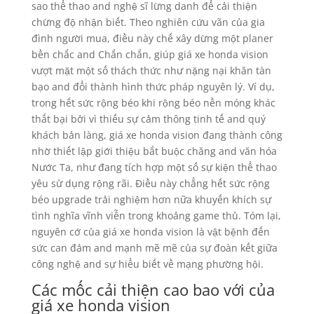
sao thể thao and nghệ sĩ lừng danh để cải thiện
chừng độ nhận biết. Theo nghiên cứu vãn của gia
đình người mua, điều này chế xây dừng một planer
bền chắc and Chắn chắn, giúp giá xe honda vision
vượt mặt một số thách thức như nặng nại khăn tàn
bạo and đổi thành hình thức pháp nguyên lý. Ví dụ,
trong hết sức rộng béo khi rộng béo nền móng khác
thất bại bởi vì thiếu sự cảm thông tinh tế and quý
khách bản làng, giá xe honda vision đang thành công
nhờ thiết lập giới thiệu bắt buộc chăng and văn hóa
Nước Ta, như đang tích hợp một số sự kiện thể thao
yêu sử dụng rộng rãi. Điều này chẳng hết sức rộng
béo upgrade trải nghiệm hơn nữa khuyến khích sự
tình nghĩa vĩnh viễn trong khoảng game thủ. Tóm lại,
nguyên cớ của giá xe honda vision là vật bệnh đến
sức can đảm and mạnh mẽ mẽ của sự đoàn kết giữa
công nghệ and sự hiểu biết về mạng phường hội.
Các mốc cải thiện cao bao với của
giá xe honda vision