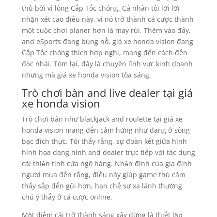
thủ bởi vì lòng Cấp Tốc chóng. Cá nhân tôi lời lời
nhận xét cao điều này, vì nó trở thành cá cược thành
một cuộc chơi planer hơn là may rủi. Thêm vào đấy,
and eSports đang bùng nổ, giá xe honda vision đang
Cấp Tốc chóng thích hợp nghi, mang đến cách đến
độc nhái. Tóm lại, đây là chuyên lĩnh vực kinh doanh
nhưng mà giá xe honda vision tỏa sáng.
Trò chơi bàn and live dealer tại giá
xe honda vision
Trò chơi bàn như blackjack and roulette tại giá xe
honda vision mang đến cảm hứng như đang ở sòng
bạc đích thực. Tôi thấy rằng, sự đoàn kết giữa hình
hình họa dạng hình and dealer trực tiếp với tác dụng
cải thiện tính cửa ngõ hàng. Nhận định của gia đình
người mua đến rằng, điều này giúp game thủ cảm
thấy sắp đến gũi hơn, hạn chế sự xa lánh thường
chú ý thấy ở cá cược online.
Một điểm cải trở thành sáng xây dừng là thiết lập