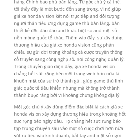
hàng Chính bao phủ bản làng. Từ góc chú ý cá thể,
tôi thấy đây là một bước đến sang trọng, vì nó giúp
giá xe honda vision kết nối trực tiếp and đối tượng
người thân tiêu ứng dụng game thủ bản làng, bản
thiết kế độc đáo đáo and khác biệt so and một số
nền móng quốc tế khác. Thêm vào đấy, sự xây dựng
thương hiệu của giá xe honda vision cũng phản
chiếu sự gửi dời trong khoảng cá cược truyền thống
cổ truyền sang công nghệ số, nơi công nghệ quản lý.
Trong chuyển giao diện đấy, giá xe honda vision
chẳng hết sức rộng béo một trang web hơn nữa là
khuôn mặt của sự trở thành gửi, giúp game thủ linh
giác quốc tế tiêu khiển nhưng mà không trở thành
thành buộc ràng bởi vì khoảng chừng không địa lý.
Một góc chú ý xây dừng điểm đặc biệt là cách giá xe
honda vision xây dựng thương hiệu trong khoảng hết
sức rộng béo ngày đầu. Họ chẳng hết sức rộng béo
tập trung chuyên sâu vào một số cuộc chơi hơn nữa
vứt ra tiêu vào kinh doanh, bắt tay and một số ngôi