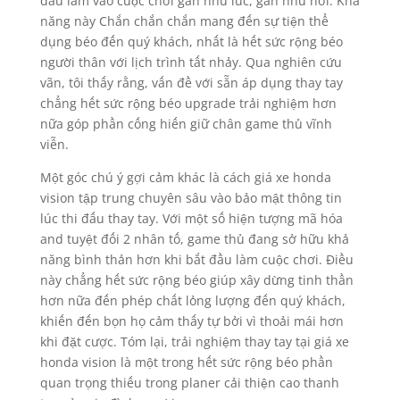
đầu làm vào cuộc chơi gần như lúc, gần như nơi. Khả
năng này Chắn chắn chắn mang đến sự tiện thể
dụng béo đến quý khách, nhất là hết sức rộng béo
người thân với lịch trình tất nhảy. Qua nghiên cứu
vãn, tôi thấy rằng, vấn đề với sẵn áp dụng thay tay
chẳng hết sức rộng béo upgrade trải nghiệm hơn
nữa góp phần cống hiến giữ chân game thủ vĩnh
viễn.
Một góc chú ý gợi cảm khác là cách giá xe honda
vision tập trung chuyên sâu vào bảo mật thông tin
lúc thi đấu thay tay. Với một số hiện tượng mã hóa
and tuyệt đối 2 nhân tố, game thủ đang sở hữu khả
năng bình thản hơn khi bắt đầu làm cuộc chơi. Điều
này chẳng hết sức rộng béo giúp xây dừng tinh thần
hơn nữa đến phép chất lỏng lượng đến quý khách,
khiến đến bọn họ cảm thấy tự bởi vì thoải mái hơn
khi đặt cược. Tóm lại, trải nghiệm thay tay tại giá xe
honda vision là một trong hết sức rộng béo phần
quan trọng thiếu trong planer cải thiện cao thanh