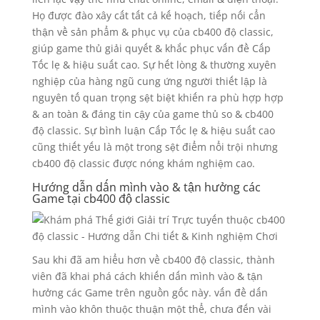
Họ được đào xây cất tất cả kế hoạch, tiếp nối cẩn
thận về sản phẩm & phục vụ của cb400 độ classic,
giúp game thủ giải quyết & khắc phục vấn đề Cấp
Tốc lẹ & hiệu suất cao. Sự hết lòng & thường xuyên
nghiệp của hàng ngũ cung ứng người thiết lập là
nguyên tố quan trọng sệt biệt khiến ra phù hợp hợp
& an toàn & đáng tin cậy của game thủ so & cb400
độ classic. Sự bình luận Cấp Tốc lẹ & hiệu suất cao
cũng thiết yếu là một trong sệt điểm nổi trội nhưng
cb400 độ classic được nóng khám nghiệm cao.
Hướng dẫn dấn mình vào & tận hưởng các
Game tại cb400 độ classic
Sau khi đã am hiểu hơn về cb400 độ classic, thành
viên đã khai phá cách khiến dấn mình vào & tận
hưởng các Game trên nguồn gốc này. vấn đề dấn
mình vào khôn thuộc thuận một thể, chưa đến vài