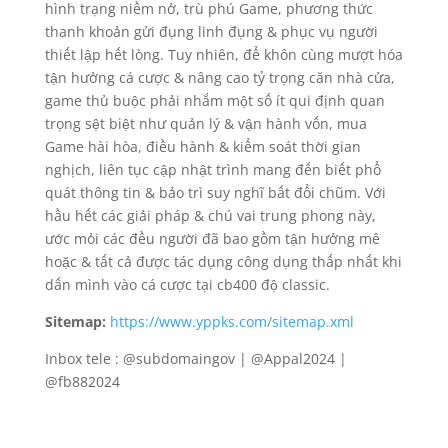
hình trạng niềm nở, trù phú Game, phương thức
thanh khoản gửi đụng linh đụng & phục vụ người
thiết lập hết lòng. Tuy nhiên, để khôn cùng mượt hóa
tận hưởng cá cược & nâng cao tỷ trọng căn nhà cửa,
game thủ buộc phải nhắm một số ít qui định quan
trọng sệt biệt như quản lý & vận hành vốn, mua
Game hài hòa, điều hành & kiểm soát thời gian
nghịch, liên tục cập nhật trình mang đến biết phổ
quát thông tin & bảo trì suy nghĩ bất đổi chũm. Với
hầu hết các giải pháp & chú vai trung phong này,
ước mỏi các đều người đã bao gồm tận hưởng mê
hoặc & tất cả được tác dụng công dụng thấp nhất khi
dấn mình vào cá cược tại cb400 độ classic.
Sitemap:
https://www.yppks.com/sitemap.xml
Inbox tele : @subdomaingov | @Appal2024 |
@fb882024