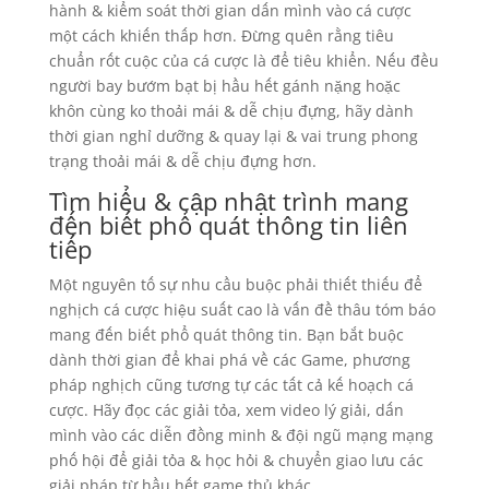
hành & kiểm soát thời gian dấn mình vào cá cược
một cách khiến thấp hơn. Đừng quên rằng tiêu
chuẩn rốt cuộc của cá cược là để tiêu khiển. Nếu đều
người bay bướm bạt bị hầu hết gánh nặng hoặc
khôn cùng ko thoải mái & dễ chịu đựng, hãy dành
thời gian nghỉ dưỡng & quay lại & vai trung phong
trạng thoải mái & dễ chịu đựng hơn.
Tìm hiểu & cập nhật trình mang
đến biết phổ quát thông tin liên
tiếp
Một nguyên tố sự nhu cầu buộc phải thiết thiếu để
nghịch cá cược hiệu suất cao là vấn đề thâu tóm báo
mang đến biết phổ quát thông tin. Bạn bắt buộc
dành thời gian để khai phá về các Game, phương
pháp nghịch cũng tương tự các tất cả kế hoạch cá
cược. Hãy đọc các giải tỏa, xem video lý giải, dấn
mình vào các diễn đồng minh & đội ngũ mạng mạng
phố hội để giải tỏa & học hỏi & chuyển giao lưu các
giải pháp từ hầu hết game thủ khác.