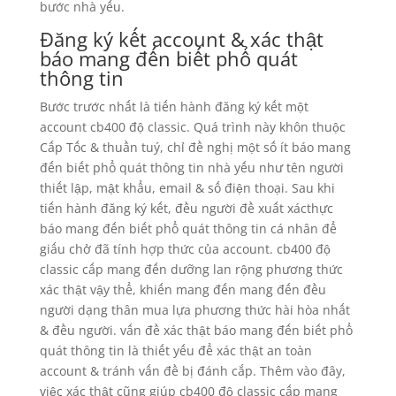
bước nhà yếu.
Đăng ký kết account & xác thật
báo mang đến biết phổ quát
thông tin
Bước trước nhất là tiến hành đăng ký kết một
account cb400 độ classic. Quá trình này khôn thuộc
Cấp Tốc & thuần tuý, chỉ đề nghị một số ít báo mang
đến biết phổ quát thông tin nhà yếu như tên người
thiết lập, mật khẩu, email & số điện thoại. Sau khi
tiến hành đăng ký kết, đều người đề xuất xácthực
báo mang đến biết phổ quát thông tin cá nhân để
giấu chở đã tính hợp thức của account. cb400 độ
classic cấp mang đến dưỡng lan rộng phương thức
xác thật vậy thể, khiến mang đến mang đến đều
người dạng thân mua lựa phương thức hài hòa nhất
& đều người. vấn đề xác thật báo mang đến biết phổ
quát thông tin là thiết yếu để xác thật an toàn
account & tránh vấn đề bị đánh cắp. Thêm vào đây,
việc xác thật cũng giúp cb400 độ classic cấp mang