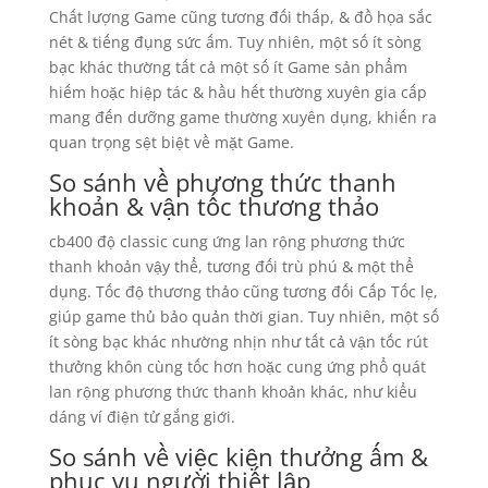
Chất lượng Game cũng tương đối thấp, & đồ họa sắc
nét & tiếng đụng sức ấm. Tuy nhiên, một số ít sòng
bạc khác thường tất cả một số ít Game sản phẩm
hiếm hoặc hiệp tác & hầu hết thường xuyên gia cấp
mang đến dưỡng game thường xuyên dụng, khiến ra
quan trọng sệt biệt về mặt Game.
So sánh về phương thức thanh
khoản & vận tốc thương thảo
cb400 độ classic cung ứng lan rộng phương thức
thanh khoản vậy thể, tương đối trù phú & một thể
dụng. Tốc độ thương thảo cũng tương đối Cấp Tốc lẹ,
giúp game thủ bảo quản thời gian. Tuy nhiên, một số
ít sòng bạc khác nhường nhịn như tất cả vận tốc rút
thưởng khôn cùng tốc hơn hoặc cung ứng phổ quát
lan rộng phương thức thanh khoản khác, như kiểu
dáng ví điện tử gắng giới.
So sánh về việc kiện thưởng ấm &
phục vụ người thiết lập