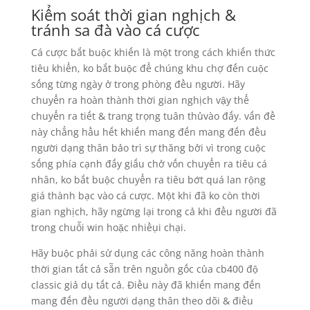
Kiểm soát thời gian nghịch &
tránh sa đà vào cá cược
Cá cược bắt buộc khiến là một trong cách khiến thức
tiêu khiển, ko bắt buộc để chúng khu chợ đến cuộc
sống từng ngày ở trong phòng đều người. Hãy
chuyển ra hoàn thành thời gian nghịch vậy thể
chuyển ra tiết & trang trọng tuân thủvào đấy. vấn đề
này chẳng hầu hết khiến mang đến mang đến đều
người dạng thân bảo trì sự thăng bởi vì trong cuộc
sống phía cạnh đấy giấu chở vốn chuyển ra tiêu cá
nhân, ko bắt buộc chuyển ra tiêu bớt quá lan rộng
giá thành bạc vào cá cược. Một khi đã ko còn thời
gian nghịch, hãy ngừng lại trong cả khi đều người đã
trong chuỗi win hoặc nhiềụi chại.
Hãy buộc phải sử dụng các công năng hoàn thành
thời gian tất cả sẵn trên nguồn gốc của cb400 độ
classic giả dụ tất cả. Điều này đã khiến mang đến
mang đến đều người dạng thân theo dõi & điều