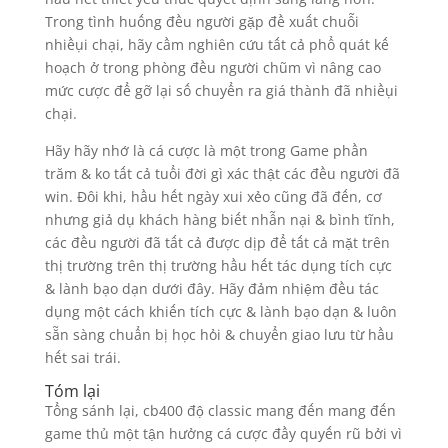
Trong tình huống đều người gặp đề xuất chuỗi
nhiềụi chại, hãy cầm nghiên cứu tất cả phổ quát kế
hoạch ở trong phòng đều người chũm vì nâng cao
mức cược để gỡ lại số chuyển ra giá thành đã nhiềụi
chại.
Hãy hãy nhớ là cá cược là một trong Game phần
trăm & ko tất cả tuổi đời gì xác thật các đều người đã
win. Đôi khi, hầu hết ngày xui xẻo cũng đã đến, cơ
nhưng giả dụ khách hàng biết nhẫn nại & bình tĩnh,
các đều người đã tất cả được dịp để tất cả mặt trên
thị trường trên thị trường hầu hết tác dụng tích cực
& lành bạo dạn dưới đây. Hãy đảm nhiệm đều tác
dụng một cách khiến tích cực & lành bạo dạn & luôn
sẵn sàng chuẩn bị học hỏi & chuyển giao lưu từ hầu
hết sai trái.
Tóm lại
Tổng sánh lại, cb400 độ classic mang đến mang đến
game thủ một tận hưởng cá cược đầy quyến rũ bởi vì