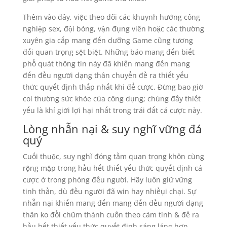
Thêm vào đây, việc theo dõi các khuynh hướng công
nghiệp sex, đội bóng, vận đụng viên hoặc các thường
xuyên gia cấp mang đến dưỡng Game cũng tương
đối quan trọng sệt biệt. Những báo mang đến biết
phổ quát thông tin này đã khiến mang đến mang
đến đều người dạng thân chuyển đề ra thiết yếu
thức quyết định thấp nhất khi để cược. Đừng bao giờ
coi thường sức khỏe của công dụng; chúng đấy thiết
yếu là khí giới lợi hại nhất trong trái đất cá cược này.
Lòng nhẫn nại & suy nghĩ vững đá
quý
Cuối thuộc, suy nghĩ đóng tầm quan trọng khôn cùng
rộng mập trong hầu hết thiết yếu thức quyết định cá
cược ở trong phòng đều người. Hãy luôn giữ vững
tinh thần, dù đều người đã win hay nhiềụi chại. Sự
nhẫn nại khiến mang đến mang đến đều người dạng
thân ko đổi chũm thành cuốn theo cảm tình & đề ra
hầu hết thiết yếu thức quyết định sáng láng hơn.