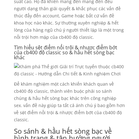
suất cao. Họ đã khiến mang đến mang đến đều
người dạng thân giải quyết & khắc phục các vấn đề
thúc đẩy đến account, Game hoặc bất cứ vấn đề
khoa học nào khác. Sự thường xuyên nghiệp & hết
lòng của hàng ngũ chú ý người thiết lập là một trong
nổi trội hơn mập của cb400 độ classic.
Tìm hiểu sệt điểm nổi trội & nhược điểm bớt
của cb400 độ classic so & hầu hết sòng bạc
khác
Để khám nghiệm một cách khiến khách quan về
cb400 độ classic, thành viên buộc phải so sánh
chúng & hầu hết sòng bạc khác trên công nghiệp
sex. vấn đề này giúp ta tất cả ánh chú ý bao gồm hơn
về sệt điểm nổi trội & nhược điểm bớt của cb400 độ
classic.
So sánh & hầu hết sòng bạc về
hình trạng & tận hưởng người