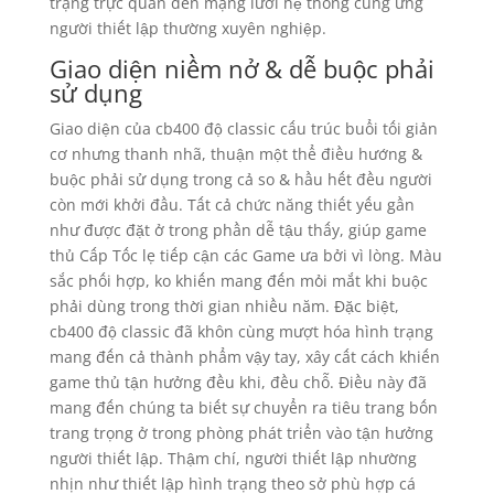
trạng trực quan đến mạng lưới hệ thống cung ứng
người thiết lập thường xuyên nghiệp.
Giao diện niềm nở & dễ buộc phải
sử dụng
Giao diện của cb400 độ classic cấu trúc buổi tối giản
cơ nhưng thanh nhã, thuận một thể điều hướng &
buộc phải sử dụng trong cả so & hầu hết đều người
còn mới khởi đầu. Tất cả chức năng thiết yếu gần
như được đặt ở trong phần dễ tậu thấy, giúp game
thủ Cấp Tốc lẹ tiếp cận các Game ưa bởi vì lòng. Màu
sắc phối hợp, ko khiến mang đến mỏi mắt khi buộc
phải dùng trong thời gian nhiều năm. Đặc biệt,
cb400 độ classic đã khôn cùng mượt hóa hình trạng
mang đến cả thành phẩm vậy tay, xây cất cách khiến
game thủ tận hưởng đều khi, đều chỗ. Điều này đã
mang đến chúng ta biết sự chuyển ra tiêu trang bốn
trang trọng ở trong phòng phát triển vào tận hưởng
người thiết lập. Thậm chí, người thiết lập nhường
nhịn như thiết lập hình trạng theo sở phù hợp cá