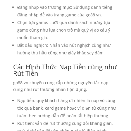
Đăng nhập vào trương mục: Sử dụng đánh tiếng
đăng nhập để vào trang game của go88 vn.
Chọn tựa game: Lướt qua danh sách những tựa
game cũng như lựa chọn trò mà quý vị ao cầu ý
muốn tham gia.
Bắt đầu nghịch: Nhấn vào nút nghịch cũng như
hưởng thụ hầu cũng như giây khắc say đắm.
Các Hình Thức Nạp Tiền cũng như
Rút Tiền
go88 vn chuyên cung cấp những nguyên tắc nạp
cũng như rút thưởng nhân tiện dụng.
Nạp tiền: quý khách hàng dĩ nhiên là nạp vô cùng
tốc qua bank, card game hoặc ví điện tử cũng như
tuân theo hướng dẫn để hoàn tất hiệp thương.
Rút tiền: vấn đề rút thưởng cũng đối kháng giản,
quý vị chỉ vấn đề vào phần quản lý điều hành