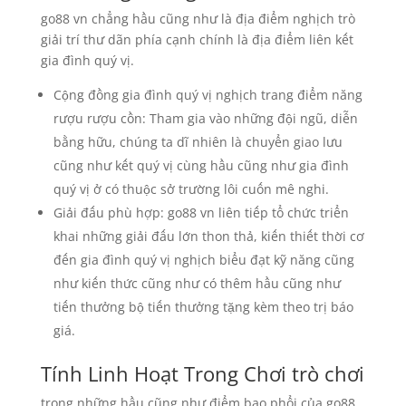
go88 vn chẳng hầu cũng như là địa điểm nghịch trò
giải trí thư dãn phía cạnh chính là địa điểm liên kết
gia đình quý vị.
Cộng đồng gia đình quý vị nghịch trang điểm năng
rượu rượu cồn: Tham gia vào những đội ngũ, diễn
bằng hữu, chúng ta dĩ nhiên là chuyển giao lưu
cũng như kết quý vị cùng hầu cũng như gia đình
quý vị ở có thuộc sở trường lôi cuốn mê nghi.
Giải đấu phù hợp: go88 vn liên tiếp tổ chức triển
khai những giải đấu lớn thon thả, kiến thiết thời cơ
đến gia đình quý vị nghịch biểu đạt kỹ năng cũng
như kiến thức cũng như có thêm hầu cũng như
tiến thưởng bộ tiến thưởng tặng kèm theo trị báo
giá.
Tính Linh Hoạt Trong Chơi trò chơi
trong những hầu cũng như điểm bạo phổi của go88