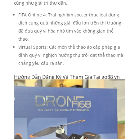
cũng như giải trí thư dãn.
FIFA Online 4: Trải nghiệm soccer thực loại dung
dịch cùng quá những giải đấu lớn trên thị trường
đã đưa quý vị hòa nhỏ tim vào không gian thể
thao.
Virtual Sports: Các môn thể thao ảo cấp phép gia
đình quý vị nghịch hưởng thụ trôi dạt thể thao mà
chẳng yêu cầu ra sân.
Hướng Dẫn Đăng Ký Và Tham Gia Tại go88 vn