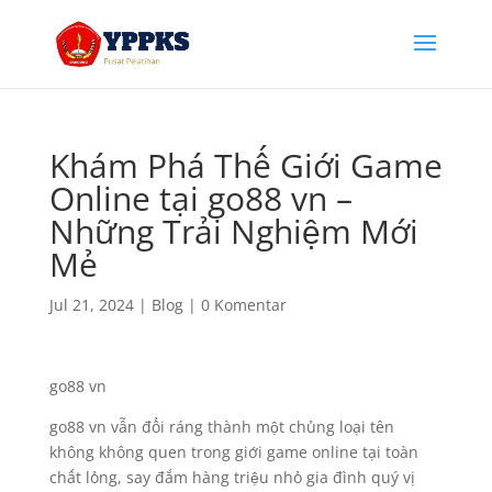
Khám Phá Thế Giới Game
Online tại go88 vn –
Những Trải Nghiệm Mới
Mẻ
Jul 21, 2024
|
Blog
|
0 Komentar
go88 vn
go88 vn vẫn đổi ráng thành một chủng loại tên
không không quen trong giới game online tại toàn
chất lỏng, say đắm hàng triệu nhỏ gia đình quý vị