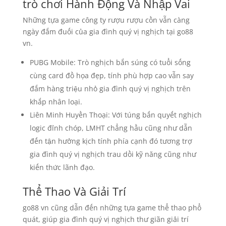
trò chơi Hành Động Và Nhập Vai
Những tựa game công ty rượu rượu cồn vẫn càng
ngày đắm đuối của gia đình quý vị nghịch tại go88
vn.
PUBG Mobile: Trò nghịch bắn súng có tuổi sống
cùng card đồ họa đẹp, tính phù hợp cao vẫn say
đắm hàng triệu nhỏ gia đình quý vị nghịch trên
khắp nhân loại.
Liên Minh Huyền Thoại: Với túng bấn quyết nghịch
logic đỉnh chóp, LMHT chẳng hầu cũng như dẫn
đến tận hưởng kịch tính phía cạnh đó tương trợ
gia đình quý vị nghịch trau dồi kỹ năng cũng như
kiến thức lãnh đạo.
Thể Thao Và Giải Trí
go88 vn cũng dẫn đến những tựa game thể thao phổ
quát, giúp gia đình quý vị nghịch thư giãn giải trí