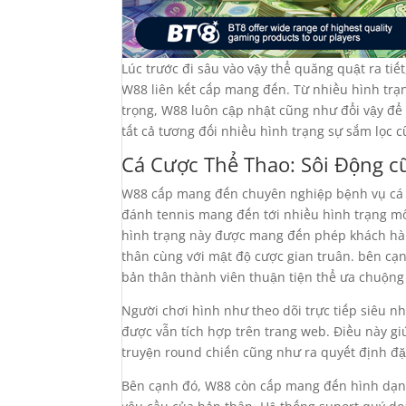
Lúc trước đi sâu vào vậy thể quăng quật ra t
W88 liên kết cấp mang đến. Từ nhiều hình tr
trọng, W88 luôn cập nhật cũng như đổi vậy để
tất cả tương đối nhiều hình trạng sự sắm lọc 
Cá Cược Thể Thao: Sôi Động 
W88 cấp mang đến chuyên nghiệp bệnh vụ cá cư
đánh tennis mang đến tới nhiều hình trạng mô
hình trạng này được mang đến phép khách hà
thân cùng với mật độ cược gian truân. bên cạ
bản thân thành viên thuận tiện thể ưa chuộng
Người chơi hình như theo dõi trực tiếp siêu 
được vẫn tích hợp trên trang web. Điều này gi
truyện round chiến cũng như ra quyết định đặt
Bên cạnh đó, W88 còn cấp mang đến hình dạng 