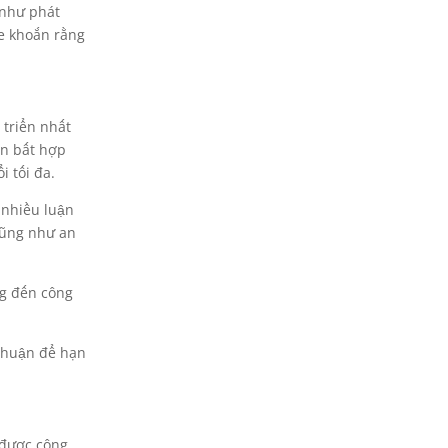
 như phát
ỏe khoắn rằng
 triển nhất
ấn bất hợp
 tối đa.
 nhiều luận
cũng như an
ng đến công
 thuận để hạn
 được công