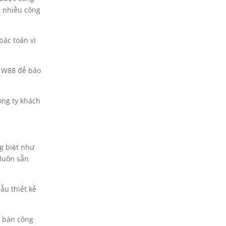
u nhiều công
bác toán vi
a W88 để bảo
ông ty khách
g biệt như
 luôn sẵn
ẫu thiết kế
n bán công