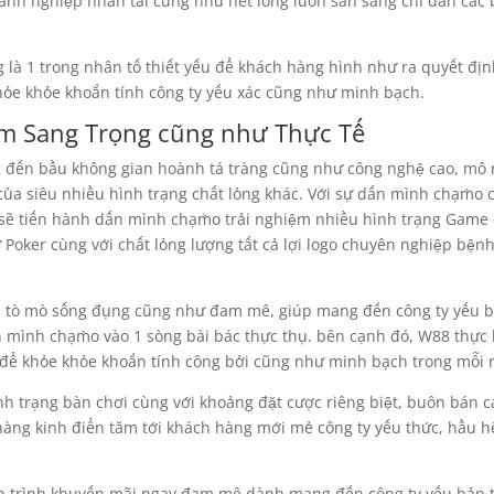
anh nghiệp nhân tài cũng như hết lòng luôn sẵn sàng chỉ dẫn các
g là 1 trong nhân tố thiết yếu để khách hàng hình như ra quyết đị
khỏe khỏe khoắn tính công ty yếu xác cũng như minh bạch.
ệm Sang Trọng cũng như Thực Tế
g đến bầu không gian hoành tá tràng cũng như công nghệ cao, mô 
a siêu nhiều hình trạng chất lỏng khác. Với sự dấn mình chạm̀o 
 sẽ tiến hành dấn mình chạm̀o trải nghiệm nhiều hình trạng Game
 Poker cùng với chất lỏng lượng tất cả lợi logo chuyên nghiệp bện
iện tò mò sống đụng cũng như đam mê, giúp mang đến công ty yếu 
 mình chạm̀o vào 1 sòng bài bác thực thụ. bên cạnh đó, W88 thực
g để khỏe khỏe khoắn tính công bởi cũng như minh bạch trong mỗi 
 trạng bàn chơi cùng với khoảng đặt cược riêng biệt, buôn bán cá
hàng kinh điển tăm tới khách hàng mới mẻ công ty yếu thức, hầu h
ch trình khuyến mãi ngay đam mê dành mang đến công ty yếu bản 