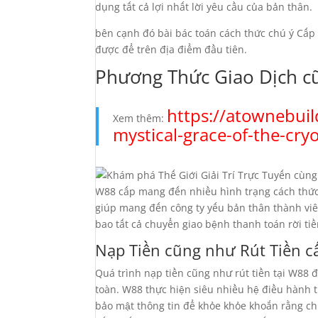
dụng tất cả lợi nhất lời yêu cầu của bản thân.
bên cạnh đó bài bác toán cách thức chú ý Cấp
được để trên địa điểm đầu tiên.
Phương Thức Giao Dịch cũ
https://atownebuil
Xem thêm:
mystical-grace-of-the-cry
W88 cấp mang đến nhiều hình trạng cách thức 
giúp mang đến công ty yếu bản thân thành viê
bao tất cả chuyển giao bệnh thanh toán rời tiề
Nạp Tiền cũng như Rút Tiền 
Quá trình nạp tiền cũng như rút tiền tại W88
toàn. W88 thực hiện siêu nhiều hệ điều hành
bảo mật thông tin để khỏe khỏe khoắn rằng ch