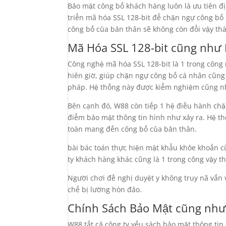
Bảo mật công bố khách hàng luôn là ưu tiên đ
triển mã hóa SSL 128-bit để chặn ngự công bố
công bố của bản thân sẽ không còn đổi vậy th
Mã Hóa SSL 128-bit cũng như
Công nghệ mã hóa SSL 128-bit là 1 trong công 
hiên giờ, giúp chặn ngự công bố cá nhân cũng 
pháp. Hệ thống này được kiểm nghiệm cũng như
Bên cạnh đó, W88 còn tiếp 1 hệ điều hành chặ
điểm bảo mật thông tin hình như xảy ra. Hệ t
toàn mang đến công bố của bản thân.
bài bác toán thực hiện mật khẩu khỏe khoắn 
ty khách hàng khác cũng là 1 trong công vậy t
Người chơi đề nghị duyệt y không truy nã vấn
chế bị lường hòn đảo.
Chính Sách Bảo Mật cũng nh
W88 tất cả công ty yếu sách bảo mật thông ti