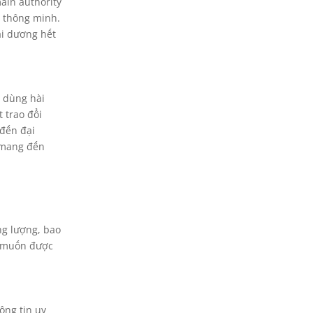
ain authority
i thông minh.
ại dương hết
u dùng hài
 trao đổi
 đến đại
u mang đến
ng lượng, bao
m muốn được
ông tin uy