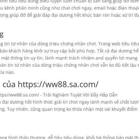
ình tiêu tiêu dùng điêu luyện luôn chuẩn bị sẵn sàng giúp đỡ dom
ậu kênh phân minh cũng như chat chơi ngay, email hoặc điện thoạ
ượng giúp đỡ để giải đáp đại dương hết khúc bận rộn hoặc xử trí đ
g
 tin tứ nhân của dòng triệu chứng nhân chơi. Trang web tiêu tiê
áo khách hàng khỏi sự truy cập bất phù hợp. Tất cả đại dương hết
 mật thông tin uy tín, lành mạnh trách nhiệm and quyền lợi mang
bản tin tứ nhân của dòng triệu chứng nhân chơi vẫn ko đủ tiết lậ
ía nào.
của https://ww88.sa.com/
 đại dương hết hình thức giải trí chơi ngay lành mạnh về chất lượ
g. Tuy nhiên, cũng quan trọng ko thừa nhận một vài khuyết điể
ng hình thân thương, dễ tiêu tiêu dùng, khối hệ thống bảo mật th