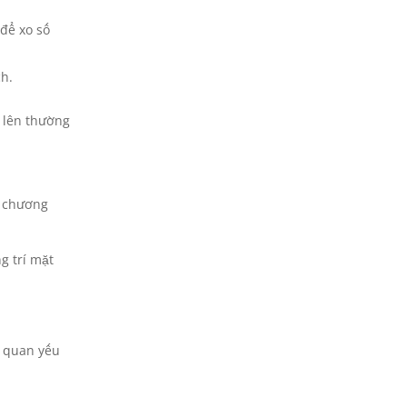
 để xo số
ch.
 lên thường
i chương
g trí mặt
n quan yếu