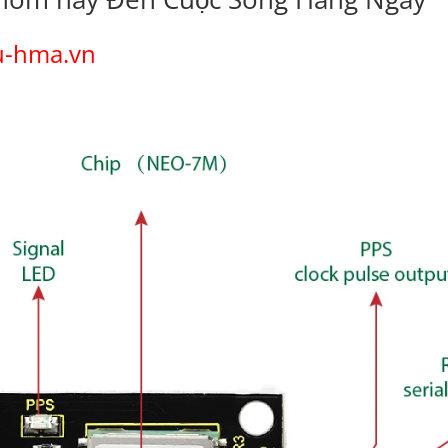
u-hma.vn