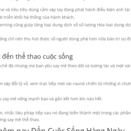
ne và tiêu tiêu dùng cầm vậy tay đang phát hành điều kiện anh tài
t triển khối hệ thống của hành khách.
arning cũng giúp tăng loại dung dịch số số lượng Hóa loại dung dị
ông chỉ nên thu hút được số người dùng phệ hơn nữa bảo trì sự đi
 đến thể thao cuộc sống
 chế độ nhưng mà bạn yêu say mê theo dõi và tương tác và một và
vậy đổi tỷ số, xem trực tiếp một vài round chiến từ những vì chưn
u say mê vững mạnh bạo và gắn kết hơn khi nào hết.
n, nhắc liệu pháp tiếp sau nó đang biến thành một trong các phầ
ơng say mê thể thao.
 hôm nay Đến Cuộc Sống Hàng Ngày