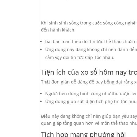
Khi sinh sinh sống trong cuộc sống công ngh
đến hành khách.
bài bác toán theo dõi tin tức thể thao chưa
Ứng dụng này đang không chỉ nên dành đến
cầm vậy đổi tin tức Cấp Tốc nhảu.
Tiện ích của xo số hôm nay tr
Thật đơn giản dễ dàng để bay bổng dạt rằng x
Người tiêu dùng hình cũng như thu được lên t
Ứng dụng giúp sức diện tích phệ tin tức hữu
Điều này đang không chỉ nên giúp bạn yêu sa
quan giáp tổng quan hơn về môn thể thao nh
Tích hợp mạng phường hội