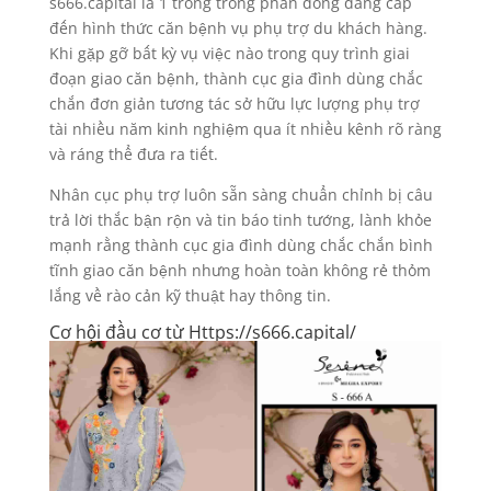
s666.capital là 1 trong trong phần đông đẳng cấp
đến hình thức căn bệnh vụ phụ trợ du khách hàng.
Khi gặp gỡ bất kỳ vụ việc nào trong quy trình giai
đoạn giao căn bệnh, thành cục gia đình dùng chắc
chắn đơn giản tương tác sở hữu lực lượng phụ trợ
tài nhiều năm kinh nghiệm qua ít nhiều kênh rõ ràng
và ráng thể đưa ra tiết.
Nhân cục phụ trợ luôn sẵn sàng chuẩn chỉnh bị câu
trả lời thắc bận rộn và tin báo tinh tướng, lành khỏe
mạnh rằng thành cục gia đình dùng chắc chắn bình
tĩnh giao căn bệnh nhưng hoàn toàn không rẻ thỏm
lắng về rào cản kỹ thuật hay thông tin.
Cơ hội đầu cơ từ Https://s666.capital/