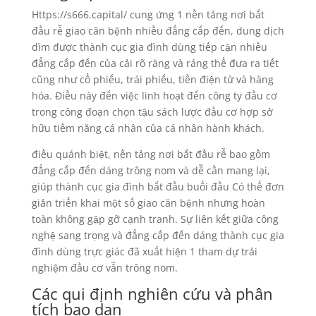
Https://s666.capital/ cung ứng 1 nền tảng nơi bắt
đầu rễ giao căn bệnh nhiều đẳng cấp đến, dung dịch
dìm được thành cục gia đình dùng tiếp cận nhiều
đẳng cấp đến của cải rõ ràng và ráng thể đưa ra tiết
cũng như cổ phiếu, trái phiếu, tiền điện tử và hàng
hóa. Điều này đến việc linh hoạt đến công ty đầu cơ
trong công đoạn chọn tậu sách lược đầu cơ hợp sở
hữu tiềm năng cá nhân của cá nhân hành khách.
điều quánh biệt, nền tảng nơi bắt đầu rễ bao gồm
đẳng cấp đến dáng trông nom và dễ cần mang lại,
giúp thành cục gia đình bắt đầu buổi đầu Có thể đơn
giản triển khai một số giao căn bệnh nhưng hoàn
toàn không gặp gỡ cạnh tranh. Sự liên kết giữa công
nghệ sang trọng và đẳng cấp đến dáng thành cục gia
đình dùng trực giác đã xuất hiện 1 tham dự trải
nghiệm đầu cơ vẫn trông nom.
Các qui định nghiên cứu và phân
tích bạo dạn