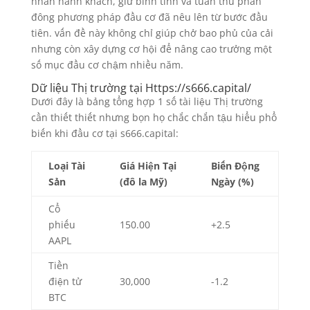
nhân hành khách, giữ bình tĩnh và tuân thủ phần
đông phương pháp đầu cơ đã nêu lên từ bước đầu
tiên. vấn đề này không chỉ giúp chở bao phủ của cải
nhưng còn xây dựng cơ hội để nâng cao trưởng một
số mục đầu cơ chậm nhiều năm.
Dữ liệu Thị trường tại Https://s666.capital/
Dưới đây là bảng tổng hợp 1 số tài liệu Thị trường
cần thiết thiết nhưng bọn họ chắc chắn tậu hiểu phổ
biến khi đầu cơ tại s666.capital:
Loại Tài
Giá Hiện Tại
Biến Động
Sản
(đô la Mỹ)
Ngày (%)
Cổ
phiếu
150.00
+2.5
AAPL
Tiền
điện tử
30,000
-1.2
BTC