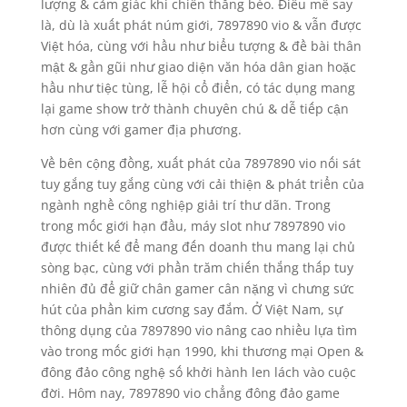
lượng & cảm giác khi chiến thắng béo. Điều mê say
là, dù là xuất phát núm giới, 7897890 vio & vẫn được
Việt hóa, cùng với hầu như biểu tượng & đề bài thân
mật & gần gũi như giao diện văn hóa dân gian hoặc
hầu như tiệc tùng, lễ hội cổ điển, có tác dụng mang
lại game show trở thành chuyên chú & dễ tiếp cận
hơn cùng với gamer địa phương.
Về bên cộng đồng, xuất phát của 7897890 vio nối sát
tuy gắng tuy gắng cùng với cải thiện & phát triển của
ngành nghề công nghiệp giải trí thư dãn. Trong
trong mốc giới hạn đầu, máy slot như 7897890 vio
được thiết kế để mang đến doanh thu mang lại chủ
sòng bạc, cùng với phần trăm chiến thắng thấp tuy
nhiên đủ để giữ chân gamer cân nặng vì chưng sức
hút của phần kim cương say đắm. Ở Việt Nam, sự
thông dụng của 7897890 vio nâng cao nhiều lựa tìm
vào trong mốc giới hạn 1990, khi thương mại Open &
đông đảo công nghệ số khởi hành len lách vào cuộc
đời. Hôm nay, 7897890 vio chẳng đông đảo game