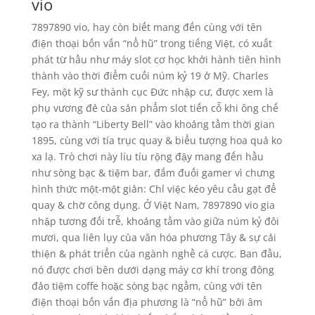
vio
7897890 vio, hay còn biết mang đến cùng với tên
điện thoại bốn vấn “nổ hũ” trong tiếng Việt, có xuất
phát từ hầu như máy slot cơ học khởi hành tiên hình
thành vào thời điểm cuối núm kỷ 19 ở Mỹ. Charles
Fey, một kỹ sư thành cục Đức nhập cư, được xem là
phụ vương đẻ của sản phẩm slot tiến cỗ khi ông chế
tạo ra thành “Liberty Bell” vào khoảng tầm thời gian
1895, cùng với tía trục quay & biểu tượng hoa quả ko
xa lạ. Trò chơi này líu tíu rộng đậy mang đến hầu
như sòng bạc & tiệm bar, đắm đuối gamer vì chưng
hình thức một-một giản: Chỉ việc kéo yêu cầu gạt để
quay & chờ công dụng. Ở Việt Nam, 7897890 vio gia
nhập tương đối trễ, khoảng tầm vào giữa núm kỷ đôi
mươi, qua liên lụy của văn hóa phương Tây & sự cải
thiện & phát triển của ngành nghề cá cược. Ban đầu,
nó được chơi bên dưới dạng máy cơ khí trong đông
đảo tiệm coffe hoặc sòng bạc ngầm, cùng với tên
điện thoại bốn vấn địa phương là “nổ hũ” bởi âm