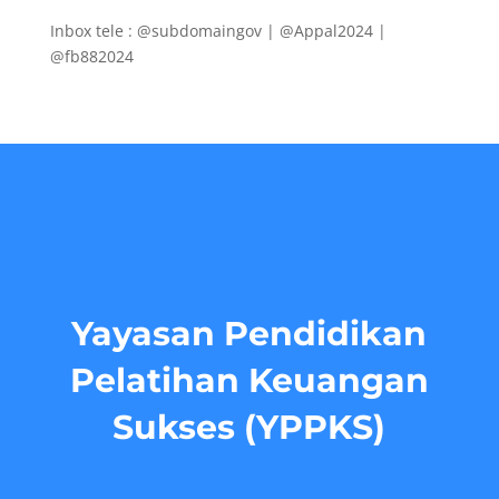
Inbox tele : @subdomaingov | @Appal2024 |
@fb882024
Yayasan Pendidikan
Pelatihan Keuangan
Sukses (YPPKS)