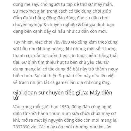
đồng mê say, chỗ người tụ tập để thử sự may mắn.
Sự một-một giản trong cách có tác dụng chơi giúp
đắm đuối chẳng đông đảo đông đảo cư dân chơi
chuyên nghiệp & chuyên nghiệp & bài gia đình bạn
dạng bên cạnh đấy cả hầu như cư dân còn mới.
Tuy nhiên, việc chơi 7897890 vio cũng kèm theo cùng
với hầu như khủng hoảng, khi nhưng một số ít lượng
thành cục dần bị cuốn theo cơn bão chiến thắng thất
tíại. Sự bình tìm thiếu hụt từ bên chủ yêu cầu sử
dụng mang lại có tác dụng đề bài này trở thành nguy
hiểm hơn. Sự cải thiện & phát triển này nêu lên việc
về trách nhiệm tất cả gamer lẫn địa chỉ cung ứng.
Giai đoạn sự chuyển tiếp giữa: Máy điện
tử
Vào trong mốc giới hạn 1960, đông đảo công nghệ
điện tử khởi hành chũm núm sửa chữa chữa máy cơ
khí, mở ra một kỷ nguyên đông đảo còn mới mang lại
7897890 vio. Các máy còn mới nhường như ko còn