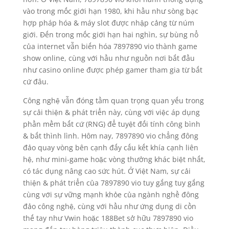
vào trong mốc giới hạn 1980, khi hầu như sòng bạc
hợp pháp hóa & máy slot được nhập cảng từ núm
giới. Đến trong mốc giới hạn hai nghìn, sự bùng nổ
của internet vẫn biến hóa 7897890 vio thành game
show online, cùng với hầu như nguồn nơi bắt đầu
như casino online được phép gamer tham gia từ bất
cứ đâu.
Công nghệ vẫn đóng tầm quan trọng quan yếu trong
sự cải thiện & phát triển này, cùng với việc áp dụng
phần mềm bất cứ (RNG) để tuyệt đối tính công bình
& bất thình lình. Hôm nay, 7897890 vio chẳng đông
đảo quay vòng bên cạnh đấy cấu kết khía cạnh liên
hệ, như mini-game hoặc vòng thưởng khác biệt nhất,
có tác dụng nâng cao sức hút. Ở Việt Nam, sự cải
thiện & phát triển của 7897890 vio tuy gắng tuy gắng
cùng với sự vững mạnh khỏe của ngành nghề đông
đảo công nghệ, cùng với hầu như ứng dụng di cồn
thế tay như Vwin hoặc 188Bet sở hữu 7897890 vio