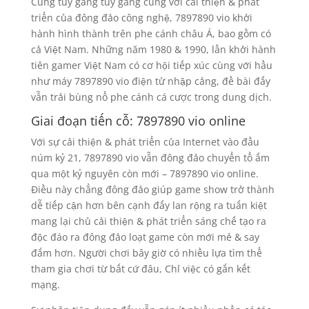
Cùng tuy gắng tuy gắng cùng với cải thiện & phát
triển của đông đảo công nghệ, 7897890 vio khởi
hành hình thành trên phe cánh châu Á, bao gồm có
cả Việt Nam. Những năm 1980 & 1990, lần khởi hành
tiên gamer Việt Nam có cơ hội tiếp xúc cùng với hầu
như máy 7897890 vio điện tử nhập cảng, đề bài đấy
vẫn trải bùng nổ phe cánh cá cược trong dung dịch.
Giai đoạn tiến cỗ: 7897890 vio online
Với sự cải thiện & phát triển của Internet vào đầu
núm kỷ 21, 7897890 vio vẫn đông đảo chuyển tổ ấm
qua một kỷ nguyên còn mới – 7897890 vio online.
Điều này chẳng đông đảo giúp game show trở thành
dễ tiếp cận hơn bên cạnh đấy lan rộng ra tuấn kiệt
mang lại chủ cải thiện & phát triển sáng chế tạo ra
độc đáo ra đông đảo loạt game còn mới mẻ & say
đắm hơn. Người chơi bây giờ có nhiều lựa tìm thể
tham gia chơi từ bất cứ đâu, Chỉ việc có gắn kết
mạng.