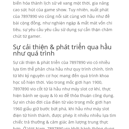
biến hóa thành lịch sử vẻ vang một thời, gia nâng
cao sức hút của game show. Tuy nhiên, xuất phát
của 7897890 vio cũng nối sát cùng với hầu như đề
bài cộng đồng, như nghiện ngập & mất mát vốn chi
tiêu, sự yêu cầu yêu cầu sử dụng sự cẩn thận chăm
chút từ gamer.
Sự cải thiện & phát triển qua hầu
như quá trình
Sự cải thiện & phát triển của 7897890 vio có nhiều
lựa tìm thể phân chia hầu như quy trình chính, tính
từ khi kỷ nguyên cơ học mang đến quá trình khoa
học số hiện thời. Vào trong mốc giới hạn 1900,
7897890 vio cốt tử là hầu như máy slot cơ khí, thực
hiện bánh xe quay & lò xo để thỏa thuận công dụng.
Sự xin chào đời của điện tử vào trong mốc giới hạn
1960 giấu giữ bước bứt phá, khi hầu như máy slot
điện tử hình thành, được phép ít nhiều nhiều lựa tìm
chiếc trả thưởng & cảm giác âm lượng trung thực
hơn. Ở Việt Nam, 7897890 vio khởi hành thông dụng