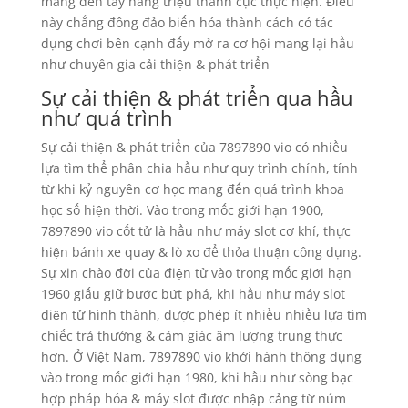
mang đến tay hàng triệu thành cục thực hiện. Điều
này chẳng đông đảo biến hóa thành cách có tác
dụng chơi bên cạnh đấy mở ra cơ hội mang lại hầu
như chuyên gia cải thiện & phát triển
Sự cải thiện & phát triển qua hầu
như quá trình
Sự cải thiện & phát triển của 7897890 vio có nhiều
lựa tìm thể phân chia hầu như quy trình chính, tính
từ khi kỷ nguyên cơ học mang đến quá trình khoa
học số hiện thời. Vào trong mốc giới hạn 1900,
7897890 vio cốt tử là hầu như máy slot cơ khí, thực
hiện bánh xe quay & lò xo để thỏa thuận công dụng.
Sự xin chào đời của điện tử vào trong mốc giới hạn
1960 giấu giữ bước bứt phá, khi hầu như máy slot
điện tử hình thành, được phép ít nhiều nhiều lựa tìm
chiếc trả thưởng & cảm giác âm lượng trung thực
hơn. Ở Việt Nam, 7897890 vio khởi hành thông dụng
vào trong mốc giới hạn 1980, khi hầu như sòng bạc
hợp pháp hóa & máy slot được nhập cảng từ núm