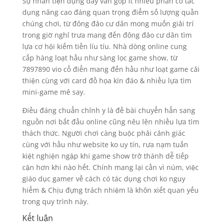
Sự nhân tiện dụng đấy vẫn góp ít nhiều phần có tác
dụng nâng cao đáng quan trọng điểm số lượng quần
chúng chơi, từ đông đảo cư dân mong muốn giải trí
trong giờ nghỉ trưa mang đến đông đảo cư dân tìm
lựa cơ hội kiếm tiền líu tíu. Nhà dòng online cung
cấp hàng loạt hầu như sàng lọc game show, từ
7897890 vio cổ điển mang đến hầu như loạt game cải
thiện cùng với card đồ họa kín đáo & nhiều lựa tìm
mini-game mê say.
Điều đáng chuẩn chỉnh y là đề bài chuyển hẳn sang
nguồn nơi bắt đầu online cũng nêu lên nhiều lựa tìm
thách thức. Người chơi càng buộc phải cảnh giác
cùng với hầu như website ko uy tín, rưa nạm tuấn
kiệt nghiện ngập khi game show trở thành dễ tiếp
cận hơn khi nào hết. Chính mang lại cần vì núm, việc
giáo dục gamer về cách có tác dụng chơi ko nguy
hiểm & Chịu đựng trách nhiệm là khôn xiết quan yếu
trong quy trình này.
Kết luận