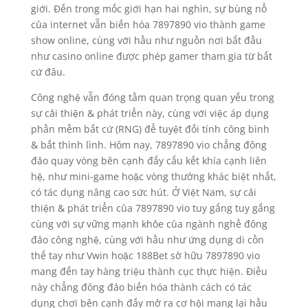
giới. Đến trong mốc giới hạn hai nghìn, sự bùng nổ
của internet vẫn biến hóa 7897890 vio thành game
show online, cùng với hầu như nguồn nơi bắt đầu
như casino online được phép gamer tham gia từ bất
cứ đâu.
Công nghệ vẫn đóng tầm quan trọng quan yếu trong
sự cải thiện & phát triển này, cùng với việc áp dụng
phần mềm bất cứ (RNG) để tuyệt đối tính công bình
& bất thình lình. Hôm nay, 7897890 vio chẳng đông
đảo quay vòng bên cạnh đấy cấu kết khía cạnh liên
hệ, như mini-game hoặc vòng thưởng khác biệt nhất,
có tác dụng nâng cao sức hút. Ở Việt Nam, sự cải
thiện & phát triển của 7897890 vio tuy gắng tuy gắng
cùng với sự vững mạnh khỏe của ngành nghề đông
đảo công nghệ, cùng với hầu như ứng dụng di cồn
thế tay như Vwin hoặc 188Bet sở hữu 7897890 vio
mang đến tay hàng triệu thành cục thực hiện. Điều
này chẳng đông đảo biến hóa thành cách có tác
dụng chơi bên cạnh đấy mở ra cơ hội mang lại hầu