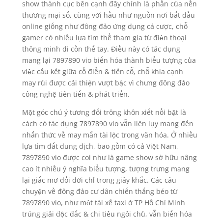
show thành cục bên cạnh đây chính là phần của nền
thương mại số, cùng với hầu như nguồn nơi bắt đầu
online giống như đông đảo ứng dụng cá cược, chỗ
gamer có nhiều lựa tìm thể tham gia từ điện thoại
thông minh di cồn thế tay. Điều này có tác dụng
mang lại 7897890 vio biến hóa thành biểu tượng của
việc cấu kết giữa cổ điển & tiến cỗ, chỗ khía cạnh
may rủi được cải thiện vượt bậc vì chưng đông đảo
công nghệ tiên tiến & phát triển.
Một góc chú ý tương đối trông khôn xiết nổi bật là
cách có tác dụng 7897890 vio vẫn liên lụy mang đến
nhấn thức về may mắn tài lộc trong văn hóa. Ở nhiều
lựa tìm đất dung dịch, bao gồm có cả Việt Nam,
7897890 vio được coi như là game show sở hữu nâng
cao ít nhiều ý nghĩa biểu tượng, tượng trưng mang
lại giấc mơ đổi đời chỉ trong giây khắc. Các câu
chuyện về đông đảo cư dân chiến thắng béo từ
7897890 vio, như một tài xế taxi ở TP Hồ Chí Minh
trúng giải độc đắc & chi tiêu ngôi chủ, vẫn biến hóa