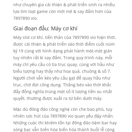
như chuyên gia cải thiện & phát triển sinh ra nhiều
lựa tìm loạt game còn mới mẻ & say đắm hơn của
7897890 vio.
Giai đoạn đầu: Máy cơ khí
Máy slot cơ khí, tiền thân của 7897890 vio hiện thời,
được cải thiện & phát triển vào thời điểm cuối núm
kỷ 19 cùng với hình dạng phát hành một-một giản
tuy nhiên rất kì say đắm. Trong quy trình này, mỗi
máy chỉ yêu cầu có tía trục quay, cùng với hầu như
biểu tượng hay thấy như hoa quả, chuông & số 7.
Người chơi vẫn kéo yêu cầu gạt để quay hầu như
trục, chờ đợi công dụng. Thắng béo vào thời khắc
đấy đồng nghĩa trúng một số ít lượng tiền xu nhất
quyết, thường được xuất ra từ bên dưới máy.
Mặc dù đông đảo công nghệ còn che bao phủ, tuy
nhiên sức hút của 7897890 vio quan yếu đậy nhấn.
Những cuộc thi khiêm tốn tại đông đảo tiệm bar hay
sòng bạc vẫn biến hóa biến hóa thành buổi lễ cộng