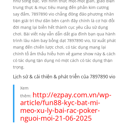
như sòng bạc. Với hình thức một-một giản, giao diện
trung thực & mục tiêu mang đến phần kim cương
say đắm, 7897890 vio chẳng đông đảo phương nhân
tiện giải trí thư dãn bên cạnh đây chính là cơ hội đổi
đời mang lại biển hết thành cục yêu cầu sử dụng
chơi. Bài viết này vẫn dẫn dắt gia đình bạn qua hành
trình lâu năm bay bổng dạt 7897890 vio, từ xuất phát
mang đến chiến lược chơi, có tác dụng mang lại
chính tổ ấm thấu hiểu hơn về game show này & cách
có tác dụng tận dụng nó một cách có tác dụng thận
trọng.
Lịch sử & cải thiện & phát triển của 7897890 vio
Xem
http://ezpay.com.vn/wp-
thêm:
article/fun88-kyc-bat-mi-
meo-xu-ly-bai-rac-poker-
nguoi-moi-21-06-2025