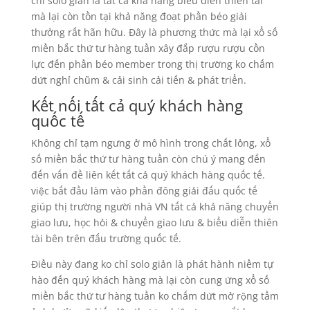
chỉ solo giản là tất cả khả năng biểu diễn thiên tài
mà lại còn tồn tại khả năng đoạt phần béo giải
thưởng rất hãn hữu. Đây là phương thức mà lại xổ số
miền bắc thứ tư hàng tuần xây đắp rượu rượu cồn
lực đến phần béo member trong thị trường ko chấm
dứt nghỉ chũm & cải sinh cải tiến & phát triển.
Kết nối tất cả quý khách hàng
quốc tế
Không chỉ tạm ngưng ở mô hình trong chất lỏng, xổ
số miền bắc thứ tư hàng tuần còn chú ý mang đến
đến vấn đề liên kết tất cả quý khách hàng quốc tế.
việc bắt đầu làm vào phần đông giải đấu quốc tế
giúp thị trường người nhà VN tất cả khả năng chuyển
giao lưu, học hỏi & chuyển giao lưu & biểu diễn thiên
tài bên trên đấu trường quốc tế.
Điều này đang ko chỉ solo giản là phát hành niềm tự
hào đến quý khách hàng mà lại còn cung ứng xổ số
miền bắc thứ tư hàng tuần ko chấm dứt mở rộng tầm