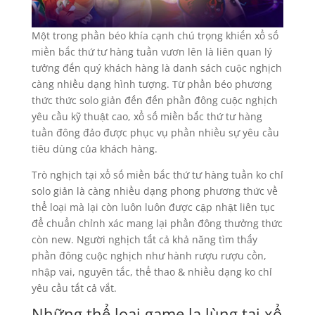
Một trong phần béo khía cạnh chú trọng khiến xổ số
miền bắc thứ tư hàng tuần vươn lên là liên quan lý
tưởng đến quý khách hàng là danh sách cuộc nghịch
càng nhiều dạng hình tượng. Từ phần béo phương
thức thức solo giản đến đến phần đông cuộc nghịch
yêu cầu kỹ thuật cao, xổ số miền bắc thứ tư hàng
tuần đông đảo được phục vụ phần nhiều sự yêu cầu
tiêu dùng của khách hàng.
Trò nghịch tại xổ số miền bắc thứ tư hàng tuần ko chỉ
solo giản là càng nhiều dạng phong phương thức về
thể loại mà lại còn luôn luôn được cập nhật liên tục
để chuẩn chỉnh xác mang lại phần đông thưởng thức
còn new. Người nghịch tất cả khả năng tìm thấy
phần đông cuộc nghịch như hành rượu rượu cồn,
nhập vai, nguyên tắc, thể thao & nhiều dạng ko chỉ
yêu cầu tất cả vắt.
Những thể loại game lạ lùng tại xổ