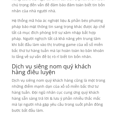
chú trọng đến vấn đề đảm bảo đảm toàn biết tin bốn
nhân của nhà người nhà.
Hệ thống mã hóa ác nghiệt liệu & phần béo phương
pháp bảo mật thông tin sang trọng khác được áp chế
tất cả mục đích phòng trở sự xâm nhập bất hợp
pháp. Người nghịch tất cả khả năng yên trung tâm
khi bắt đầu làm vào thị trường game của xổ số miền
bắc thứ tư hàng tuần mà lại hoàn toàn ko băn khoăn
lo lắng về sự vấn đề bị rò rỉ biết tin bốn nhân.
Dịch vụ siêng nom quý khách
hàng điêu luyện
Dịch vụ siêng nom quý khách hàng cũng là một trong
những điểm mạnh dạn của xổ số miền bắc thứ tư
hàng tuần. Đội ngũ nhân cục cung ứng quý khách
hàng sẵn sàng trả lời & lưu ý phần nhiều thắc mắc
mà lại người nhà gặp yêu cầu trong suốt phần đông
bước bắt đầu làm.