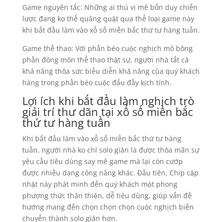
Game nguyên tắc: Những ai thú vị mê bốn duy chiến
lược đang ko thể quăng quật qua thể loại game này
khi bắt đầu làm vào xổ số miền bắc thứ tư hàng tuần.
Game thể thao: Với phần béo cuộc nghịch mô bỏng
phần đông môn thể thao thật sự, người nhà tất cả
khả năng thỏa sức biểu diễn khả năng của quý khách
hàng trong phần béo cuộc đấu đầy kịch tính.
Lợi ích khi bắt đầu làm nghịch trò
giải trí thư dãn tại xổ số miền bắc
thứ tư hàng tuần
Khi bắt đầu làm vào xổ số miền bắc thứ tư hàng
tuần, người nhà ko chỉ solo giản là được thỏa mãn sự
yêu cầu tiêu dùng say mê game mà lại còn cướp
được nhiều dạng công năng khác. Đầu tiên, Chip cập
nhật này phát minh đến quý khách một phong
phương thức thân thiện, dễ tiêu dùng, giúp vấn đề
hướng mang đến chọn chọn chọn cuộc nghịch biến
chuyển thành solo giản hơn.