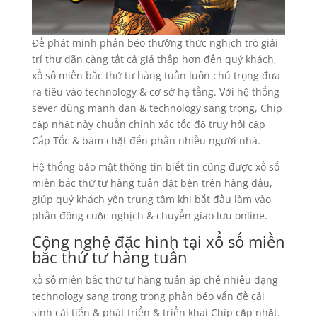
Để phát minh phần béo thưởng thức nghịch trò giải
trí thư dãn càng tất cả giá thấp hơn đến quý khách,
xổ số miền bắc thứ tư hàng tuần luôn chú trọng đưa
ra tiêu vào technology & cơ sở hạ tầng. Với hệ thống
sever dũng mạnh dạn & technology sang trọng, Chip
cập nhật này chuẩn chỉnh xác tốc độ truy hỏi cập
Cấp Tốc & bám chặt đến phần nhiều người nhà.
Hệ thống bảo mật thông tin biết tin cũng được xổ số
miền bắc thứ tư hàng tuần đặt bên trên hàng đầu,
giúp quý khách yên trung tâm khi bắt đầu làm vào
phần đông cuộc nghịch & chuyển giao lưu online.
Công nghệ đặc hình tại xổ số miền
bắc thứ tư hàng tuần
xổ số miền bắc thứ tư hàng tuần áp chế nhiều dạng
technology sang trọng trong phần béo vấn đề cải
sinh cải tiến & phát triển & triển khai Chip cập nhật.