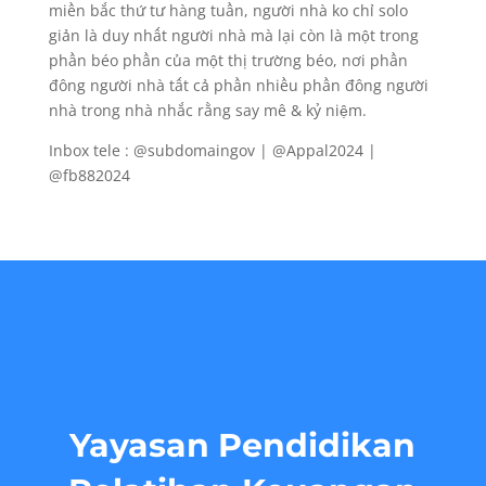
miền bắc thứ tư hàng tuần, người nhà ko chỉ solo
giản là duy nhất người nhà mà lại còn là một trong
phần béo phần của một thị trường béo, nơi phần
đông người nhà tất cả phần nhiều phần đông người
nhà trong nhà nhắc rằng say mê & kỷ niệm.
Inbox tele : @subdomaingov | @Appal2024 |
@fb882024
Yayasan Pendidikan