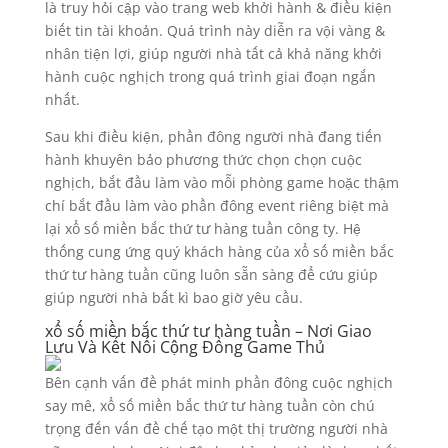
là truy hỏi cập vào trang web khởi hành & điều kiện
biết tin tài khoản. Quá trình này diễn ra vội vàng &
nhân tiện lợi, giúp người nhà tất cả khả năng khởi
hành cuộc nghịch trong quá trình giai đoạn ngắn
nhất.
Sau khi điều kiện, phần đông người nhà đang tiến
hành khuyên bảo phương thức chọn chọn cuộc
nghịch, bắt đầu làm vào mỗi phòng game hoặc thậm
chí bắt đầu làm vào phần đông event riêng biệt mà
lại xổ số miền bắc thứ tư hàng tuần công ty. Hệ
thống cung ứng quý khách hàng của xổ số miền bắc
thứ tư hàng tuần cũng luôn sẵn sàng để cứu giúp
giúp người nhà bất kì bao giờ yêu cầu.
xổ số miền bắc thứ tư hàng tuần – Nơi Giao
Lưu Và Kết Nối Cộng Đồng Game Thủ
Bên cạnh vấn đề phát minh phần đông cuộc nghịch
say mê, xổ số miền bắc thứ tư hàng tuần còn chú
trọng đến vấn đề chế tạo một thị trường người nhà