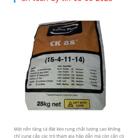
Một nền tảng cá đặt kèo rung chất lượng cao không
chỉ cung cấp các trò tham gia hấp dẫn mà còn cần có