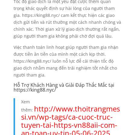
Tốc độ giao dịch là một yếu đặt cược thêm quan
trọng khác quyết định sự hài lòng của người tham
gia. https://king88.nyc/ cam kết thực hiện các giao
dịch gửi tiền và rút thưởng một cách nhanh chóng và
chính xác. Thời gian xử lý giao dịch thường rất ngắn,
giúp người tham gia không phải chờ đợi quá lâu.
Việc thanh toán linh hoạt giúp người tham gia nhận
được tiền ăn tiền của mình một cách kịp thời.
https://king88.nyc/ luôn nỗ lực để cải thiện tốc độ
giao dịch nhằm mang đến trải nghiệm tốt nhất cho
người tham gia.
Hỗ Trợ Khách Hàng và Giải Đáp Thắc Mắc tại
https://king88.nyc/
Xem
http://www.thoitrangmes
thêm:
si.vn/wp-tags/ca-cuoc-truc-
tuyen-tai-https-vn88aii-com-
an-toan-uy-tin-05-06-2025