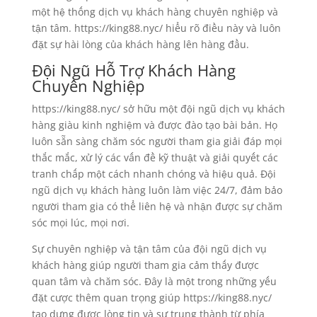
một hệ thống dịch vụ khách hàng chuyên nghiệp và
tận tâm. https://king88.nyc/ hiểu rõ điều này và luôn
đặt sự hài lòng của khách hàng lên hàng đầu.
Đội Ngũ Hỗ Trợ Khách Hàng
Chuyên Nghiệp
https://king88.nyc/ sở hữu một đội ngũ dịch vụ khách
hàng giàu kinh nghiệm và được đào tạo bài bản. Họ
luôn sẵn sàng chăm sóc người tham gia giải đáp mọi
thắc mắc, xử lý các vấn đề kỹ thuật và giải quyết các
tranh chấp một cách nhanh chóng và hiệu quả. Đội
ngũ dịch vụ khách hàng luôn làm việc 24/7, đảm bảo
người tham gia có thể liên hệ và nhận được sự chăm
sóc mọi lúc, mọi nơi.
Sự chuyên nghiệp và tận tâm của đội ngũ dịch vụ
khách hàng giúp người tham gia cảm thấy được
quan tâm và chăm sóc. Đây là một trong những yếu
đặt cược thêm quan trọng giúp https://king88.nyc/
tạo dựng được lòng tin và sự trung thành từ phía