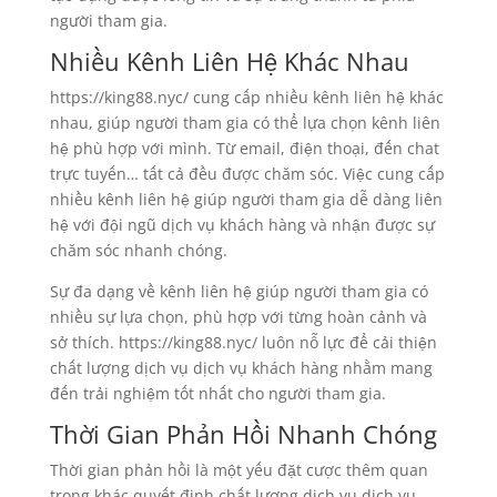
người tham gia.
Nhiều Kênh Liên Hệ Khác Nhau
https://king88.nyc/ cung cấp nhiều kênh liên hệ khác
nhau, giúp người tham gia có thể lựa chọn kênh liên
hệ phù hợp với mình. Từ email, điện thoại, đến chat
trực tuyến… tất cả đều được chăm sóc. Việc cung cấp
nhiều kênh liên hệ giúp người tham gia dễ dàng liên
hệ với đội ngũ dịch vụ khách hàng và nhận được sự
chăm sóc nhanh chóng.
Sự đa dạng về kênh liên hệ giúp người tham gia có
nhiều sự lựa chọn, phù hợp với từng hoàn cảnh và
sở thích. https://king88.nyc/ luôn nỗ lực để cải thiện
chất lượng dịch vụ dịch vụ khách hàng nhằm mang
đến trải nghiệm tốt nhất cho người tham gia.
Thời Gian Phản Hồi Nhanh Chóng
Thời gian phản hồi là một yếu đặt cược thêm quan
trọng khác quyết định chất lượng dịch vụ dịch vụ