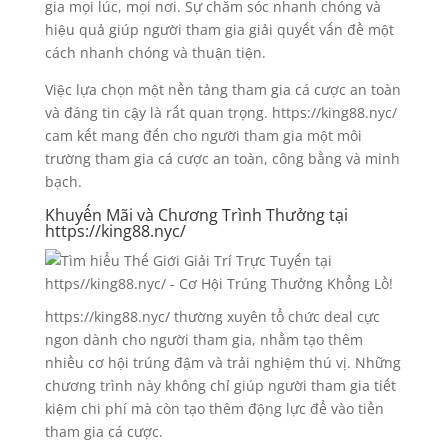
gia mọi lúc, mọi nơi. Sự chăm sóc nhanh chóng và
hiệu quả giúp người tham gia giải quyết vấn đề một
cách nhanh chóng và thuận tiện.
Việc lựa chọn một nền tảng tham gia cá cược an toàn
và đáng tin cậy là rất quan trọng. https://king88.nyc/
cam kết mang đến cho người tham gia một môi
trường tham gia cá cược an toàn, công bằng và minh
bạch.
Khuyến Mãi và Chương Trình Thưởng tại
https://king88.nyc/
https://king88.nyc/ thường xuyên tổ chức deal cực
ngon dành cho người tham gia, nhằm tạo thêm
nhiều cơ hội trúng đậm và trải nghiệm thú vị. Những
chương trình này không chỉ giúp người tham gia tiết
kiệm chi phí mà còn tạo thêm động lực để vào tiền
tham gia cá cược.