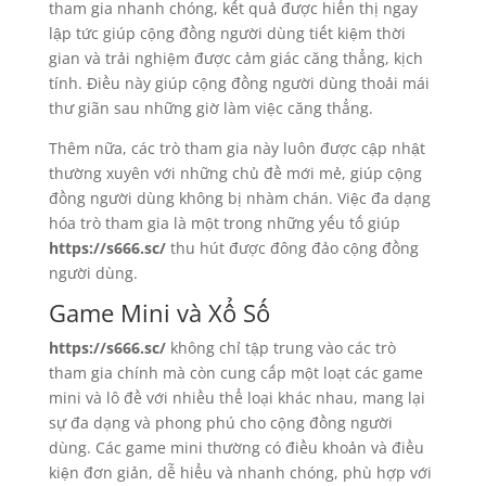
tham gia nhanh chóng, kết quả được hiển thị ngay
lập tức giúp cộng đồng người dùng tiết kiệm thời
gian và trải nghiệm được cảm giác căng thẳng, kịch
tính. Điều này giúp cộng đồng người dùng thoải mái
thư giãn sau những giờ làm việc căng thẳng.
Thêm nữa, các trò tham gia này luôn được cập nhật
thường xuyên với những chủ đề mới mẻ, giúp cộng
đồng người dùng không bị nhàm chán. Việc đa dạng
hóa trò tham gia là một trong những yếu tố giúp
https://s666.sc/
thu hút được đông đảo cộng đồng
người dùng.
Game Mini và Xổ Số
https://s666.sc/
không chỉ tập trung vào các trò
tham gia chính mà còn cung cấp một loạt các game
mini và lô đề với nhiều thể loại khác nhau, mang lại
sự đa dạng và phong phú cho cộng đồng người
dùng. Các game mini thường có điều khoản và điều
kiện đơn giản, dễ hiểu và nhanh chóng, phù hợp với