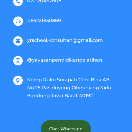
022-20457608

085221830869
w
yrschool.konsultan@gmail.com

@yayasanpendidikanpelatihan

Komp.Ruko Surapati Core Blok AB

No.25 Pasirluyung Cibeunying Kidul
Bandung Jawa Barat 40192
Chat Whatsapp