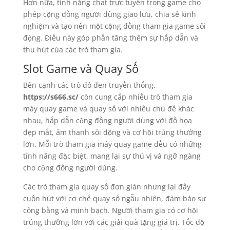
Hơn nữa, tính năng chat trực tuyến trong game cho
phép cộng đồng người dùng giao lưu, chia sẻ kinh
nghiệm và tạo nên một cộng đồng tham gia game sôi
động. Điều này góp phần tăng thêm sự hấp dẫn và
thu hút của các trò tham gia.
Slot Game và Quay Số
Bên cạnh các trò đỏ đen truyền thống,
https://s666.sc/
còn cung cấp nhiều trò tham gia
máy quay game và quay số với nhiều chủ đề khác
nhau, hấp dẫn cộng đồng người dùng với đồ họa
đẹp mắt, âm thanh sôi động và cơ hội trúng thưởng
lớn. Mỗi trò tham gia máy quay game đều có những
tính năng đặc biệt, mang lại sự thú vị và ngỡ ngàng
cho cộng đồng người dùng.
Các trò tham gia quay số đơn giản nhưng lại đầy
cuốn hút với cơ chế quay số ngẫu nhiên, đảm bảo sự
công bằng và minh bạch. Người tham gia có cơ hội
trúng thưởng lớn với các giải quà tặng giá trị. Tốc độ