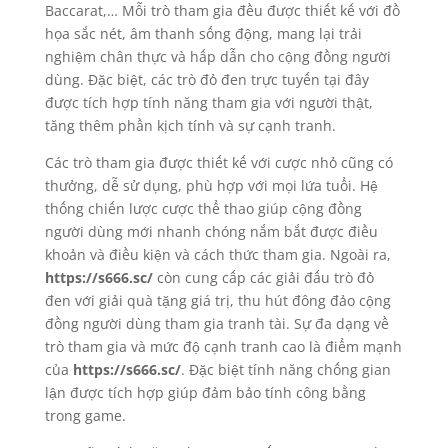
Baccarat,… Mỗi trò tham gia đều được thiết kế với đồ
họa sắc nét, âm thanh sống động, mang lại trải
nghiệm chân thực và hấp dẫn cho cộng đồng người
dùng. Đặc biệt, các trò đỏ đen trực tuyến tại đây
được tích hợp tính năng tham gia với người thật,
tăng thêm phần kịch tính và sự cạnh tranh.
Các trò tham gia được thiết kế với cược nhỏ cũng có
thưởng, dễ sử dụng, phù hợp với mọi lứa tuổi. Hệ
thống chiến lược cược thể thao giúp cộng đồng
người dùng mới nhanh chóng nắm bắt được điều
khoản và điều kiện và cách thức tham gia. Ngoài ra,
https://s666.sc/
còn cung cấp các giải đấu trò đỏ
đen với giải quà tặng giá trị, thu hút đông đảo cộng
đồng người dùng tham gia tranh tài. Sự đa dạng về
trò tham gia và mức độ cạnh tranh cao là điểm mạnh
của
https://s666.sc/
. Đặc biệt tính năng chống gian
lận được tích hợp giúp đảm bảo tính công bằng
trong game.