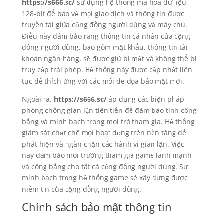
https://s666.sc/
sử dụng hệ thống mã hóa dữ liệu
128-bit để bảo vệ mọi giao dịch và thông tin được
truyền tải giữa cộng đồng người dùng và máy chủ.
Điều này đảm bảo rằng thông tin cá nhân của cộng
đồng người dùng, bao gồm mật khẩu, thông tin tài
khoản ngân hàng, sẽ được giữ bí mật và không thể bị
truy cập trái phép. Hệ thống này được cập nhật liên
tục để thích ứng với các mối đe dọa bảo mật mới.
Ngoài ra,
https://s666.sc/
áp dụng các biện pháp
phòng chống gian lận tiên tiến để đảm bảo tính công
bằng và minh bạch trong mọi trò tham gia. Hệ thống
giám sát chặt chẽ mọi hoạt động trên nền tảng để
phát hiện và ngăn chặn các hành vi gian lận. Việc
này đảm bảo môi trường tham gia game lành mạnh
và công bằng cho tất cả cộng đồng người dùng. Sự
minh bạch trong hệ thống game sẽ xây dựng được
niềm tin của cộng đồng người dùng.
Chính sách bảo mật thông tin