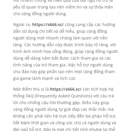
hồi nhanh chóng và hiệu quả của đội ngũ hỗ trợ là
yếu tố quan trọng tạo nên niềm tin và sự thỏa mãn
cho cộng đồng người dùng.
Ngoài ra,
https://s666.sc/
cũng cung cấp các hướng
dẫn sử dụng chi tiết và dễ hiểu, giúp cộng đồng
người dùng mới nhanh chóng làm quen với nền
tảng. Các hướng dẫn này được trình bày rõ ràng, với
hình ảnh minh họa sống động, giúp cộng đồng người
dùng dễ dàng nắm bắt được cách tham gia và các
tính năng của trò tham gia. Việc hỗ trợ người dùng
chu đáo này góp phần tạo nên một cộng đồng tham
gia game lành mạnh và tích cực.
Một điểm thú vị là
https://s666.sc/
còn tích hợp hệ
thống FAQ (Frequently Asked Questions) với câu trả
lời cho những câu hỏi thường gặp. Điều này giúp
cộng đồng người dùng tự giải đáp các thắc mắc mà
không cần phải liên hệ trực tiếp đến bộ phận hỗ trợ,
tiết kiệm thời gian và công sức cho cả người dùng và
đội ngũ hỗ trợ. Đây là một chi tiết nhỏ nhưng lại thể